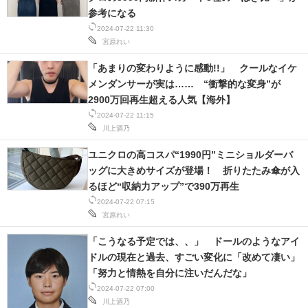
参考になる
2024-07-22 11:30
宮原れい
「あまりの変わりように感動!!」 クールなイケ
メンダンサーが実は…… “衝撃的な変身”が
2900万回再生超える人気【海外】
2024-07-22 11:15
川上酒乃
ユニクロの高コスパ“1990円”ミニショルダーバ
ッグに大きめサイズが登場！ 折りたたみ傘が入
るほど“収納力アップ”で390万再生
2024-07-22 07:15
宮原れい
「こうなる予定では、、」 ドールのようなアイ
ドルの現在と過去、すごい変化に「改めて凄い」
「努力と情熱を自分に注いだんだな」
2024-07-22 07:00
川上酒乃