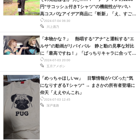
円“サコッシュ付きTシャツ”の機能性がヤバい
高コスパなアイデア商品に「斬新」「え、すご
い」
2024-07-04 06:30
川上酒乃
「本物かな？」 熱唱する“アナ”と運転する“エ
ルサ”の動画がリバイバル 静と動の見事な対比
に「最高ですね！」「ばっちりキャラに合って
る」
2024-07-03 20:00
五月アメボシ
「めっちゃほしいw」 目撃情報がバズった“気
になりすぎるTシャツ” → まさかの所有者登場に
仰天「ええやんこれ」
2024-07-03 12:45
深戸進路