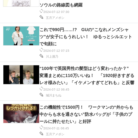
ソウルの路線図も網羅
2024-07-12 07:30
五月アメボシ
これで990円……!? GUの“こなれメンズシャ
ツ”が女子にもうれしい！ ゆるっとシルエット
で旬顔に
2024-07-12 07:15
川上酒乃
“100年で英国男性の髪型はどう変わったか？”
変遷まとめに110万いいね！ 「1920好きすぎる
レオ様みたい」「イケメンすぎてどれも」と反響
2024-07-12 06:45
城川まちね
この機能性で1500円！ ワークマンの“外からも
中からも水を通さない”防水バッグが「子供のプ
ールに持たせたい」と好評
2024-07-11 06:45
五月アメボシ