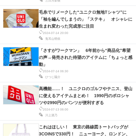
三日月影狼
毛糸でリメークした“ユニクロ無地Tシャツ”に
「袖を編んでしまうの」「ステキ」 オシャレに
生まれ変わった完成形に注目
2024-07-14 20:00
兎耳山明依
「さすがワークマン」 6年前から“商品化”希望
の声→発売された待望のアイテムに「ちょっと感
動」
2024-07-14 06:30
ひつじ陽介
高機能……！ ユニクロのゴルフやテニス、登山
に使えるアイテムまとめ！ 1990円のポロシャ
ツや2990円のパンツが便利すぎる
2024-07-13 06:00
川上酒乃
これはほしい！ 東京の路線図トートバッグが
3COINSで330円！ ニューヨーク、ロンドン、