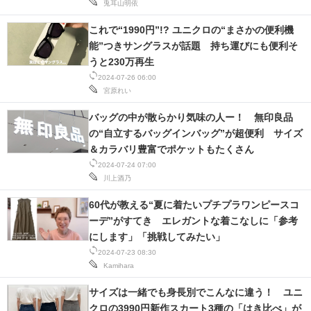
兎耳山明依
これで“1990円”!? ユニクロの“まさかの便利機
能”つきサングラスが話題 持ち運びにも便利そ
うと230万再生
2024-07-26 06:00
宮原れい
バッグの中が散らかり気味の人ー！ 無印良品
の“自立するバッグインバッグ”が超便利 サイズ
＆カラバリ豊富でポケットもたくさん
2024-07-24 07:00
川上酒乃
60代が教える“夏に着たいプチプラワンピースコ
ーデ”がすてき エレガントな着こなしに「参考
にします」「挑戦してみたい」
2024-07-23 08:30
Kamihara
サイズは一緒でも身長別でこんなに違う！ ユニ
クロの3990円新作スカート3種の「はき比べ」が