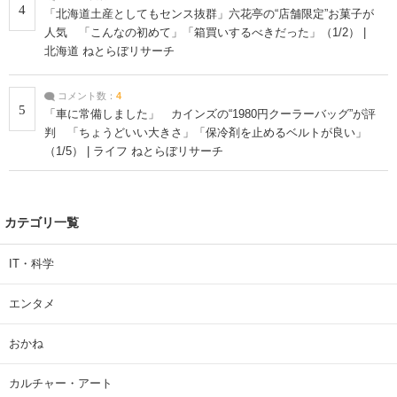
4
「北海道土産としてもセンス抜群」六花亭の“店舗限定”お菓子が
人気 「こんなの初めて」「箱買いするべきだった」（1/2） |
北海道 ねとらぼリサーチ
コメント数：
4
5
「車に常備しました」 カインズの“1980円クーラーバッグ”が評
判 「ちょうどいい大きさ」「保冷剤を止めるベルトが良い」
（1/5） | ライフ ねとらぼリサーチ
カテゴリ一覧
IT・科学
エンタメ
おかね
カルチャー・アート