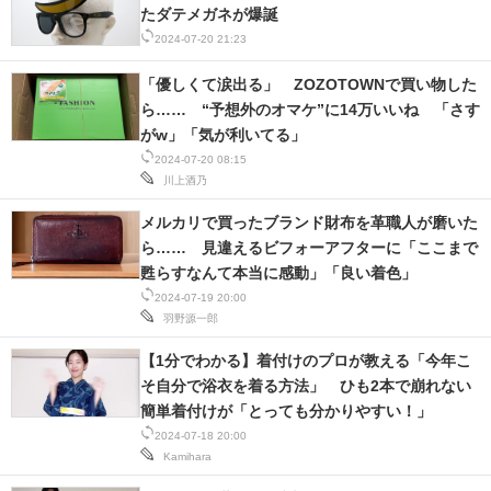
たダテメガネが爆誕
2024-07-20 21:23
「優しくて涙出る」 ZOZOTOWNで買い物した
ら…… “予想外のオマケ”に14万いいね 「さす
がw」「気が利いてる」
2024-07-20 08:15
川上酒乃
メルカリで買ったブランド財布を革職人が磨いた
ら…… 見違えるビフォーアフターに「ここまで
甦らすなんて本当に感動」「良い着色」
2024-07-19 20:00
羽野源一郎
【1分でわかる】着付けのプロが教える「今年こ
そ自分で浴衣を着る方法」 ひも2本で崩れない
簡単着付けが「とっても分かりやすい！」
2024-07-18 20:00
Kamihara