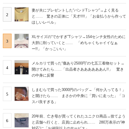
妻が夫にプレゼントした“バンドTシャツ”→よく見る
2
と…… 驚きの正体に「天才!!!!」「お金払うから作って
ほしいレベル」
XLサイズの“でかすぎ”Tシャツ→154センチ女性のために
3
大胆に削っていくと…… 「めちゃくちゃイイなぁ
ー!!」「かっこいい」
メルカリで買った“傷あり2500円”の七五三着物セット→
4
開けてみたら……「出品者さああああああん!!」 驚き
の中身に反響
しまむらで買った3000円のバッグ→「何か入ってる！」
5
と開けたら…… まさかの中身に「買いに走った」「コ
スパ良すぎる」
20年前、亡き母が買ってくれたユニクロ商品→捨てよう
6
と店舗へ行くと、店員に止められ…… 280万表示の“神
対応”に「お値段以上のサービス」