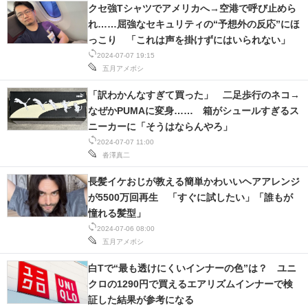
クセ強Tシャツでアメリカへ→空港で呼び止めら
れ……屈強なセキュリティの“予想外の反応”にほ
っこり 「これは声を掛けずにはいられない」
2024-07-07 19:15
五月アメボシ
「訳わかんなすぎて買った」 二足歩行のネコ→
なぜかPUMAに変身…… 箱がシュールすぎるス
ニーカーに「そうはならんやろ」
2024-07-07 11:00
沓澤真二
長髪イケおじが教える簡単かわいいヘアアレンジ
が5500万回再生 「すぐに試したい」「誰もが
憧れる髪型」
2024-07-06 08:00
五月アメボシ
白Tで“最も透けにくいインナーの色”は？ ユニ
クロの1290円で買えるエアリズムインナーで検
証した結果が参考になる