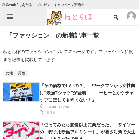
🎁 Switch 2もあたる！ プレゼントキャンペーン実施中！
ねとらぼメニュー
「ファッション」の新着記事一覧
TOP
ニュース
エンタメ
クイズ
ねとらぼのファッションについてのページです。ファッションに関
する記事を掲載しています。
グルメ
地域
住まい
教育・育児
女性
男性
動物
リサーチ
「その価格でいいの？」 ワークマンから女性向
け“最強Tシャツ”が登場 「コーヒーとかケチャ
会員記事
ップこぼしても怖くない！」
2024-08-04 08:00
メディア
沓澤真二
注目記事を集めた総合ページ
「使ってみたら想像以上に楽だった」 ダイソー
の「帽子用断熱アルミシート」が暑さ対策で大注
ITの今と未来を見通す