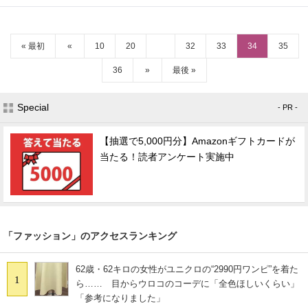
« 最初
«
10
20
32
33
34
35
36
»
最後 »
Special
- PR -
【抽選で5,000円分】Amazonギフトカードが
当たる！読者アンケート実施中
「ファッション」のアクセスランキング
62歳・62キロの女性がユニクロの“2990円ワンピ”を着た
1
ら…… 目からウロコのコーデに「全色ほしいくらい」
「参考になりました」