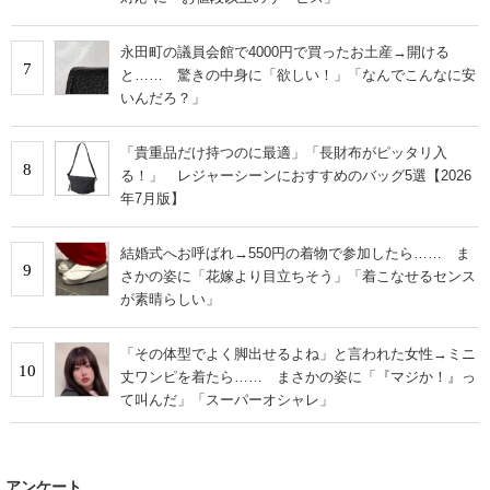
永田町の議員会館で4000円で買ったお土産→開ける
7
と…… 驚きの中身に「欲しい！」「なんでこんなに安
いんだろ？」
「貴重品だけ持つのに最適」「長財布がピッタリ入
8
る！」 レジャーシーンにおすすめのバッグ5選【2026
年7月版】
結婚式へお呼ばれ→550円の着物で参加したら…… ま
9
さかの姿に「花嫁より目立ちそう」「着こなせるセンス
が素晴らしい」
「その体型でよく脚出せるよね」と言われた女性→ミニ
10
丈ワンピを着たら…… まさかの姿に「『マジか！』っ
て叫んだ」「スーパーオシャレ」
アンケート