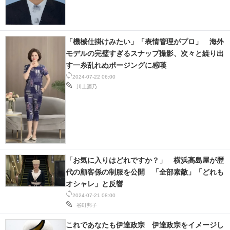
「機械仕掛けみたい」「表情管理がプロ」 海外
モデルの完璧すぎるスナップ撮影、次々と繰り出
す一糸乱れぬポージングに感嘆
2024-07-22 06:00
川上酒乃
「お気に入りはどれですか？」 横浜高島屋が歴
代の顧客係の制服を公開 「全部素敵」「どれも
オシャレ」と反響
2024-07-21 08:00
谷町邦子
これであなたも伊達政宗 伊達政宗をイメージし