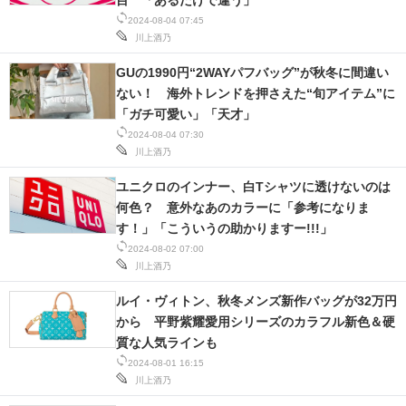
目 「あるだけで違う」
2024-08-04 07:45
スマホと通信の最新トレンド
川上酒乃
進化するPCとデバイスの未来
GUの1990円“2WAYパフバッグ”が秋冬に間違い
ない！ 海外トレンドを押さえた“旬アイテム”に
好きが集まる 比べて選べる
「ガチ可愛い」「天才」
2024-08-04 07:30
ビジネスと働き方のヒント
川上酒乃
ユニクロのインナー、白Tシャツに透けないのは
AI活用のいまが分かる
何色？ 意外なあのカラーに「参考になりま
企業ITのトレンドを詳説
す！」「こういうの助かりますー!!!」
2024-08-02 07:00
経営リーダーのコミュニティ
川上酒乃
ルイ・ヴィトン、秋冬メンズ新作バッグが32万円
マーケ×ITの今がよく分かる
から 平野紫耀愛用シリーズのカラフル新色＆硬
質な人気ラインも
ITエンジニア向け専門サイト
2024-08-01 16:15
川上酒乃
企業向けIT製品の総合サイト