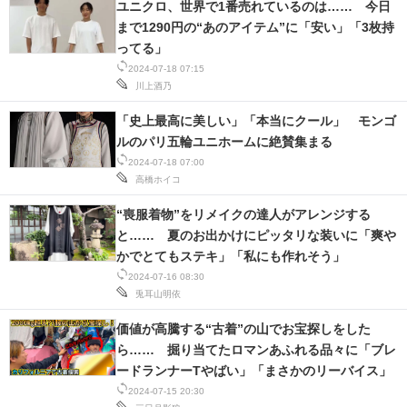
ユニクロ、世界で1番売れているのは…… 今日
まで1290円の“あのアイテム”に「安い」「3枚持
ってる」
2024-07-18 07:15
川上酒乃
「史上最高に美しい」「本当にクール」 モンゴ
ルのパリ五輪ユニホームに絶賛集まる
2024-07-18 07:00
高橋ホイコ
“喪服着物”をリメイクの達人がアレンジする
と…… 夏のお出かけにピッタリな装いに「爽や
かでとてもステキ」「私にも作れそう」
2024-07-16 08:30
兎耳山明依
価値が高騰する“古着”の山でお宝探しをした
ら…… 掘り当てたロマンあふれる品々に「ブレ
ードランナーTやばい」「まさかのリーバイス」
2024-07-15 20:30