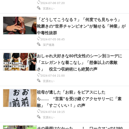
2024-07-06 07:20
宮原れい
「どうしてこうなる？」「何度でも見ちゃう」
靴磨きの“世界チャンピオン”が魅せる「神業」が
中毒性抜群
2024-07-05 06:45
深戸進路
おしゃれ大好きな80代女性のシーン別コーデに
「エレガントな着こなし」「想像以上の素敵
さ」 役立つ収納術にも絶賛の声
2024-07-04 21:00
宮原れい
祖母が遺した「お前」をピアスにした
ら…… “言葉”を受け継ぐアクセサリーに「素
敵」「すごくいい！」の声
2024-07-04 19:15
宮原れい
その発想はなかった……！ ワークマンの1280