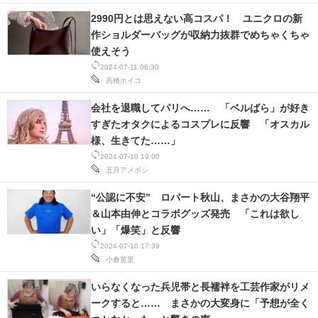
2990円とは思えない高コスパ！ ユニクロの新
作ショルダーバッグが収納力抜群でめちゃくちゃ
使えそう
2024-07-11 06:30
高橋ホイコ
会社を退職してパリへ…… 「ベルばら」が好き
すぎたオタクによるコスプレに反響 「オスカル
様、生きてた……」
2024-07-10 19:00
五月アメボシ
“公認に不安” ロバート秋山、まさかの大谷翔平
＆山本由伸とコラボグッズ発売 「これは欲し
い」「爆笑」と反響
2024-07-10 17:39
小倉英里
いらなくなった兵児帯と長襦袢を工芸作家がリメ
ークすると…… まさかの大変身に「予想が全く