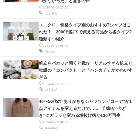
つかなかった」と驚きの声
2024-07-09 20:00
川上酒乃
ユニクロ、骨格タイプ別のおすすめTシャツはこ
れだ！ 2000円以下で買える商品から各タイプ2
種類ずつ紹介
2024-07-09 06:00
宮原れい
帆立をパカッと開くと鏡!? リアルすぎる帆立と
牡蠣の「コンパクト」と「ハンカチ」がかわいす
ぎる
2024-07-08 19:30
林美由紀
40〜50代の“ありがちなシャツワンピコーデ”が1
点アイテムを変えるだけで…… 印象が“今ど
き”にガラッと変わる垢抜け術が130万再生
2024-07-08 09:00
Kamihara