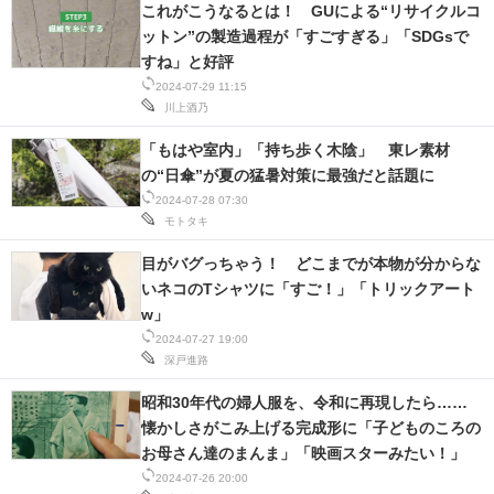
これがこうなるとは！ GUによる“リサイクルコ
IT製品の技術・比較・事例
ットン”の製造過程が「すごすぎる」「SDGsで
すね」と好評
製造業のIT導入・活用を支援
2024-07-29 11:15
川上酒乃
モノづくり技術者専門サイト
「もはや室内」「持ち歩く木陰」 東レ素材
エレクトロニクス専門サイト
の“日傘”が夏の猛暑対策に最強だと話題に
2024-07-28 07:30
電子設計の基本と応用
モトタキ
エネルギーの専門メディア
目がバグっちゃう！ どこまでが本物が分からな
いネコのTシャツに「すご！」「トリックアート
建設×テクノロジーの最前線
w」
2024-07-27 19:00
ちょっと気になるネットの話題
深戸進路
昭和30年代の婦人服を、令和に再現したら……
懐かしさがこみ上げる完成形に「子どものころの
お母さん達のまんま」「映画スターみたい！」
2024-07-26 20:00