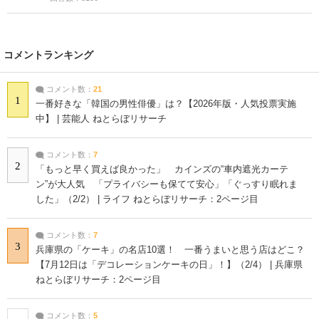
コメントランキング
コメント数：
21
1
一番好きな「韓国の男性俳優」は？【2026年版・人気投票実施
中】 | 芸能人 ねとらぼリサーチ
コメント数：
7
2
「もっと早く買えば良かった」 カインズの“車内遮光カーテ
ン”が大人気 「プライバシーも保てて安心」「ぐっすり眠れま
した」（2/2） | ライフ ねとらぼリサーチ：2ページ目
コメント数：
7
3
兵庫県の「ケーキ」の名店10選！ 一番うまいと思う店はどこ？
【7月12日は「デコレーションケーキの日」！】（2/4） | 兵庫県
ねとらぼリサーチ：2ページ目
コメント数：
5