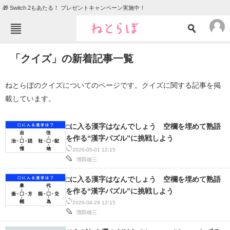
🎁 Switch 2もあたる！ プレゼントキャンペーン実施中！
ねとらぼメニュー
「クイズ」の新着記事一覧
TOP
ニュース
エンタメ
クイズ
ねとらぼのクイズについてのページです。クイズに関する記事を掲
載しています。
グルメ
地域
住まい
教育・育児
□に入る漢字はなんでしょう 空欄を埋めて熟語
を作る“漢字パズル”に挑戦しよう
動物
リサーチ
2026-05-01 12:15
会員記事
増田雄三
□に入る漢字はなんでしょう 空欄を埋めて熟語
メディア
を作る“漢字パズル”に挑戦しよう
2026-04-29 12:15
注目記事を集めた総合ページ
増田雄三
ITの今と未来を見通す