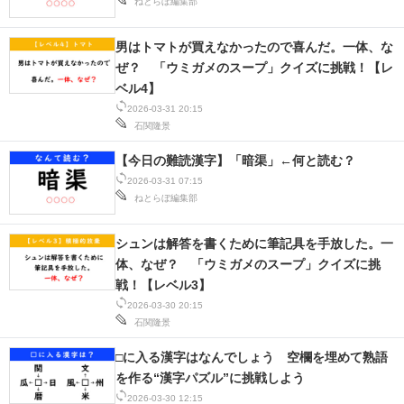
ねとらぼ編集部
男はトマトが買えなかったので喜んだ。一体、な
ぜ？ 「ウミガメのスープ」クイズに挑戦！【レ
ベル4】
2026-03-31 20:15
石関隆景
【今日の難読漢字】「暗渠」←何と読む？
2026-03-31 07:15
ねとらぼ編集部
シュンは解答を書くために筆記具を手放した。一
体、なぜ？ 「ウミガメのスープ」クイズに挑
戦！【レベル3】
2026-03-30 20:15
石関隆景
□に入る漢字はなんでしょう 空欄を埋めて熟語
を作る“漢字パズル”に挑戦しよう
2026-03-30 12:15