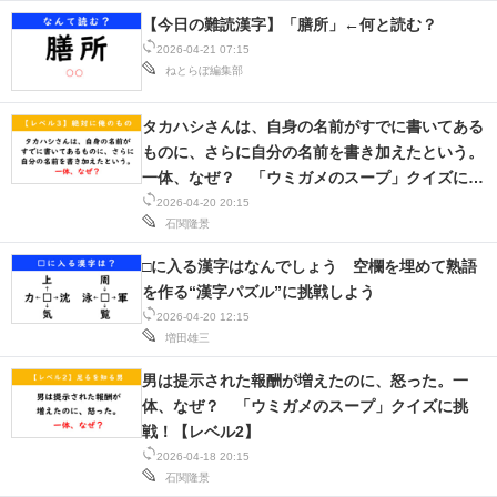
【今日の難読漢字】「膳所」←何と読む？
2026-04-21 07:15
ねとらぼ編集部
タカハシさんは、自身の名前がすでに書いてある
ものに、さらに自分の名前を書き加えたという。
一体、なぜ？ 「ウミガメのスープ」クイズに挑
戦！【レベル3】
2026-04-20 20:15
石関隆景
□に入る漢字はなんでしょう 空欄を埋めて熟語
を作る“漢字パズル”に挑戦しよう
2026-04-20 12:15
増田雄三
男は提示された報酬が増えたのに、怒った。一
体、なぜ？ 「ウミガメのスープ」クイズに挑
戦！【レベル2】
2026-04-18 20:15
石関隆景