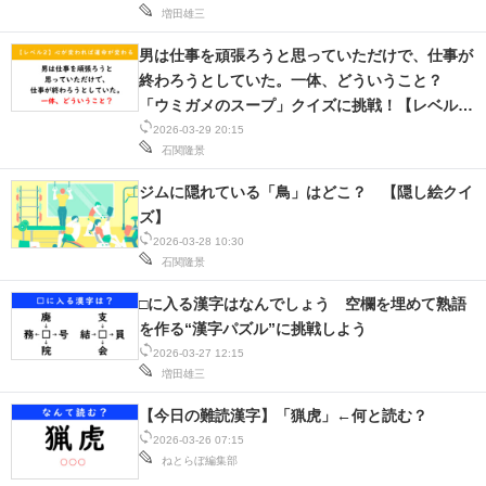
増田雄三
男は仕事を頑張ろうと思っていただけで、仕事が
終わろうとしていた。一体、どういうこと？
「ウミガメのスープ」クイズに挑戦！【レベル
2】
2026-03-29 20:15
石関隆景
ジムに隠れている「鳥」はどこ？ 【隠し絵クイ
ズ】
2026-03-28 10:30
石関隆景
□に入る漢字はなんでしょう 空欄を埋めて熟語
を作る“漢字パズル”に挑戦しよう
2026-03-27 12:15
増田雄三
【今日の難読漢字】「猟虎」←何と読む？
2026-03-26 07:15
ねとらぼ編集部