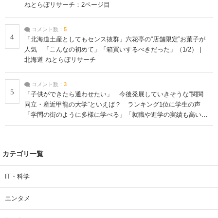
ねとらぼリサーチ：2ページ目
コメント数：
5
4
「北海道土産としてもセンス抜群」六花亭の“店舗限定”お菓子が
人気 「こんなの初めて」「箱買いするべきだった」（1/2） |
北海道 ねとらぼリサーチ
コメント数：
3
5
「子供ができたら通わせたい」 今後発展していきそうな“関関
同立・産近甲龍の大学”といえば？ ランキング1位に学生の声
「学問の街のように多様に学べる」「就職や進学の実績も高い」
| 大学 ねとらぼリサーチ
カテゴリ一覧
IT・科学
エンタメ