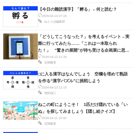
【今日の難読漢字】「孵る」←何と読む？
2026-04-14 07:15
ねとらぼ編集部
「どうしてこうなった？」を考えるイベント→実
際に行ってみたら……「これは一本取られ
た！」 “驚きの展開”が待ち受ける企画展に思わ
ず仰天
2026-04-13 21:30
石関隆景
□に入る漢字はなんでしょう 空欄を埋めて熟語
を作る“漢字パズル”に挑戦しよう
2026-04-13 12:15
増田雄三
ねこの町にようこそ！ 1匹だけ隠れている「い
ぬ」を探してみましょう【隠し絵クイズ】
2026-04-11 10:30
石関隆景