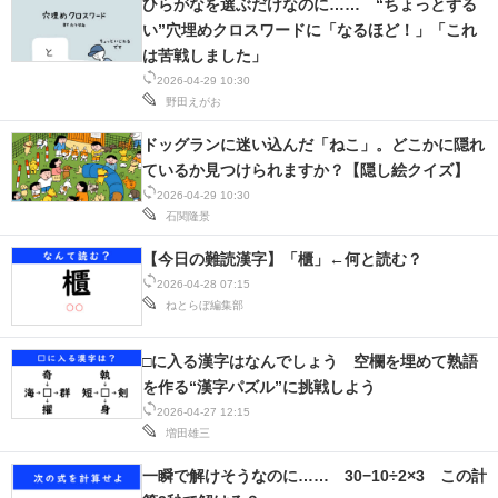
ひらがなを選ぶだけなのに…… “ちょっとずる
い”穴埋めクロスワードに「なるほど！」「これ
スマホと通信の最新トレンド
は苦戦しました」
2026-04-29 10:30
進化するPCとデバイスの未来
野田えがお
好きが集まる 比べて選べる
ドッグランに迷い込んだ「ねこ」。どこかに隠れ
ているか見つけられますか？【隠し絵クイズ】
ビジネスと働き方のヒント
2026-04-29 10:30
石関隆景
AI活用のいまが分かる
【今日の難読漢字】「櫃」←何と読む？
企業ITのトレンドを詳説
2026-04-28 07:15
ねとらぼ編集部
経営リーダーのコミュニティ
□に入る漢字はなんでしょう 空欄を埋めて熟語
マーケ×ITの今がよく分かる
を作る“漢字パズル”に挑戦しよう
2026-04-27 12:15
ITエンジニア向け専門サイト
増田雄三
企業向けIT製品の総合サイト
一瞬で解けそうなのに…… 30−10÷2×3 この計