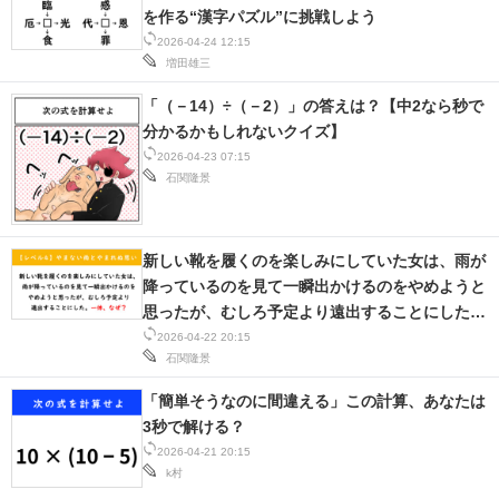
を作る“漢字パズル”に挑戦しよう
2026-04-24 12:15
増田雄三
「（－14）÷（－2）」の答えは？【中2なら秒で
分かるかもしれないクイズ】
2026-04-23 07:15
石関隆景
新しい靴を履くのを楽しみにしていた女は、雨が
降っているのを見て一瞬出かけるのをやめようと
思ったが、むしろ予定より遠出することにした。
一体、なぜ？ 「ウミガメのスープ」クイズに挑
2026-04-22 20:15
石関隆景
戦！【レベル4】
「簡単そうなのに間違える」この計算、あなたは
3秒で解ける？
2026-04-21 20:15
k村