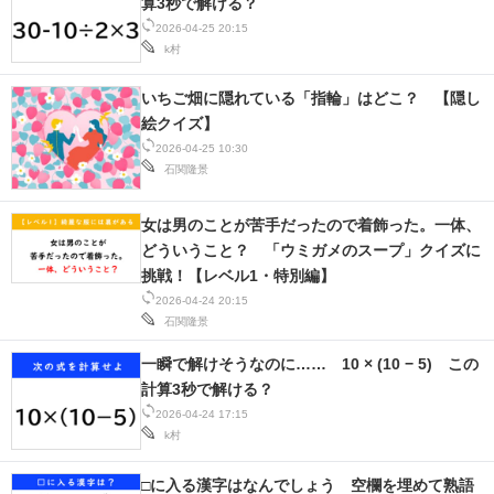
算3秒で解ける？
IT製品の技術・比較・事例
2026-04-25 20:15
k村
製造業のIT導入・活用を支援
いちご畑に隠れている「指輪」はどこ？ 【隠し
モノづくり技術者専門サイト
絵クイズ】
2026-04-25 10:30
エレクトロニクス専門サイト
石関隆景
電子設計の基本と応用
女は男のことが苦手だったので着飾った。一体、
どういうこと？ 「ウミガメのスープ」クイズに
エネルギーの専門メディア
挑戦！【レベル1・特別編】
2026-04-24 20:15
建設×テクノロジーの最前線
石関隆景
ちょっと気になるネットの話題
一瞬で解けそうなのに…… 10 × (10 − 5) この
計算3秒で解ける？
2026-04-24 17:15
k村
□に入る漢字はなんでしょう 空欄を埋めて熟語