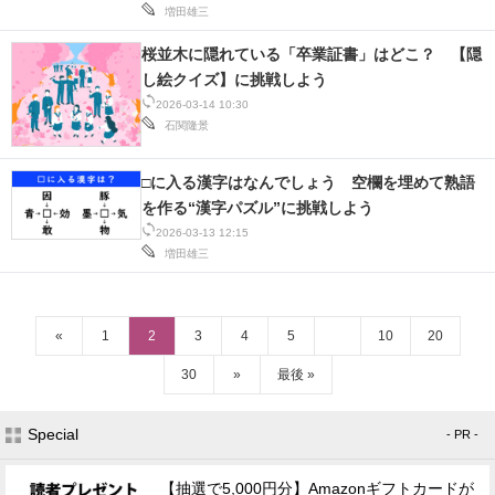
増田雄三
桜並木に隠れている「卒業証書」はどこ？ 【隠
し絵クイズ】に挑戦しよう
2026-03-14 10:30
石関隆景
□に入る漢字はなんでしょう 空欄を埋めて熟語
を作る“漢字パズル”に挑戦しよう
2026-03-13 12:15
増田雄三
«
1
2
3
4
5
10
20
30
»
最後 »
Special
- PR -
【抽選で5,000円分】Amazonギフトカードが