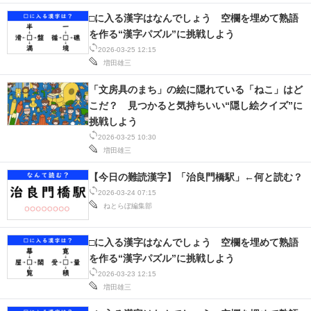
□に入る漢字はなんでしょう 空欄を埋めて熟語
を作る“漢字パズル”に挑戦しよう
2026-03-25 12:15
増田雄三
「文房具のまち」の絵に隠れている「ねこ」はど
こだ？ 見つかると気持ちいい“隠し絵クイズ”に
挑戦しよう
2026-03-25 10:30
増田雄三
【今日の難読漢字】「治良門橋駅」←何と読む？
2026-03-24 07:15
ねとらぼ編集部
□に入る漢字はなんでしょう 空欄を埋めて熟語
を作る“漢字パズル”に挑戦しよう
2026-03-23 12:15
増田雄三