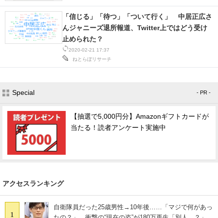
IT製品の技術・比較・事例
「信じる」「待つ」「ついて行く」 中居正広さ
んジャニーズ退所報道、Twitter上ではどう受け
製造業のIT導入・活用を支援
止められた？
モノづくり技術者専門サイト
2020-02-21 17:37
ねとらぼリサーチ
エレクトロニクス専門サイト
Special
電子設計の基本と応用
- PR -
エネルギーの専門メディア
【抽選で5,000円分】Amazonギフトカードが
当たる！読者アンケート実施中
建設×テクノロジーの最前線
ちょっと気になるネットの話題
アクセスランキング
自衛隊員だった25歳男性→10年後……「マジで何があっ
1
たの？」 衝撃の“現在の姿”が180万再生「別人…？」