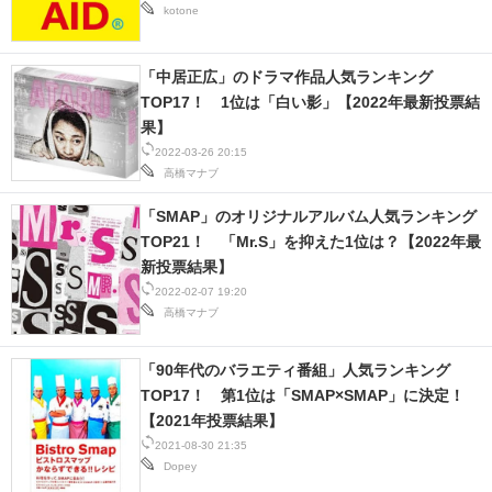
kotone
スマホと通信の最新トレンド
「中居正広」のドラマ作品人気ランキング
進化するPCとデバイスの未来
TOP17！ 1位は「白い影」【2022年最新投票結
果】
好きが集まる 比べて選べる
2022-03-26 20:15
高橋マナブ
ビジネスと働き方のヒント
「SMAP」のオリジナルアルバム人気ランキング
AI活用のいまが分かる
TOP21！ 「Mr.S」を抑えた1位は？【2022年最
新投票結果】
企業ITのトレンドを詳説
2022-02-07 19:20
高橋マナブ
経営リーダーのコミュニティ
マーケ×ITの今がよく分かる
「90年代のバラエティ番組」人気ランキング
TOP17！ 第1位は「SMAP×SMAP」に決定！
ITエンジニア向け専門サイト
【2021年投票結果】
2021-08-30 21:35
企業向けIT製品の総合サイト
Dopey