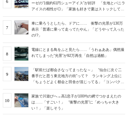
6
ーゼの“1個約61円シューアイス”が好評 「生地とバニラ
アイスの相性が◎」「家族も好きで夏はストックして
る」
車に乗ろうとしたら、ドアに…… 衝撃の光景が130万
7
表示「普通に乗って走ってたやん」「どうやって入った
の!?」
電線にとまる鳥をふと見たら……「うわぁああ」偶然撮
8
れてしまった“光景”が92万再生「自然は過酷」
「駅前だば都会さなってまったな～」 “仙台に次ぐ二
9
番手だと思う東北地方の街”って？ ランキング上位に
「ちょうどよく都会と田舎が混じってる」「コンパクト
にまとまったいい街」の声
家族で川遊びへ→高1息子が100均の網でつかまえたの
10
は……「すごい！」 “衝撃の光景”に「めっちゃ大き
い！」「楽しそう」