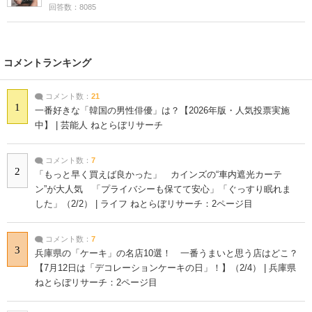
回答数：8085
コメントランキング
コメント数：
21
1
一番好きな「韓国の男性俳優」は？【2026年版・人気投票実施
中】 | 芸能人 ねとらぼリサーチ
コメント数：
7
2
「もっと早く買えば良かった」 カインズの“車内遮光カーテ
ン”が大人気 「プライバシーも保てて安心」「ぐっすり眠れま
した」（2/2） | ライフ ねとらぼリサーチ：2ページ目
コメント数：
7
3
兵庫県の「ケーキ」の名店10選！ 一番うまいと思う店はどこ？
【7月12日は「デコレーションケーキの日」！】（2/4） | 兵庫県
ねとらぼリサーチ：2ページ目