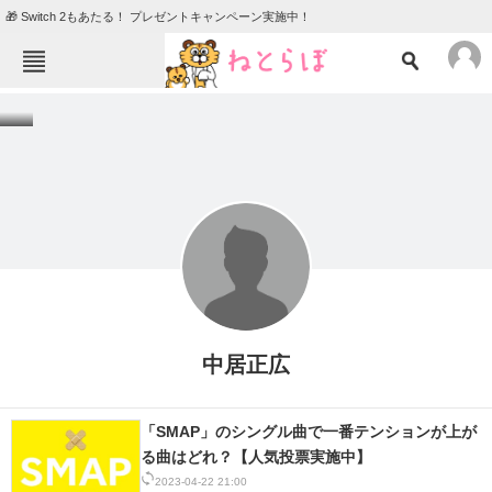
🎁 Switch 2もあたる！ プレゼントキャンペーン実施中！
ねとらぼメニュー
TOP
ニュース
エンタメ
クイズ
グルメ
地域
住まい
教育・育児
動物
リサーチ
会員記事
中居正広
メディア
「SMAP」のシングル曲で一番テンションが上が
注目記事を集めた総合ページ
る曲はどれ？【人気投票実施中】
ITの今と未来を見通す
2023-04-22 21:00