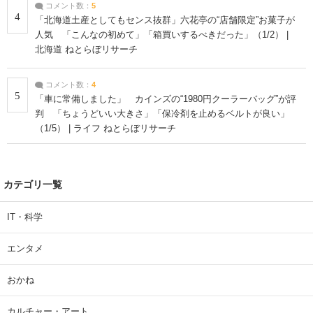
コメント数：
5
4
「北海道土産としてもセンス抜群」六花亭の“店舗限定”お菓子が
人気 「こんなの初めて」「箱買いするべきだった」（1/2） |
北海道 ねとらぼリサーチ
コメント数：
4
5
「車に常備しました」 カインズの“1980円クーラーバッグ”が評
判 「ちょうどいい大きさ」「保冷剤を止めるベルトが良い」
（1/5） | ライフ ねとらぼリサーチ
カテゴリ一覧
IT・科学
エンタメ
おかね
カルチャー・アート