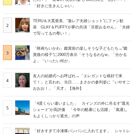
「好きに生きんしゃい」
TERU＆大貫亜美、“激レア夫婦ショット”にファン歓
2
喜 GLAY＆PUFFYが夢の共演「旦那おるやん」「夫婦
で写ってるの尊い！」
「映画ちいかわ」鑑賞前の楽しそうな子どもたち→“鑑
3
賞後の様子”に2900万表示「そうなるわなw」「分かる
よ」「いったい何が」
友人の結婚式へお呼ばれ→「エレガントな格好で来
4
て！」と言われ、当日……まさかの参列姿に「いやすご
おおお！」「天才」【海外】
「4度くらい違いました」 カインズの外に吊るす“遮光
5
シェード”が高評価 「今年の酷暑にも活躍」「風通し
もよくしっかり遮光」の声
「好きすぎて冷凍庫パンパンに入れてます」 シャトレ