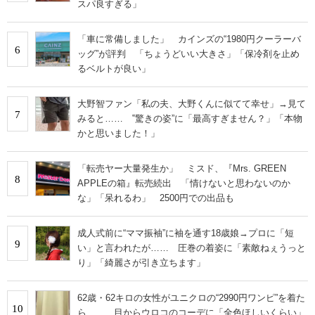
スパ良すぎる」
「車に常備しました」 カインズの“1980円クーラーバ
6
ッグ”が評判 「ちょうどいい大きさ」「保冷剤を止め
るベルトが良い」
大野智ファン「私の夫、大野くんに似てて幸せ」→見て
7
みると…… ‟驚きの姿”に「最高すぎません？」「本物
かと思いました！」
「転売ヤー大量発生か」 ミスド、『Mrs. GREEN
8
APPLEの箱』転売続出 「情けないと思わないのか
な」「呆れるわ」 2500円での出品も
成人式前に“ママ振袖”に袖を通す18歳娘→プロに「短
9
い」と言われたが…… 圧巻の着姿に「素敵ねぇうっと
り」「綺麗さが引き立ちます」
62歳・62キロの女性がユニクロの“2990円ワンピ”を着た
10
ら…… 目からウロコのコーデに「全色ほしいくらい」