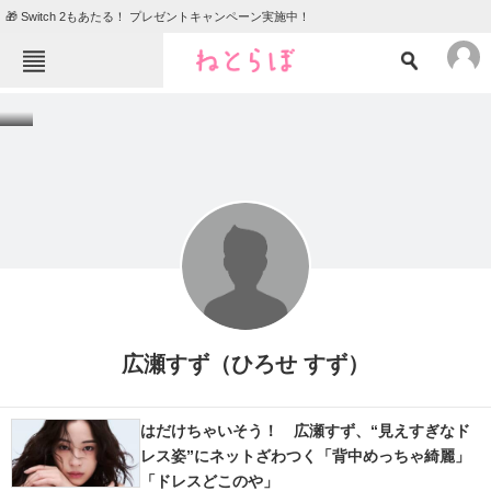
🎁 Switch 2もあたる！ プレゼントキャンペーン実施中！
ねとらぼメニュー
TOP
ニュース
エンタメ
クイズ
グルメ
地域
住まい
教育・育児
動物
リサーチ
会員記事
広瀬すず（ひろせ すず）
メディア
はだけちゃいそう！ 広瀬すず、“見えすぎなド
注目記事を集めた総合ページ
レス姿”にネットざわつく「背中めっちゃ綺麗」
「ドレスどこのや」
ITの今と未来を見通す