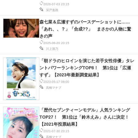
2026-07-03 23:15
深戸進路
スマホと通信の最新トレンド
森七菜＆広瀬すずのバースデーショットに……
進化するPCとデバイスの未来
「あれ、、？」「合成??」 まさかの人物に驚
きの声
好きが集まる 比べて選べる
2025-06-20 20:15
川上酒乃
ビジネスと働き方のヒント
「朝ドラのヒロインを演じた若手女性俳優」タレ
AI活用のいまが分かる
ントパワーランキングTOP8！ 第1位は「広瀬
すず」【2023年最新調査結果】
企業ITのトレンドを詳説
2023-05-17 08:00
高橋マナブ
経営リーダーのコミュニティ
マーケ×ITの今がよく分かる
「歴代セブンティーンモデル」人気ランキング
ITエンジニア向け専門サイト
TOP27！ 第1位は「鈴木えみ」さんに決定！
【2021年投票結果】
企業向けIT製品の総合サイト
2021-07-30 20:15
高橋マナブ