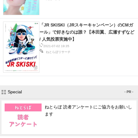
IT製品の技術・比較・事例
製造業のIT導入・活用を支援
「JR SKISKI（JRスキーキャンペーン）のCMガ
モノづくり技術者専門サイト
ール」で好きなのは誰？【本田翼、広瀬すずなど
/ 人気投票実施中】
エレクトロニクス専門サイト
2021-07-02 19:35
ねとらぼリサーチ
電子設計の基本と応用
エネルギーの専門メディア
建設×テクノロジーの最前線
Special
- PR -
ちょっと気になるネットの話題
ねとらぼ 読者アンケートにご協力をお願いし
ます