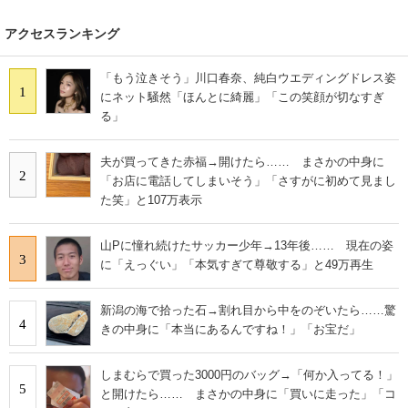
アクセスランキング
「もう泣きそう」川口春奈、純白ウエディングドレス姿
1
にネット騒然「ほんとに綺麗」「この笑顔が切なすぎ
る」
夫が買ってきた赤福→開けたら…… まさかの中身に
2
「お店に電話してしまいそう」「さすがに初めて見まし
た笑」と107万表示
山Pに憧れ続けたサッカー少年→13年後…… 現在の姿
3
に「えっぐい」「本気すぎて尊敬する」と49万再生
新潟の海で拾った石→割れ目から中をのぞいたら……驚
4
きの中身に「本当にあるんですね！」「お宝だ」
しまむらで買った3000円のバッグ→「何か入ってる！」
5
と開けたら…… まさかの中身に「買いに走った」「コ