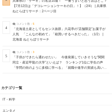
兵庫県の「ケーキ」の名店10選！ 一番うまいと思う店はどこ？
【7月12日は「デコレーションケーキの日」！】（2/4） | 兵庫県
ねとらぼリサーチ：2ページ目
コメント数：
5
4
「北海道土産としてもセンス抜群」六花亭の“店舗限定”お菓子が
人気 「こんなの初めて」「箱買いするべきだった」（1/2） |
北海道 ねとらぼリサーチ
コメント数：
3
5
「子供ができたら通わせたい」 今後発展していきそうな“関関
同立・産近甲龍の大学”といえば？ ランキング1位に学生の声
「学問の街のように多様に学べる」「就職や進学の実績も高い」
| 大学 ねとらぼリサーチ
カテゴリ一覧
IT・科学
エンタメ