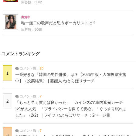
回答数：8502
実施中
唯一無二の歌声だと思うボーカリストは？
回答数：8060
コメントランキング
コメント数：
20
1
一番好きな「韓国の男性俳優」は？【2026年版・人気投票実施
中】（投票結果） | 芸能人 ねとらぼリサーチ
コメント数：
7
2
「もっと早く買えば良かった」 カインズの“車内遮光カーテ
ン”が大人気 「プライバシーも保てて安心」「ぐっすり眠れま
した」（2/2） | ライフ ねとらぼリサーチ：2ページ目
コメント数：
7
3