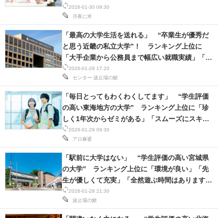
験の合格率も高い」の声
2026-01-30 09:30
IT製品の技術・比較・事例
月夜に米
製造業のIT導入・活用を支援
「最高の大学生活を送れる」 “卒業生が優秀だ
と思う近畿の私立大学”！ ランキング上位に
モノづくり技術者専門サイト
「大手企業から公務員まで幅広い就職実績」「と
にかく設備が凄い」の声
2026-01-29 17:20
エレクトロニクス専門サイト
センター
波止場の鯱
電子設計の基本と応用
「毎日とってもわくわくしてます」 “学生評価
の高い東海地方の大学” ランキング上位に「珍
エネルギーの専門メディア
しく1年次からゼミがある」「スムーズにスキル
アップできる」の声
2026-01-29 09:30
建設×テクノロジーの最前線
アロ麻婆
ちょっと気になるネットの話題
「駅前に大学はない」 “学生評価の高い宮城県
の大学” ランキング上位に「環境が良い」「先
生が優しくて充実」「全然遊ぶ時間はあります」
の声
2026-01-28 21:30
波止場の鯱