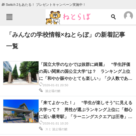
🎁 Switch 2もあたる！ プレゼントキャンペーン実施中！
ねとらぼメニュー
「みんなの学校情報×ねとらぼ」の新着記事
TOP
ニュース
一覧
エンタメ
クイズ
グルメ
地域
「国立大学のなかでは抜群に綺麗」 “学生評価
住まい
教育・育児
の高い関東の国公立大学”は？ ランキング上位
に「和やか賑やかとても楽しい」「少人数である
動物
リサーチ
こともいいところ」の声
2026-01-31 20:50
波止場の鯱
会員記事
「来てよかった！」 “学生が楽しそう”に見える
大学って？ 男性が選ぶランキング上位に「都心
メディア
に近い最寄駅」「ラーニングスクエアは圧巻」の
注目記事を集めた総合ページ
声
2026-01-31 10:20
スミ
波止場の鯱
ITの今と未来を見通す