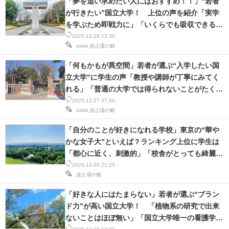
「夢を追い求めたい人にはおすすめ！！」“若者
が行きたい”国立大学！ 上位の声を紹介「実学
を学ぶため即戦力に」「いくらでも吸収できる環
境」
2025-12-28 12:30
zakki
波止場の鯱
「何もかもが異空間」若者が選ぶ“入学したい国
立大学”に学生の声「教授や講師が丁寧にみてく
れる」「普通の大学では得られないことがたくさ
ん」
2025-12-27 07:50
zakki
波止場の鯱
「自分のことが好きになれる学校」東京の“華や
かな女子大”といえば？ランキング上位に学生は
「都心に近く、刺激的」「校舎がとっても綺麗」
の声
2025-12-26 21:25
波止場の鯱
「好きな人にはたまらない」若者が選ぶ“ブラン
ド力”が高い国立大学！ 「植物系の研究で出来
ないことはほぼ無い」「国立大学唯一の看護学