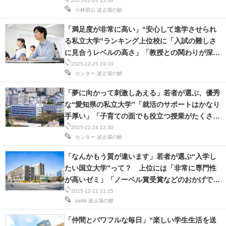
部」
2025-12-26 13:30
小林翆山
波止場の鯱
「満足度が非常に高い」“安心して進学させられ
る私立大学”ランキング上位校に「入試の難しさ
に見合うレベルの高さ」「教授との関わりが深い
のがいい」の声
2025-12-25 19:10
センター
波止場の鯱
「夢に向かって刺激しあえる」若者が選ぶ、優秀
な“愛知県の私立大学”「就活のサポートはかなり
手厚い」「子育ての面でも役立つ授業がたくさ
ん」
2025-12-24 13:30
センター
波止場の鯱
「なんかもう質が違います」若者が選ぶ“入学し
たい国立大学”って？ 上位には「非常に専門性
が高いゼミ」「ノーベル賞受賞などのおかげで、
最近新築が増えてる」大学
2025-12-22 21:25
zakki
波止場の鯱
「仲間とパワフルな毎日」“楽しい学生生活を送