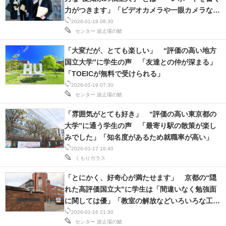
力がつきます」「ビデオカメラや一眼カメラなど
機材貸し出しあり」
2026-01-19 08:30
センター
波止場の鯱
「大変だが、とても楽しい」 “評価の高い地方
国立大学”に学生の声 「友達との仲が深まる」
「TOEICが無料で受けられる」
2026-01-19 07:30
センター
波止場の鯱
「雰囲気がとても好き」 “評価の高い東京都の
大学”に通う学生の声 「最寄り駅の散策が楽し
みでした」「知名度があるため就職率が高い」
2026-01-17 16:40
くもりガラス
「とにかく、好奇心が満たせます」 京都の“隠
れた高評価国立大”に学生は「間違いなく勉強面
に関しては優」「教室の解放などいろいろな工夫
をしています」の声
2026-01-16 21:30
センター
波止場の鯱