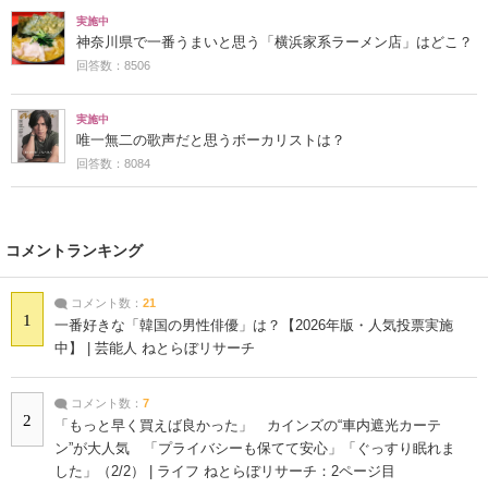
実施中
神奈川県で一番うまいと思う「横浜家系ラーメン店」はどこ？
回答数：8506
実施中
唯一無二の歌声だと思うボーカリストは？
回答数：8084
コメントランキング
コメント数：
21
1
一番好きな「韓国の男性俳優」は？【2026年版・人気投票実施
中】 | 芸能人 ねとらぼリサーチ
コメント数：
7
2
「もっと早く買えば良かった」 カインズの“車内遮光カーテ
ン”が大人気 「プライバシーも保てて安心」「ぐっすり眠れま
した」（2/2） | ライフ ねとらぼリサーチ：2ページ目