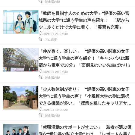
波止場の鯱
「教師を目指す人のための大学」“評価の高い宮
城県の大学”に通う学生の声を紹介！ 「駅から
少し歩くだけで大学に着く」「実習も充実」
2026-01-21 07:30
アロ麻婆
「仲が良く、楽しい」 “評価の高い関東の女子
大学”に通う学生の声を紹介！「キャンパスは新
宿から電車で10分」「面倒見のいい先生ばかり」
2026-01-20 07:30
波止場の鯱
「少人数体制が売り」 “評価の高い関東の女子
大学”に通う学生の声！「小規模大学の割に選択
できる授業が多い」「授業を通したキャリアサポ
ートも手厚い」
2026-01-19 20:20
波止場の鯱
「就職活動のサポートがすごい」 若者が選ぶ優
秀な“愛知県の私立大学”とは 「レポートを書く