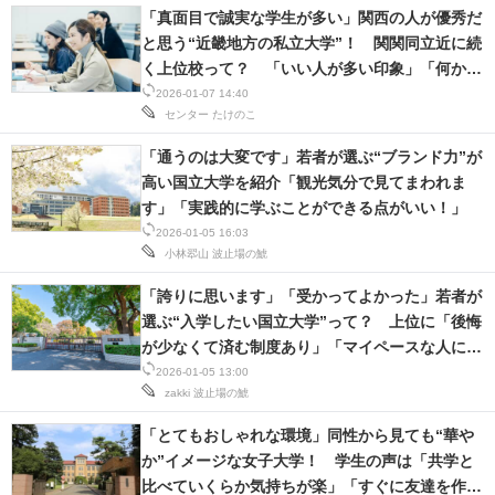
「真面目で誠実な学生が多い」関西の人が優秀だ
と思う“近畿地方の私立大学”！ 関関同立近に続
く上位校って？ 「いい人が多い印象」「何かし
らのオタクが多い」
2026-01-07 14:40
センター
たけのこ
「通うのは大変です」若者が選ぶ“ブランド力”が
高い国立大学を紹介「観光気分で見てまわれま
す」「実践的に学ぶことができる点がいい！」
2026-01-05 16:03
小林翆山
波止場の鯱
「誇りに思います」「受かってよかった」若者が
選ぶ“入学したい国立大学”って？ 上位に「後悔
が少なくて済む制度あり」「マイペースな人にお
すすめ」の声
2026-01-05 13:00
zakki
波止場の鯱
「とてもおしゃれな環境」同性から見ても“華や
か”イメージな女子大学！ 学生の声は「共学と
比べていくらか気持ちが楽」「すぐに友達を作る