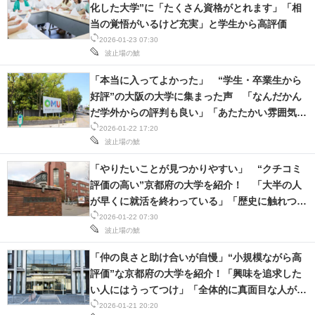
化した大学”に「たくさん資格がとれます」「相
当の覚悟がいるけど充実」と学生から高評価
2026-01-23 07:30
波止場の鯱
「本当に入ってよかった」 “学生・卒業生から
好評”の大阪の大学に集まった声 「なんだかん
だ学外からの評判も良い」「あたたかい雰囲気で
授業が受けられます！」
2026-01-22 17:20
波止場の鯱
「やりたいことが見つかりやすい」 “クチコミ
評価の高い”京都府の大学を紹介！ 「大半の人
が早くに就活を終わっている」「歴史に触れつつ
デザインを学べる」
2026-01-22 07:30
波止場の鯱
「仲の良さと助け合いが自慢」“小規模ながら高
評価”な京都府の大学を紹介！「興味を追求した
い人にはうってつけ」「全体的に真面目な人が多
い」
2026-01-21 20:20