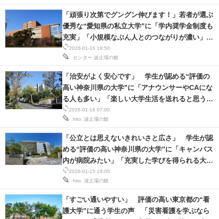
「頑張り次第でグングン伸びます！」若者が選ぶ
優秀な“愛知県の私立大学”に「学内奨学金制度も
充実」「小規模なぶん人とのつながりが濃い」の
声！
2026-01-16 19:50
センター
波止場の鯱
「治安がよく安心です」 学生が認める“評価の
高い神奈川県の大学”に「アナウンサーやCAにな
る人も多い」「楽しい大学生活を送れると思う」
の声
2026-01-16 07:00
hiro.
波止場の鯱
「公立とは思えないきれいさと広さ」 学生が認
める“評価の高い神奈川県の大学”に「キャンパス
内が病院みたい」「充実した学びを得られる大
学」の声
2026-01-15 19:00
hiro.
波止場の鯱
「すごい通いやすい」 評価の高い東京都の“看
護大学”に通う学生の声 「災害看護を学ぶなら