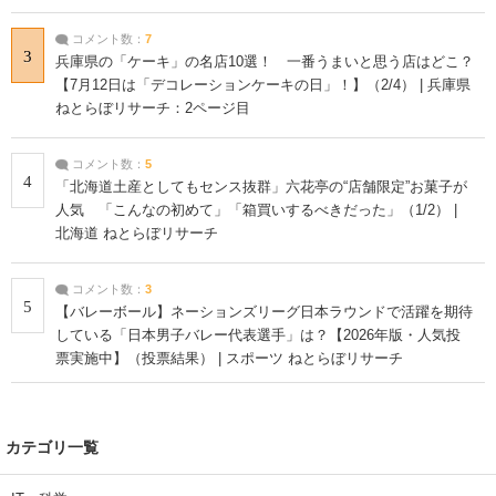
コメント数：
7
3
兵庫県の「ケーキ」の名店10選！ 一番うまいと思う店はどこ？
【7月12日は「デコレーションケーキの日」！】（2/4） | 兵庫県
ねとらぼリサーチ：2ページ目
コメント数：
5
4
「北海道土産としてもセンス抜群」六花亭の“店舗限定”お菓子が
人気 「こんなの初めて」「箱買いするべきだった」（1/2） |
北海道 ねとらぼリサーチ
コメント数：
3
5
【バレーボール】ネーションズリーグ日本ラウンドで活躍を期待
している「日本男子バレー代表選手」は？【2026年版・人気投
票実施中】（投票結果） | スポーツ ねとらぼリサーチ
カテゴリ一覧