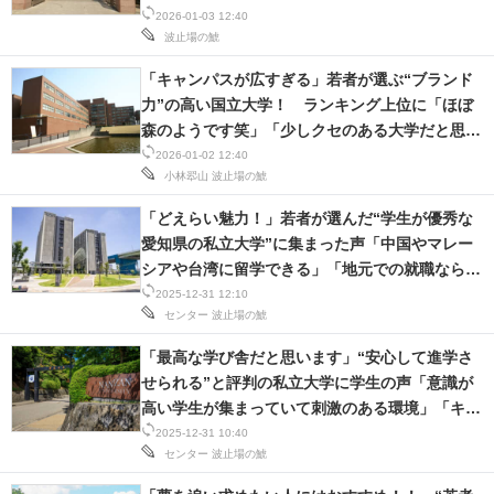
ことができる」
2026-01-03 12:40
波止場の鯱
「キャンパスが広すぎる」若者が選ぶ“ブランド
力”の高い国立大学！ ランキング上位に「ほぼ
森のようです笑」「少しクセのある大学だと思
う」の声
2026-01-02 12:40
小林翆山
波止場の鯱
「どえらい魅力！」若者が選んだ“学生が優秀な
愛知県の私立大学”に集まった声「中国やマレー
シアや台湾に留学できる」「地元での就職なら特
に有利」
2025-12-31 12:10
センター
波止場の鯱
「最高な学び舎だと思います」“安心して進学さ
せられる”と評判の私立大学に学生の声「意識が
高い学生が集まっていて刺激のある環境」「キラ
キラしたような雰囲気が特徴で明るい」
2025-12-31 10:40
センター
波止場の鯱