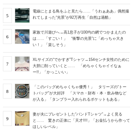
電線にとまる鳥をふと見たら……「うわぁああ」偶然撮
5
れてしまった“光景”が92万再生「自然は過酷」
家族で川遊びへ→高1息子が100均の網でつかまえたの
6
は……「すごい！」 “衝撃の光景”に「めっちゃ大き
い！」「楽しそう」
XLサイズの“でかすぎ”Tシャツ→154センチ女性のために
7
大胆に削っていくと…… 「めちゃくちゃイイなぁ
ー!!」「かっこいい」
「このバッグめちゃくちゃ優秀！」 タリーズの“トー
8
トバッグ”が大好評 「スマホ・財布・本・飲み物など
が入る」「タンブラー入れられるポケットもある」
妻が夫にプレゼントした“バンドTシャツ”→よく見る
9
と…… 驚きの正体に「天才!!!!」「お金払うから作って
ほしいレベル」