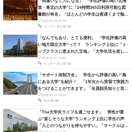
「間違いなく力になる」 “学生評価の高い北海
道・東北の大学”に「24時間365日利用可能な図
書館が有名」「ほとんどの学生は夜遅くまで勉
強」の声
2026-01-28 09:30
センター
波止場の鯱
「なんでもあり、とても便利」 “学生評価の高
い地方国立大学”って？ ランキング上位に「ト
ップクラスに恵まれた立地」「大学生活を楽しみ
たい人におすすめ」の声
2026-01-27 19:00
センター
波止場の鯱
「サポート体制万全」 学生から評価の高い“島
にある大学”を紹介！ 「1年次から実習で実践力
をつけることができます」「全員顔見知りと言っ
ても過言ではない」
2026-01-27 10:50
波止場の鯱
「The大学生ライフを過ごせます」 男性が選
ぶ“楽しそうな大学”ランキング上位に学生の声
「人とのつながりを持ちやすい」「サークルはま