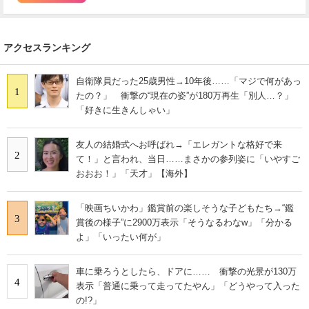
アクセスランキング
自衛隊員だった25歳男性→10年後……「マジで何があっ
1
たの？」 衝撃の“現在の姿”が180万再生「別人…？」
「好きに生きんしゃい」
友人の結婚式へお呼ばれ→「エレガントな格好で来
2
て！」と言われ、当日……まさかの参列姿に「いやすご
おおお！」「天才」【海外】
「映画ちいかわ」鑑賞前の楽しそうな子どもたち→“鑑
3
賞後の様子”に2900万表示「そうなるわなw」「分かる
よ」「いったい何が」
車に乗ろうとしたら、ドアに…… 衝撃の光景が130万
4
表示「普通に乗って走ってたやん」「どうやって入った
の!?」