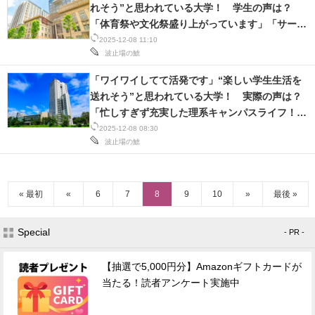
れそう”と思われている大学！ 学生の声は？
「体育祭や文化祭盛り上がっています」「サーク
ルで幅広い友達ができる」
2025-12-08 11:10
波止場の鯱
「ワイワイしてて活発です」“楽しい学生生活を
送れそう”と思われている大学！ 実際の声は？
「忙しすぎず充実した理系キャンパスライフ！」
「散歩すると楽しい」
2025-12-08 08:30
波止場の鯱
« 最初
«
6
7
8
9
10
»
最後 »
Special
- PR -
【抽選で5,000円分】Amazonギフトカードが
当たる！読者アンケート実施中