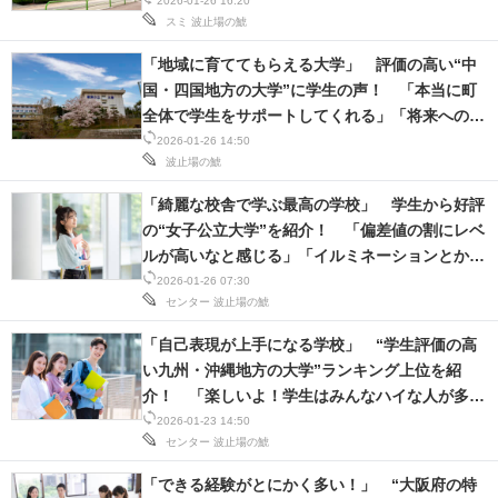
じでいっぱいある」
2026-01-26 16:20
スミ
波止場の鯱
「地域に育ててもらえる大学」 評価の高い“中
国・四国地方の大学”に学生の声！ 「本当に町
全体で学生をサポートしてくれる」「将来への準
備材料ができた」
2026-01-26 14:50
波止場の鯱
「綺麗な校舎で学ぶ最高の学校」 学生から好評
の“女子公立大学”を紹介！ 「偏差値の割にレベ
ルが高いなと感じる」「イルミネーションとかも
きれい」
2026-01-26 07:30
センター
波止場の鯱
「自己表現が上手になる学校」 “学生評価の高
い九州・沖縄地方の大学”ランキング上位を紹
介！ 「楽しいよ！学生はみんなハイな人が多
い！」「留学や海外研修の機会もたくさん」
2026-01-23 14:50
センター
波止場の鯱
「できる経験がとにかく多い！」 “大阪府の特