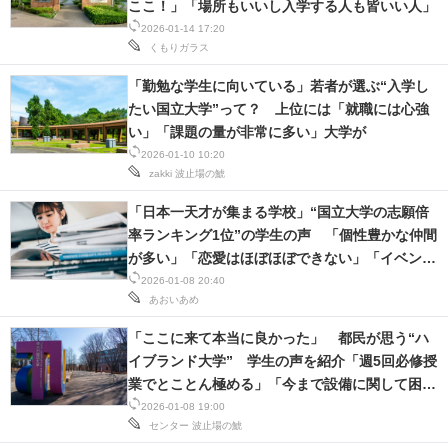
ここ！」「場所もいいし入学する人も皆いい人」
2026-01-14 17:20
くもりガラス
「勤勉な学生に向いている」若者が選ぶ“入学し
たい国立大学”って？ 上位には「就職には心強
い」「課題の量が非常に多い」大学が
2026-01-10 10:20
zakki
波止場の鯱
「日本一天才が集まる学校」“国立大学の志願倍
率ランキング1位”の学生の声 「個性豊かな仲間
が多い」「恋愛はほぼほぼできない」「イベント
はガチ」
2026-01-08 20:40
あおいあめ
「ここに来て本当に良かった」 都民が思う“ハ
イブランド大学” 学生の声を紹介「週5回必修授
業でとことん極める」「今まで設備に関して困っ
たことはありません」
2026-01-08 19:00
センター
波止場の鯱