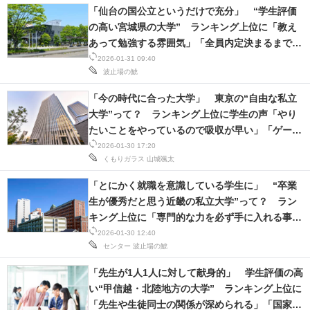
「仙台の国公立というだけで充分」 “学生評価
スマホと通信の最新トレンド
の高い宮城県の大学” ランキング上位に「教え
あって勉強する雰囲気」「全員内定決まるまで見
進化するPCとデバイスの未来
捨てないゼミ」の声
2026-01-31 09:40
波止場の鯱
好きが集まる 比べて選べる
「今の時代に合った大学」 東京の“自由な私立
ビジネスと働き方のヒント
大学”って？ ランキング上位に学生の声「やり
たいことをやっているので吸収が早い」「ゲーム
AI活用のいまが分かる
など制作活動をするサークルがたくさん」
2026-01-30 17:20
くもりガラス
山城颯太
企業ITのトレンドを詳説
「とにかく就職を意識している学生に」 “卒業
生が優秀だと思う近畿の私立大学”って？ ラン
経営リーダーのコミュニティ
キング上位に「専門的な力を必ず手に入れる事が
マーケ×ITの今がよく分かる
できる」「就職にはうってつけ」の声
2026-01-30 12:40
センター
波止場の鯱
ITエンジニア向け専門サイト
「先生が1人1人に対して献身的」 学生評価の高
い“甲信越・北陸地方の大学” ランキング上位に
企業向けIT製品の総合サイト
「先生や生徒同士の関係が深められる」「国家試