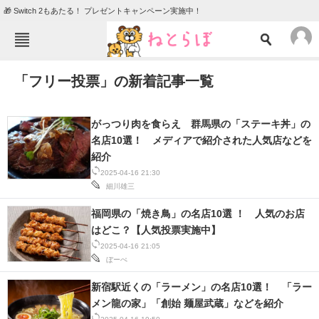
🎁 Switch 2もあたる！ プレゼントキャンペーン実施中！
ねとらぼメニュー
「フリー投票」の新着記事一覧
TOP
ニュース
エンタメ
クイズ
がっつり肉を食らえ 群馬県の「ステーキ丼」の
グルメ
地域
名店10選！ メディアで紹介された人気店などを
紹介
住まい
教育・育児
2025-04-16 21:30
細川雄三
動物
リサーチ
福岡県の「焼き鳥」の名店10選 ！ 人気のお店
会員記事
はどこ？【人気投票実施中】
2025-04-16 21:05
メディア
ぼーぺ
注目記事を集めた総合ページ
新宿駅近くの「ラーメン」の名店10選！ 「ラー
メン龍の家」「創始 麺屋武蔵」などを紹介
ITの今と未来を見通す