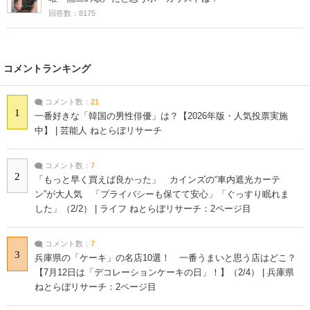
回答数：8175
コメントランキング
コメント数：
21
1
一番好きな「韓国の男性俳優」は？【2026年版・人気投票実施
中】 | 芸能人 ねとらぼリサーチ
コメント数：
7
2
「もっと早く買えば良かった」 カインズの“車内遮光カーテ
ン”が大人気 「プライバシーも保てて安心」「ぐっすり眠れま
した」（2/2） | ライフ ねとらぼリサーチ：2ページ目
コメント数：
7
3
兵庫県の「ケーキ」の名店10選！ 一番うまいと思う店はどこ？
【7月12日は「デコレーションケーキの日」！】（2/4） | 兵庫県
ねとらぼリサーチ：2ページ目