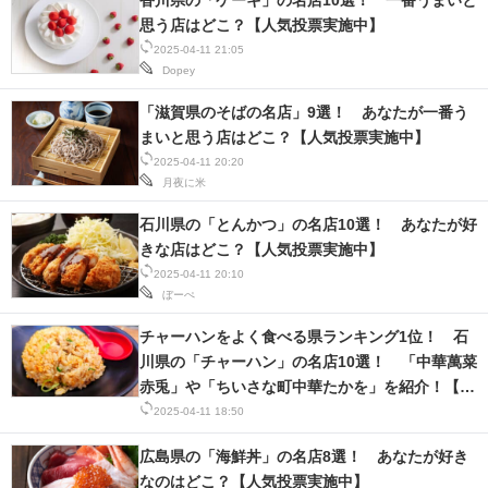
香川県の「ケーキ」の名店10選！ 一番うまいと
思う店はどこ？【人気投票実施中】
2025-04-11 21:05
Dopey
「滋賀県のそばの名店」9選！ あなたが一番う
まいと思う店はどこ？【人気投票実施中】
2025-04-11 20:20
月夜に米
石川県の「とんかつ」の名店10選！ あなたが好
きな店はどこ？【人気投票実施中】
2025-04-11 20:10
ぼーぺ
チャーハンをよく食べる県ランキング1位！ 石
川県の「チャーハン」の名店10選！ 「中華萬菜
赤兎」や「ちいさな町中華たかを」を紹介！【人
気投票実施中】
2025-04-11 18:50
広島県の「海鮮丼」の名店8選！ あなたが好き
なのはどこ？【人気投票実施中】