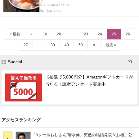
2025-04-11 11:30
糸静ライン
« 最初
«
10
20
23
24
25
26
27
30
40
50
»
最後 »
Special
- PR -
【抽選で5,000円分】Amazonギフトカードが
当たる！読者アンケート実施中
アクセスランキング
“Nクールおじさん”清水伸、突然の結婚発表＆お相手公