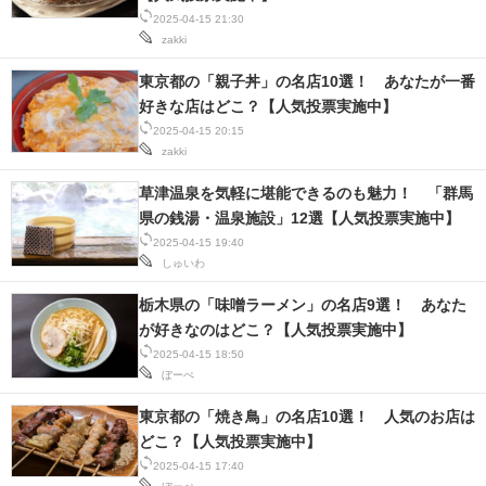
IT製品の技術・比較・事例
2025-04-15 21:30
zakki
製造業のIT導入・活用を支援
東京都の「親子丼」の名店10選！ あなたが一番
好きな店はどこ？【人気投票実施中】
モノづくり技術者専門サイト
2025-04-15 20:15
zakki
エレクトロニクス専門サイト
草津温泉を気軽に堪能できるのも魅力！ 「群馬
電子設計の基本と応用
県の銭湯・温泉施設」12選【人気投票実施中】
2025-04-15 19:40
エネルギーの専門メディア
しゅいわ
建設×テクノロジーの最前線
栃木県の「味噌ラーメン」の名店9選！ あなた
が好きなのはどこ？【人気投票実施中】
ちょっと気になるネットの話題
2025-04-15 18:50
ぼーぺ
東京都の「焼き鳥」の名店10選！ 人気のお店は
どこ？【人気投票実施中】
2025-04-15 17:40