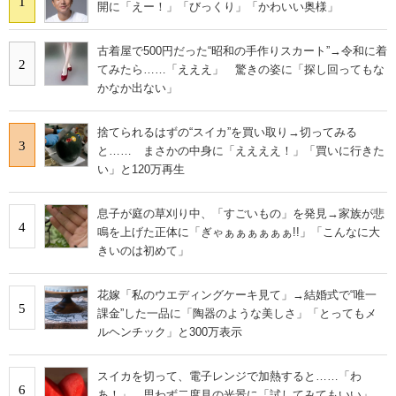
1
開に「えー！」「びっくり」「かわいい奥様」
古着屋で500円だった“昭和の手作りスカート”→令和に着
2
てみたら……「えええ」 驚きの姿に「探し回ってもな
かなか出ない」
捨てられるはずの“スイカ”を買い取り→切ってみる
3
と…… まさかの中身に「ええええ！」「買いに行きた
い」と120万再生
息子が庭の草刈り中、「すごいもの」を発見→家族が悲
4
鳴を上げた正体に「ぎゃぁぁぁぁぁぁ!!」「こんなに大
きいのは初めて」
花嫁「私のウエディングケーキ見て」→結婚式で“唯一
5
課金”した一品に「陶器のような美しさ」「とってもメ
ルヘンチック」と300万表示
スイカを切って、電子レンジで加熱すると……「わ
6
あ！」 思わず二度見の光景に「試してみてもいい」