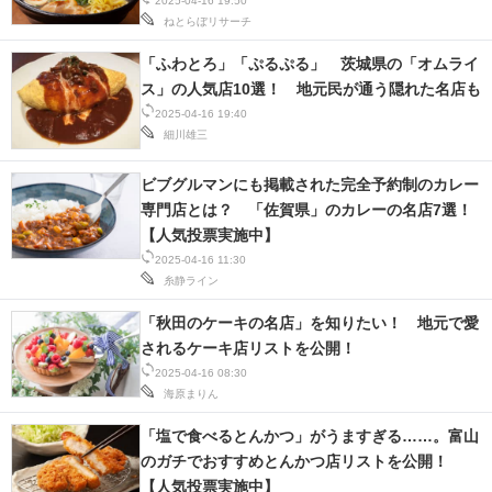
2025-04-16 19:50
ねとらぼリサーチ
スマホと通信の最新トレンド
「ふわとろ」「ぷるぷる」 茨城県の「オムライ
進化するPCとデバイスの未来
ス」の人気店10選！ 地元民が通う隠れた名店も
2025-04-16 19:40
好きが集まる 比べて選べる
細川雄三
ビジネスと働き方のヒント
ビブグルマンにも掲載された完全予約制のカレー
専門店とは？ 「佐賀県」のカレーの名店7選！
AI活用のいまが分かる
【人気投票実施中】
2025-04-16 11:30
企業ITのトレンドを詳説
糸静ライン
経営リーダーのコミュニティ
「秋田のケーキの名店」を知りたい！ 地元で愛
されるケーキ店リストを公開！
マーケ×ITの今がよく分かる
2025-04-16 08:30
海原まりん
ITエンジニア向け専門サイト
「塩で食べるとんかつ」がうますぎる……。富山
のガチでおすすめとんかつ店リストを公開！
企業向けIT製品の総合サイト
【人気投票実施中】