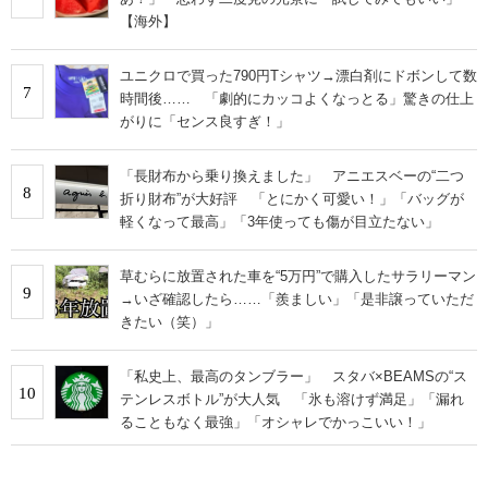
【海外】
ユニクロで買った790円Tシャツ→漂白剤にドボンして数
7
時間後…… 「劇的にカッコよくなっとる」驚きの仕上
がりに「センス良すぎ！」
「長財布から乗り換えました」 アニエスベーの“二つ
8
折り財布”が大好評 「とにかく可愛い！」「バッグが
軽くなって最高」「3年使っても傷が目立たない」
草むらに放置された車を“5万円”で購入したサラリーマン
9
→いざ確認したら……「羨ましい」「是非譲っていただ
きたい（笑）」
「私史上、最高のタンブラー」 スタバ×BEAMSの“ス
10
テンレスボトル”が大人気 「氷も溶けず満足」「漏れ
ることもなく最強」「オシャレでかっこいい！」