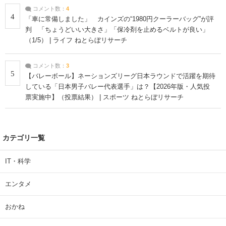
コメント数：
4
4
「車に常備しました」 カインズの“1980円クーラーバッグ”が評
判 「ちょうどいい大きさ」「保冷剤を止めるベルトが良い」
（1/5） | ライフ ねとらぼリサーチ
コメント数：
3
5
【バレーボール】ネーションズリーグ日本ラウンドで活躍を期待
している「日本男子バレー代表選手」は？【2026年版・人気投
票実施中】（投票結果） | スポーツ ねとらぼリサーチ
カテゴリ一覧
IT・科学
エンタメ
おかね