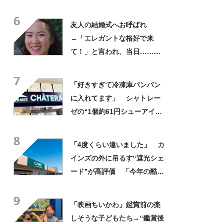
やん」「どうやって入った
6
の!?」
友人の結婚式へお呼ばれ
→「エレガントな格好で来
て！」と言われ、当日……ま
さかの参列姿に「いやすごお
7
おお！」「天才」【海外】
「好きすぎて冷凍庫パンパン
に入れてます」 シャトレー
ゼの“1個約61円シューアイ
ス”が好評 「生地とバニラア
8
イスの相性が◎」「家族も好
「4度くらい違いました」 カ
きで夏はストックしてる」
インズの外に吊るす“遮光シェ
ード”が高評価 「今年の酷暑
にも活躍」「風通しもよくし
9
っかり遮光」の声
「映画ちいかわ」鑑賞前の楽
しそうな子どもたち→“鑑賞後