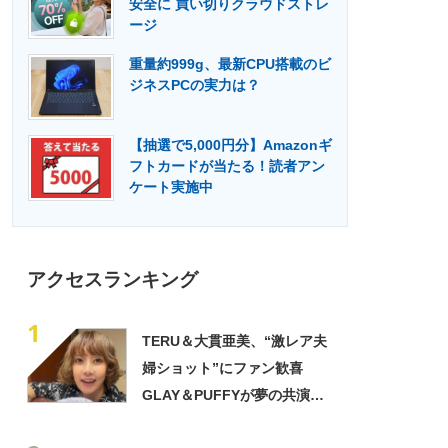
安全に 買い切りクラウドストレ
門メディア
建設×テクノロジーの最前線
ージ
重量約999g、最新CPU搭載のビ
ジネスPCの実力は？
【抽選で5,000円分】Amazonギ
フトカードが当たる！読者アン
ケート実施中
アクセスランキング
1
TERU＆大貫亜美、“激レア夫
婦ショット”にファン歓喜
GLAY＆PUFFYが夢の共演
「旦那おるやん」「夫婦で写