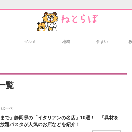
グルメ
地域
住まい
と未来を見通す
スマホと通信の最新トレンド
進化するPCとデ
のいまが分かる
企業ITのトレンドを詳説
経営リーダーの
一覧
ぼーぺ
T製品の総合サイト
IT製品の技術・比較・事例
製造業のIT導入
まで」静岡県の「イタリアンの名店」10選！ 「具材を
放題パスタが人気のお店などを紹介！