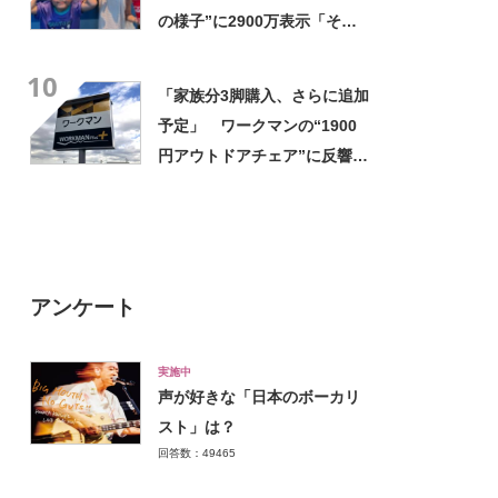
の様子”に2900万表示「そう
なるわなw」「分かるよ」
10
「いったい何が」
「家族分3脚購入、さらに追加
予定」 ワークマンの“1900
円アウトドアチェア”に反響
「90キロ級でも安心して座れ
た」「キャンプの1軍」の声
アンケート
実施中
声が好きな「日本のボーカリ
スト」は？
回答数：49465