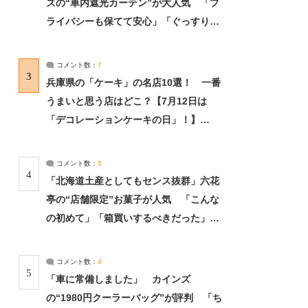
ズの“車内遮光カーテン”が大人気 「プ
ライバシーも保てて安心」「ぐっすり眠
れました」（2/2） | ライフ ねとらぼリ
サーチ：2ページ目
コメント数：
7
3
兵庫県の「ケーキ」の名店10選！ 一番
うまいと思う店はどこ？【7月12日は
「デコレーションケーキの日」！】
（2/4） | 兵庫県 ねとらぼリサーチ：2ペ
ージ目
コメント数：
5
4
「北海道土産としてもセンス抜群」六花
亭の“店舗限定”お菓子が人気 「こんな
の初めて」「箱買いするべきだった」
（1/2） | 北海道 ねとらぼリサーチ
コメント数：
4
5
「車に常備しました」 カインズ
の“1980円クーラーバッグ”が評判 「ち