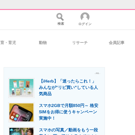
検索
ログイン
教育・育児
動物
リサーチ
会員記事
バイスの未来
好きが集まる 比べて選べる
- PR -
【iHerb】「迷ったらこれ！」
コミュニティ
マーケ×ITの今がよく分かる
みんなが"リピ買い"している人
気商品
スマホ2GBで月額850円～ 格安
・活用を支援
SIMをお得に使うキャンペーン
実施中！
スマホの写真／動画をもう一段