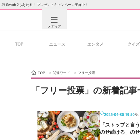
🎁 Switch 2もあたる！ プレゼントキャンペーン実施中！
メディア
TOP
ニュース
エンタメ
クイズ
注目記事を集めた総合ページ
ITの今
TOP
>
関連ワード
>
フリー投票
ビジネスと働き方のヒント
AI活用
「フリー投票」の新着記事
2025-04-30 19:50
ITエンジニア向け専門サイト
企業向けI
「ストップと言う
のせ続ける」のせ