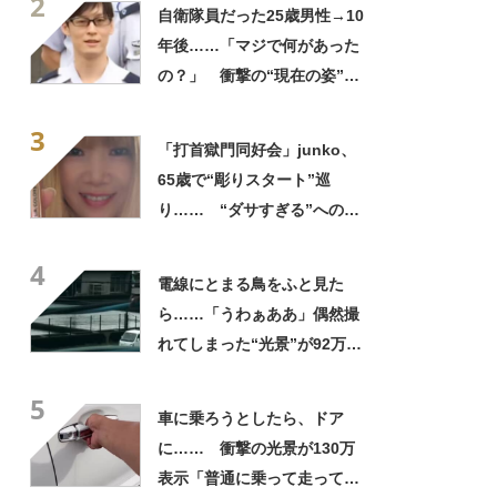
2
ってるの尊い！」
自衛隊員だった25歳男性→10
年後……「マジで何があった
の？」 衝撃の“現在の姿”が
180万再生「別人…？」「好
3
きに生きんしゃい」
「打首獄門同好会」junko、
65歳で“彫りスタート”巡
り…… “ダサすぎる”への持
論に反響「理由が素敵」「わ
4
たしもデビューしたい」
電線にとまる鳥をふと見た
ら……「うわぁああ」偶然撮
れてしまった“光景”が92万再
生「自然は過酷」
5
車に乗ろうとしたら、ドア
に…… 衝撃の光景が130万
表示「普通に乗って走ってた