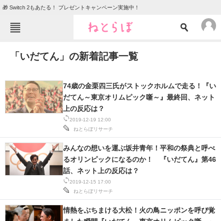
🎁 Switch 2もあたる！ プレゼントキャンペーン実施中！
ねとらぼメニュー
「いだてん」の新着記事一覧
TOP
ニュース
エンタメ
クイズ
74歳の金栗四三氏がストックホルムで走る！『い
グルメ
地域
だてん～東京オリムピック噺～』最終回、ネット
上の反応は？
住まい
教育・育児
2019-12-19 12:00
ねとらぼリサーチ
動物
リサーチ
みんなの想いを運ぶ坂井青年！平和の祭典と呼べ
会員記事
るオリンピックになるのか！ 『いだてん』第46
話、ネット上の反応は？
メディア
2019-12-15 17:00
ねとらぼリサーチ
注目記事を集めた総合ページ
情熱をぶちまける大松！火の鳥ニッポンを呼び覚
ITの今と未来を見通す