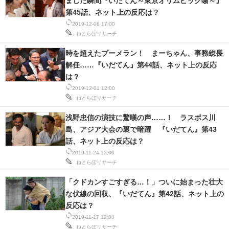
ました瞬間『いだてん～東京オリムピック噺～』
第45話、ネット上の反応は？
スマホと通信の最新トレンド
2019-12-08 17:00
ねとらぼリサーチ
進化するPCとデバイスの未来
時を超えたブーメラン！ まーちゃん、事務総長
好きが集まる 比べて選べる
解任……『いだてん』第44話、ネット上の反応
は？
ビジネスと働き方のヒント
2019-12-01 12:00
ねとらぼリサーチ
AI活用のいまが分かる
浅野忠信の演技に驚嘆の声……！ ラスボス川
企業ITのトレンドを詳説
島、アジア大会の裏で暗躍 『いだてん』第43
話、ネット上の反応は？
経営リーダーのコミュニティ
2019-11-24 12:00
ねとらぼリサーチ
マーケ×ITの今がよく分かる
「クドカンすごすぎる…！」ついに始まった壮大
ITエンジニア向け専門サイト
な伏線の回収、『いだてん』第42話、ネット上の
反応は？
企業向けIT製品の総合サイト
2019-11-17 12:00
ねとらぼリサーチ