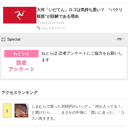
IT製品の技術・比較・事例
大河「いだてん」ロゴは気持ち悪い？ “パクリ
疑惑”が誤解である理由
製造業のIT導入・活用を支援
2019-01-12 14:05
ねとらぼリサーチ
モノづくり技術者専門サイト
Special
- PR -
エレクトロニクス専門サイト
ねとらぼ 読者アンケートにご協力をお願いし
電子設計の基本と応用
ます
エネルギーの専門メディア
建設×テクノロジーの最前線
ちょっと気になるネットの話題
アクセスランキング
しまむらで買った3000円のバッグ→「何か入ってる！」
1
と開けたら…… まさかの中身に「買いに走った」「コ
スパ良すぎる」