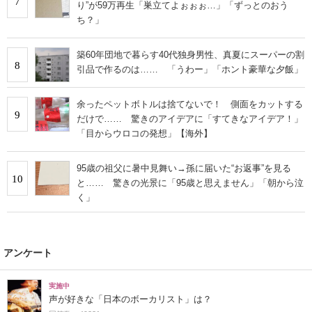
7
り”が59万再生「巣立てよぉぉぉ…」「ずっとのおう
ち？」
築60年団地で暮らす40代独身男性、真夏にスーパーの割
8
引品で作るのは…… 「うわー」「ホント豪華な夕飯」
余ったペットボトルは捨てないで！ 側面をカットする
9
だけで…… 驚きのアイデアに「すてきなアイデア！」
「目からウロコの発想」【海外】
95歳の祖父に暑中見舞い→孫に届いた“お返事”を見る
10
と…… 驚きの光景に「95歳と思えません」「朝から泣
く」
アンケート
実施中
声が好きな「日本のボーカリスト」は？