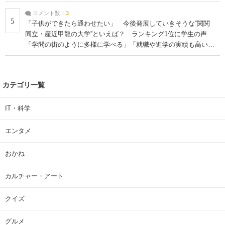
コメント数：
3
5
「子供ができたら通わせたい」 今後発展していきそうな“関関
同立・産近甲龍の大学”といえば？ ランキング1位に学生の声
「学問の街のように多様に学べる」「就職や進学の実績も高い」
| 大学 ねとらぼリサーチ
カテゴリ一覧
IT・科学
エンタメ
おかね
カルチャー・アート
クイズ
グルメ