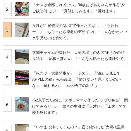
「ナスは全部これでいい」94歳おばあちゃんが作る“夕
2
ご飯”がすごい！「真似してみます」「憧れます」
女性がご祝儀袋の“水引”で作ったのは……「うわわ
3
ー！」 もらったら感激のデザインに「こんなかわいい
水引見たのは初めて」
玄関チャイムが壊れた！→その場しのぎの“まさかの貼
4
り紙”に「昭和っぽいw」「こんなん貼ったら連呼やで」
「転売ヤー大量発生か」 ミスド、『Mrs. GREEN
5
APPLEの箱』転売続出 「情けないと思わないのか
な」「呆れるわ」 2500円での出品も
小2息子のために、ズボラママが作った“ジブリ弁当”→開
6
けてみると…… 驚きの中身に「天才!?」「工夫してて
愛を感じます」
「いつまで帰ってくんの？」庭で絶句した“大規模里帰