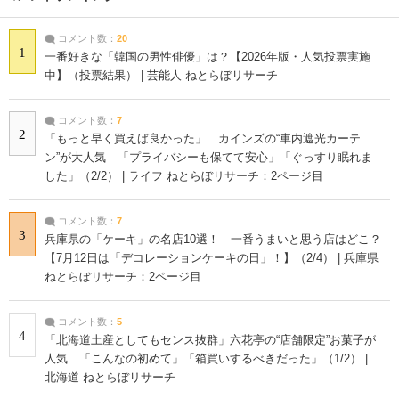
コメント数：
20
1
一番好きな「韓国の男性俳優」は？【2026年版・人気投票実施
中】（投票結果） | 芸能人 ねとらぼリサーチ
コメント数：
7
2
「もっと早く買えば良かった」 カインズの“車内遮光カーテ
ン”が大人気 「プライバシーも保てて安心」「ぐっすり眠れま
した」（2/2） | ライフ ねとらぼリサーチ：2ページ目
コメント数：
7
3
兵庫県の「ケーキ」の名店10選！ 一番うまいと思う店はどこ？
【7月12日は「デコレーションケーキの日」！】（2/4） | 兵庫県
ねとらぼリサーチ：2ページ目
コメント数：
5
4
「北海道土産としてもセンス抜群」六花亭の“店舗限定”お菓子が
人気 「こんなの初めて」「箱買いするべきだった」（1/2） |
北海道 ねとらぼリサーチ