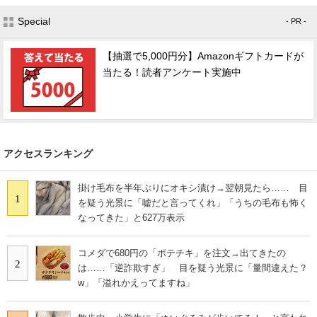
Special
- PR -
スマホと通信の最新トレンド
進化するPCとデバイスの未来
【抽選で5,000円分】Amazonギフトカードが
当たる！読者アンケート実施中
好きが集まる 比べて選べる
ビジネスと働き方のヒント
AI活用のいまが分かる
アクセスランキング
企業ITのトレンドを詳説
掛け毛布を半年ぶりにオキシ漬け→翌朝見たら…… 目
1
を疑う光景に「嘘だと言ってくれ」「うちの毛布も怖く
経営リーダーのコミュニティ
なってきた」と627万表示
マーケ×ITの今がよく分かる
コメダで680円の「ポテチキ」を注文→出てきたの
2
は……「逆詐欺すぎ」 目を疑う光景に「量間違えた？
ITエンジニア向け専門サイト
w」「溢れかえってますね」
企業向けIT製品の総合サイト