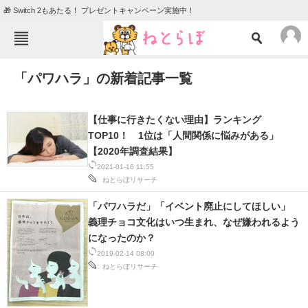
🎁 Switch 2もあたる！ プレゼントキャンペーン実施中！
ねとらぼメニュー
「パワハラ」の新着記事一覧
TOP
ニュース
エンタメ
クイズ
【仕事に行きたくない理由】ランキング
グルメ
地域
TOP10！ 1位は「人間関係に悩みがある」
【2020年調査結果】
住まい
教育・育児
2021-01-16 11:55
ねとらぼリサーチ
動物
リサーチ
「パワハラだ」「イベント廃止にしてほしい」
会員記事
義理チョコ文化はいつ生まれ、なぜ嫌われるよう
になったのか？
メディア
2019-02-14 08:00
ねとらぼリサーチ
注目記事を集めた総合ページ
ITの今と未来を見通す