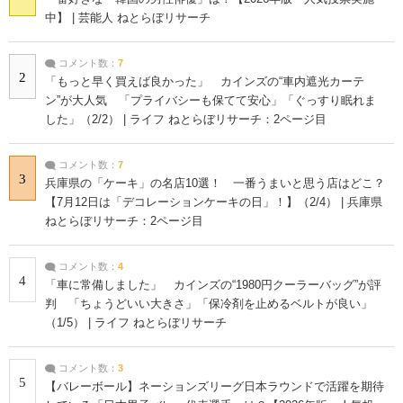
中】 | 芸能人 ねとらぼリサーチ
コメント数：
7
2
「もっと早く買えば良かった」 カインズの“車内遮光カーテ
ン”が大人気 「プライバシーも保てて安心」「ぐっすり眠れま
した」（2/2） | ライフ ねとらぼリサーチ：2ページ目
コメント数：
7
3
兵庫県の「ケーキ」の名店10選！ 一番うまいと思う店はどこ？
【7月12日は「デコレーションケーキの日」！】（2/4） | 兵庫県
ねとらぼリサーチ：2ページ目
コメント数：
4
4
「車に常備しました」 カインズの“1980円クーラーバッグ”が評
判 「ちょうどいい大きさ」「保冷剤を止めるベルトが良い」
（1/5） | ライフ ねとらぼリサーチ
コメント数：
3
5
【バレーボール】ネーションズリーグ日本ラウンドで活躍を期待