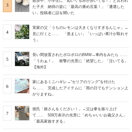
散歩中、小学生に「ぬいぐるみが歩いてる！」と言われ
3
IT製品の技術・比較・事例
た子犬 納得の姿に「最高の褒め言葉！」「遭遇した
い」投稿者に話を聞いた
製造業のIT導入・活用を支援
実家の父「うちのレモンは大きくなりすぎるんじゃ」→
モノづくり技術者専門サイト
4
見に行くと…… 「羨ましい」「いっぱい果汁が取れそ
う」
エレクトロニクス専門サイト
長い間放置されたボロボロのBMW→車内をみたら ……
電子設計の基本と応用
5
「うわぁ！」 衝撃の光景に「絶望した」「泣いてる」
【海外】
エネルギーの専門メディア
建設×テクノロジーの最前線
家にあるミニハギレ→“セリアのリング”を付けた
6
ら…… 完成したアイテムに「雨の日でもテンション上
ちょっと気になるネットの話題
がりますね」
彼氏「娘さんをください！」→父は拳を振り上げ
7
て…… 509万表示の光景に「めちゃいいお義父さん」
「最高家族すぎる」