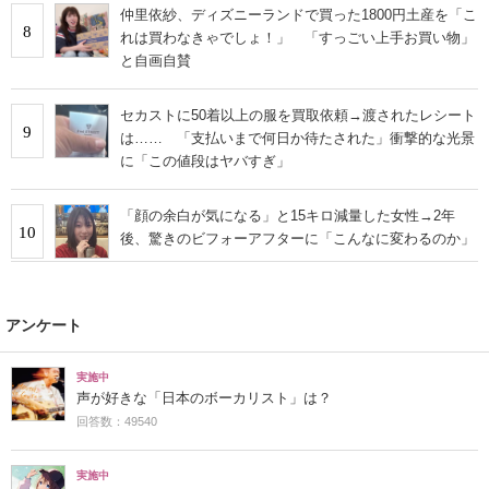
仲里依紗、ディズニーランドで買った1800円土産を「こ
8
れは買わなきゃでしょ！」 「すっごい上手お買い物」
と自画自賛
セカストに50着以上の服を買取依頼→渡されたレシート
9
は…… 「支払いまで何日か待たされた」衝撃的な光景
に「この値段はヤバすぎ」
「顔の余白が気になる」と15キロ減量した女性→2年
10
後、驚きのビフォーアフターに「こんなに変わるのか」
アンケート
実施中
声が好きな「日本のボーカリスト」は？
回答数：49540
実施中