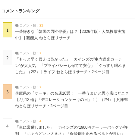
コメントランキング
コメント数：
21
1
一番好きな「韓国の男性俳優」は？【2026年版・人気投票実施
中】 | 芸能人 ねとらぼリサーチ
コメント数：
7
2
「もっと早く買えば良かった」 カインズの“車内遮光カーテ
ン”が大人気 「プライバシーも保てて安心」「ぐっすり眠れま
した」（2/2） | ライフ ねとらぼリサーチ：2ページ目
コメント数：
7
3
兵庫県の「ケーキ」の名店10選！ 一番うまいと思う店はどこ？
【7月12日は「デコレーションケーキの日」！】（2/4） | 兵庫県
ねとらぼリサーチ：2ページ目
コメント数：
4
4
「車に常備しました」 カインズの“1980円クーラーバッグ”が評
判 「ちょうどいい大きさ」「保冷剤を止めるベルトが良い」