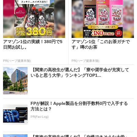
アマゾン1位の実績！380円で5
アマゾン1位「このお茶ガチで
日間お試し。
す」噂のお茶
PR(ハーブ健康本舗)
PR(ハーブ健康本舗)
【関東の高校生が選んだ】「寮や奨学金が充実して
いると思う大学」ランキングTOP1...
FPが解説！Apple製品を分割手数料0円で入手する
方法とは？
PR(Fav-Log)
【東海の高校生が選んだ】「自慢できそうな大学」