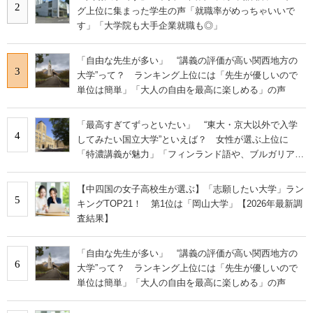
2
グ上位に集まった学生の声「就職率がめっちゃいいで
す」「大学院も大手企業就職も◎」
「自由な先生が多い」 “講義の評価が高い関西地方の
3
大学”って？ ランキング上位には「先生が優しいので
単位は簡単」「大人の自由を最高に楽しめる」の声
「最高すぎてずっといたい」 “東大・京大以外で入学
4
してみたい国立大学”といえば？ 女性が選ぶ上位に
「特濃講義が魅力」「フィンランド語や、ブルガリア語
なども学べる」の声
【中四国の女子高校生が選ぶ】「志願したい大学」ラン
5
キングTOP21！ 第1位は「岡山大学」【2026年最新調
査結果】
「自由な先生が多い」 “講義の評価が高い関西地方の
6
大学”って？ ランキング上位には「先生が優しいので
単位は簡単」「大人の自由を最高に楽しめる」の声