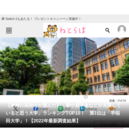
🎁 Switch 2もあたる！ プレゼントキャンペーン実施中！
ねとらぼメニュー
TOP
ニュース
エンタメ
クイズ
グルメ
地域
住まい
教育・育児
動物
リサーチ
大学
2023/01/02 08:00（公開）
画像：PIXTA
会員記事
【東海の高校生が選んだ】「寮や奨学金などが充実して
X
Share
LINE
hatena
0
いると思う大学」ランキングTOP10！ 第1位は「早稲
メディア
田大学」！【2022年最新調査結果】
目次を表示
注目記事を集めた総合ページ