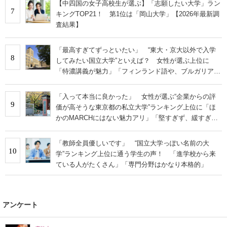
【中四国の女子高校生が選ぶ】「志願したい大学」ラン
7
キングTOP21！ 第1位は「岡山大学」【2026年最新調
査結果】
「最高すぎてずっといたい」 “東大・京大以外で入学
8
してみたい国立大学”といえば？ 女性が選ぶ上位に
「特濃講義が魅力」「フィンランド語や、ブルガリア語
なども学べる」の声
「入って本当に良かった」 女性が選ぶ“企業からの評
9
価が高そうな東京都の私立大学”ランキング上位に「ほ
かのMARCHにはない魅力アリ」「堅すぎず、緩すぎな
い」の声
「教師全員優しいです」 “国立大学っぽい名前の大
10
学”ランキング上位に通う学生の声！ 「進学校から来
ている人がたくさん」「専門分野はかなり本格的」
アンケート