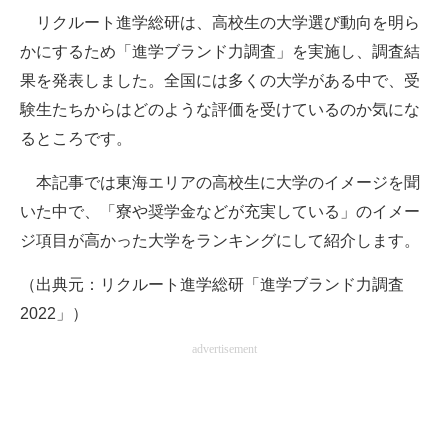
リクルート進学総研は、高校生の大学選び動向を明ら
ITの今と未来を見通す
かにするため「進学ブランド力調査」を実施し、調査結
果を発表しました。全国には多くの大学がある中で、受
スマホと通信の最新トレンド
験生たちからはどのような評価を受けているのか気にな
進化するPCとデバイスの未来
るところです。
好きが集まる 比べて選べる
本記事では東海エリアの高校生に大学のイメージを聞
いた中で、「寮や奨学金などが充実している」のイメー
ビジネスと働き方のヒント
ジ項目が高かった大学をランキングにして紹介します。
AI活用のいまが分かる
（出典元：リクルート進学総研「進学ブランド力調査
企業ITのトレンドを詳説
2022」）
経営リーダーのコミュニティ
advertisement
マーケ×ITの今がよく分かる
ITエンジニア向け専門サイト