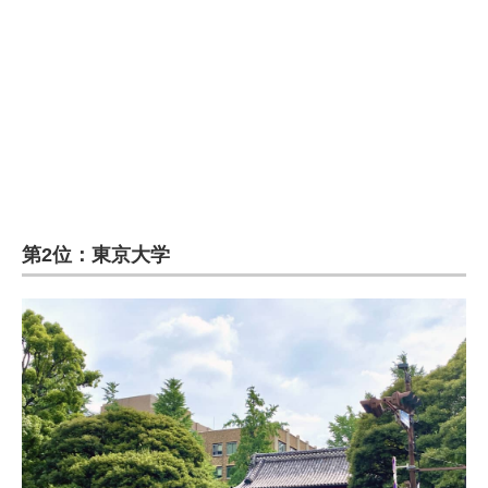
企業向けIT製品の総合サイト
IT製品の技術・比較・事例
製造業のIT導入・活用を支援
モノづくり技術者専門サイト
エレクトロニクス専門サイト
第2位：東京大学
電子設計の基本と応用
エネルギーの専門メディア
建設×テクノロジーの最前線
ちょっと気になるネットの話題