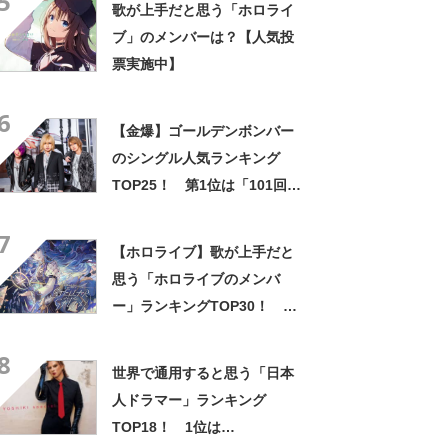
5
歌が上手だと思う「ホロライ
ブ」のメンバーは？【人気投
票実施中】
6
【金爆】ゴールデンボンバー
のシングル人気ランキング
TOP25！ 第1位は「101回目
の呪い」！【2021年最新投票
7
結果】
【ホロライブ】歌が上手だと
思う「ホロライブのメンバ
ー」ランキングTOP30！ 第
1位は「星街すいせい」
8
【2024年12月17日時点】
世界で通用すると思う「日本
人ドラマー」ランキング
TOP18！ 1位は