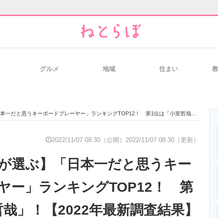
グルメ
地域
住まい
と未来を見通す
スマホと通信の最新トレンド
進化するPCとデ
と思うキーボードプレーヤー」ランキングTOP12！ 第1位は「小室哲哉」！【2022年最新調査結果】
のいまが分かる
企業ITのトレンドを詳説
経営リーダーの
2022/11/07 08:30（公開）
2022/11/07 08:30（更新）
代が選ぶ】「日本一だと思うキー
T製品の総合サイト
IT製品の技術・比較・事例
製造業のIT導入
ヤー」ランキングTOP12！ 第
哲哉」！【2022年最新調査結果】