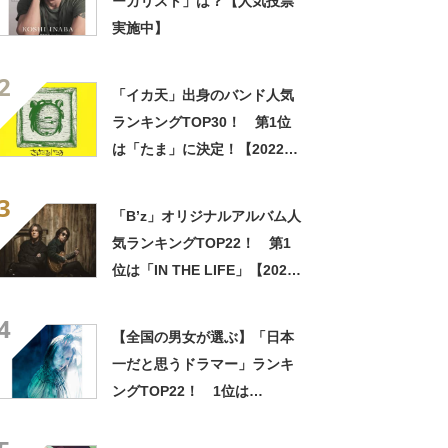
ーカリスト」は？【人気投票
実施中】
2
「イカ天」出身のバンド人気
ランキングTOP30！ 第1位
は「たま」に決定！【2022年
最新投票結果】
3
「B’z」オリジナルアルバム人
気ランキングTOP22！ 第1
位は「IN THE LIFE」【2023
年最新投票結果】
4
【全国の男女が選ぶ】「日本
一だと思うドラマー」ランキ
ングTOP22！ 1位は
「YOSHIKI」【2022年最新調
査結果】