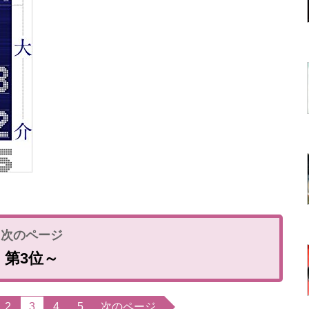
第3位～
2
3
4
5
次のページ