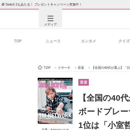
🎁 Switch 2もあたる！ プレゼントキャンペーン実施中！
メディア
TOP
ニュース
エンタメ
クイズ
注目記事を集めた総合ページ
ITの今
TOP
>
リサーチ
>
音楽
>
【全国の40代が選ぶ】「日本一だ
ビジネスと働き方のヒント
AI活用
音楽
【全国の40
ITエンジニア向け専門サイト
企業向けI
ボードプレー
1位は「小室
出典：Amazon.co.jp