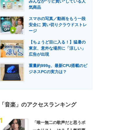
みんなが"リピ買い"している人
門メディア
建設×テクノロジーの最前線
気商品
スマホの写真／動画をもう一段
安全に 買い切りクラウドストレ
ージ
【ちょうど目に入る！】猛暑の
東京、意外な場所に「涼しい」
広告が出現
重量約999g、最新CPU搭載のビ
ジネスPCの実力は？
「音楽」のアクセスランキング
1
「唯一無二の歌声だと思うボ