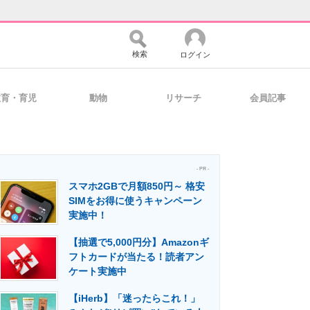
検索
ログイン
教育・育児
動物
リサーチ
会員記事
バイスの未来
好きが集まる 比べて選べる
- PR -
スマホ2GBで月額850円～ 格安
コミュニティ
マーケ×ITの今がよく分かる
SIMをお得に使うキャンペーン
実施中！
【抽選で5,000円分】Amazonギ
・活用を支援
フトカードが当たる！読者アン
ケート実施中
【iHerb】「迷ったらこれ！」