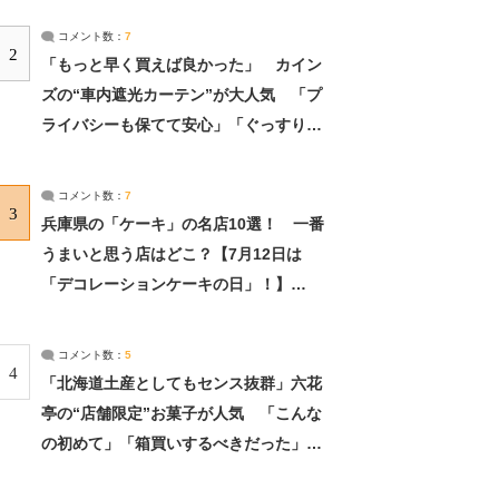
コメント数：
7
2
「もっと早く買えば良かった」 カイン
ズの“車内遮光カーテン”が大人気 「プ
ライバシーも保てて安心」「ぐっすり眠
れました」（2/2） | ライフ ねとらぼリ
サーチ：2ページ目
コメント数：
7
3
兵庫県の「ケーキ」の名店10選！ 一番
うまいと思う店はどこ？【7月12日は
「デコレーションケーキの日」！】
（2/4） | 兵庫県 ねとらぼリサーチ：2ペ
ージ目
コメント数：
5
4
「北海道土産としてもセンス抜群」六花
亭の“店舗限定”お菓子が人気 「こんな
の初めて」「箱買いするべきだった」
（1/2） | 北海道 ねとらぼリサーチ