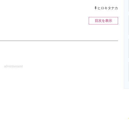
ニクス専門サイト
電子設計の基本と応用
エネルギーの専
ヒロキタナカ
目次を表示
advertisement