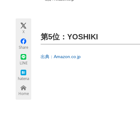
モノづくり技術者専門サイト
エレクトロ
X
ちょっと気になるネットの話題
第5位：YOSHIKI
Share
出典：Amazon.co.jp
LINE
hatena
Home