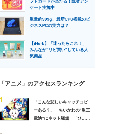
フトカードが当たる！読者アン
門メディア
建設×テクノロジーの最前線
ケート実施中
重量約999g、最新CPU搭載のビ
ジネスPCの実力は？
【iHerb】「迷ったらこれ！」
みんなが"リピ買い"している人
気商品
「アニメ」のアクセスランキング
1
「こんな悲しいキャッチコピ
ーある？」 ちいかわの“単三
電池”にネット騒然 「ひ…人
の心ない……」「闇の深いグ