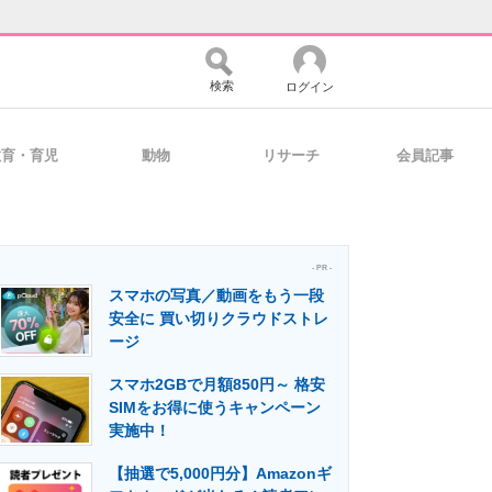
検索
ログイン
教育・育児
動物
リサーチ
会員記事
バイスの未来
好きが集まる 比べて選べる
- PR -
スマホの写真／動画をもう一段
コミュニティ
マーケ×ITの今がよく分かる
安全に 買い切りクラウドストレ
ージ
スマホ2GBで月額850円～ 格安
・活用を支援
SIMをお得に使うキャンペーン
実施中！
【抽選で5,000円分】Amazonギ