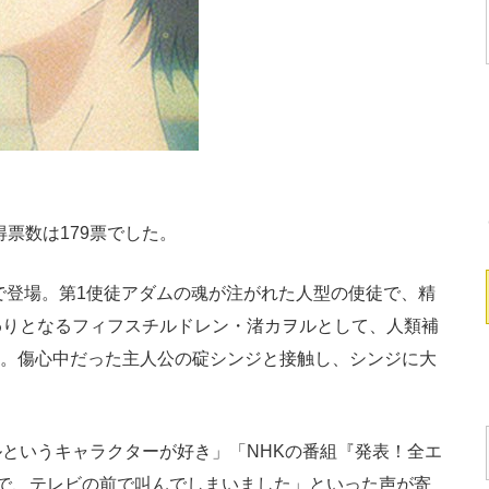
得票数は179票でした。
で登場。第1使徒アダムの魂が注がれた人型の使徒で、精
わりとなるフィフスチルドレン・渚カヲルとして、人類補
た。傷心中だった主人公の碇シンジと接触し、シンジに大
というキャラクターが好き」「NHKの番組『発表！全エ
で、テレビの前で叫んでしまいました」といった声が寄