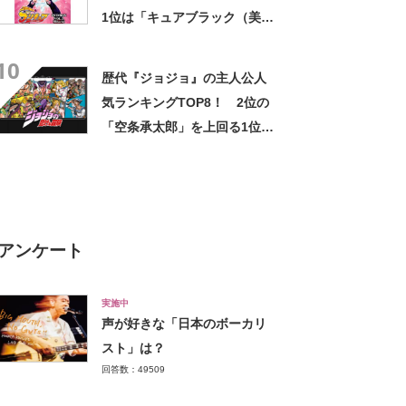
1位は「キュアブラック（美墨
なぎさ）」【2024年最新投票
10
結果】
歴代『ジョジョ』の主人公人
気ランキングTOP8！ 2位の
「空条承太郎」を上回る1位
は？
アンケート
実施中
声が好きな「日本のボーカリ
スト」は？
回答数：49509