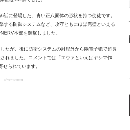
6話に登場した、青い正八面体の形状を持つ使徒です。
を迎撃する防御システムなど、攻守ともにほぼ完璧といえる
NERV本部を襲撃しました。
ましたが、後に防衛システムの射程外から陽電子砲で超長
墜されました。コメントでは「エヴァといえばヤシマ作
寄せられています。
advertisement