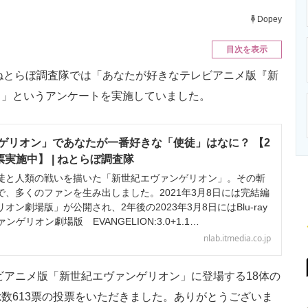
ニクス専門サイト
電子設計の基本と応用
エネルギーの専
Dopey
目次を表示
て、ねとらぼ調査隊では「あなたが好きなテレビアニメ版『新
？」というアンケートを実施していました。
ゲリオン」であなたが一番好きな「使徒」はなに？ 【2
票実施中】 | ねとらぼ調査隊
と人類の戦いを描いた「新世紀エヴァンゲリオン」。その斬
、多くのファンを生み出しました。2021年3月8日には完結編
ン劇場版」が公開され、2年後の2023年3月8日にはBlu-ray
ゲリオン劇場版 EVANGELION:3.0+1.1…
nlab.itmedia.co.jp
ビアニメ版「新世紀エヴァンゲリオン」に登場する18体の
数613票の投票をいただきました。ありがとうございま