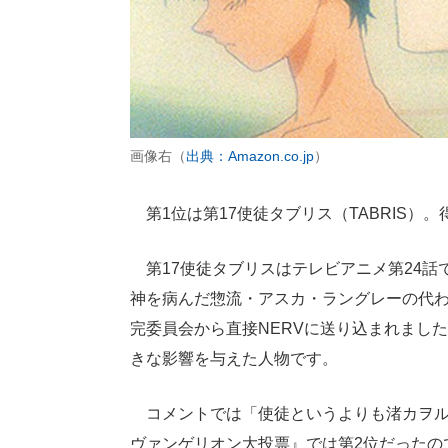
画像右（
出典：Amazon.co.jp
）
第1位は第17使徒タブリス（TABRIS）。
第17使徒タブリスはテレビアニメ第24話
神を病んだ惣流・アスカ・ラングレーの代
完委員会から直接NERVに送り込まれまし
きな影響を与えた人物です。
コメントでは「使徒というよりも渚カヲル
ヴァンゲリオン大投票』では第2位だったの