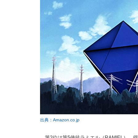
出典：Amazon.co.jp
第2位は第5使徒ラミエル（RAMIEL）。得