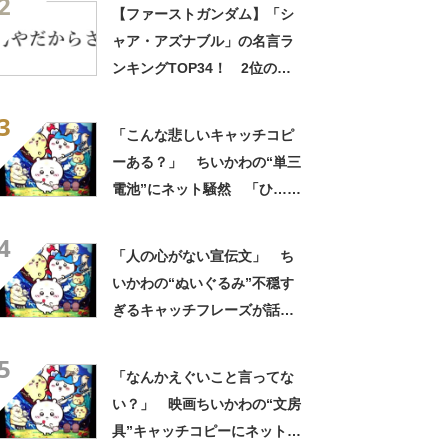
2
ッズで震える」「いやあああ
【ファーストガンダム】「シ
あああああああ」
ャア・アズナブル」の名言ラ
ンキングTOP34！ 2位の
「坊やだからさ」を上回る1位
3
は？
「こんな悲しいキャッチコピ
ーある？」 ちいかわの“単三
電池”にネット騒然 「ひ…人
の心ない……」「闇の深いグ
4
ッズで震える」「いやあああ
「人の心がない宣伝文」 ち
あああああああ」
いかわの“ぬいぐるみ”不穏す
ぎるキャッチフレーズが話
題 「なんかとんでもないこ
5
と言ってない！？」「もう包
「なんかえぐいこと言ってな
み隠さなくなってきたな」
い？」 映画ちいかわの“文房
具”キャッチコピーにネット騒