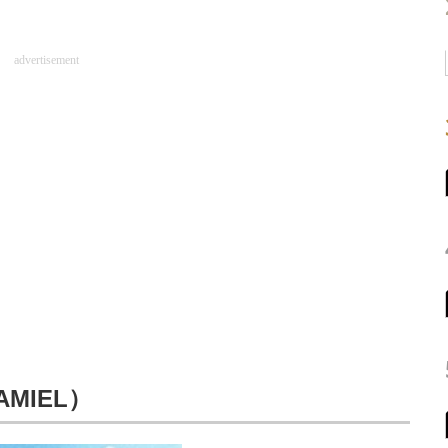
advertisement
MIEL）