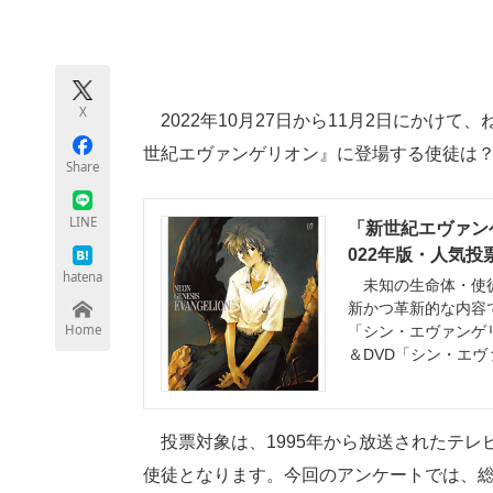
モノづくり技術者専門サイト
エレクトロ
X
2022年10月27日から11月2日にかけ
ちょっと気になるネットの話題
世紀エヴァンゲリオン』に登場する使徒は
Share
LINE
「新世紀エヴァン
022年版・人気投
hatena
未知の生命体・使徒
新かつ革新的な内容で
Home
「シン・エヴァンゲリオ
＆DVD「シン・エヴァン
投票対象は、1995年から放送されたテレ
使徒となります。今回のアンケートでは、総