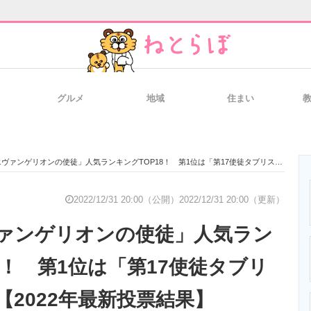
グルメ
地域
住まい
と未来を見通す
スマホと通信の最新トレンド
進化するPCとデ
ンゲリオンの使徒」人気ランキングTOP18！ 第1位は「第17使徒タブリス」に決定！【2022年最新投票結果】
のいまが分かる
企業ITのトレンドを詳説
経営リーダーの
2022/12/31 20:00（公開）
2022/12/31 20:00（更新）
ァンゲリオンの使徒」人気ラン
T製品の総合サイト
IT製品の技術・比較・事例
製造業のIT導入
8！ 第1位は「第17使徒タブリ
【2022年最新投票結果】