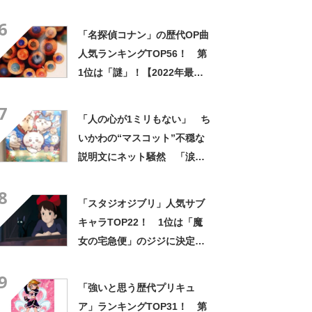
然 「どこに置いてきた
6
の？！心ッ！！」「怖い怖い
「名探偵コナン」の歴代OP曲
怖い怖い怖い怖い怖い」
人気ランキングTOP56！ 第
1位は「謎」！【2022年最新
投票結果】
7
「人の心が1ミリもない」 ち
いかわの“マスコット”不穏な
説明文にネット騒然 「涙し
か出ない」「HPが0になるわ
8
こんなん」「地獄か？」
「スタジオジブリ」人気サブ
キャラTOP22！ 1位は「魔
女の宅急便」のジジに決定！
【2021年最新調査結果】
9
「強いと思う歴代プリキュ
ア」ランキングTOP31！ 第