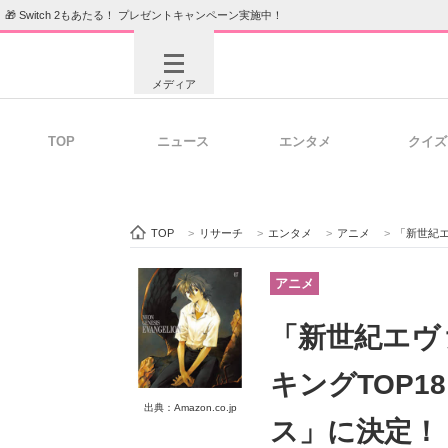
🎁 Switch 2もあたる！ プレゼントキャンペーン実施中！
メディア
TOP
ニュース
エンタメ
クイズ
注目記事を集めた総合ページ
ITの今
TOP
>
リサーチ
>
エンタメ
>
アニメ
>
「新世紀エヴァ
ビジネスと働き方のヒント
AI活用
アニメ
「新世紀エヴ
ITエンジニア向け専門サイト
企業向けI
キングTOP1
出典：Amazon.co.jp
ス」に決定！