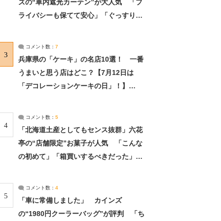
ズの“車内遮光カーテン”が大人気 「プ
ライバシーも保てて安心」「ぐっすり眠
れました」（2/2） | ライフ ねとらぼリ
サーチ：2ページ目
コメント数：
7
3
兵庫県の「ケーキ」の名店10選！ 一番
うまいと思う店はどこ？【7月12日は
「デコレーションケーキの日」！】
（2/4） | 兵庫県 ねとらぼリサーチ：2ペ
ージ目
コメント数：
5
4
「北海道土産としてもセンス抜群」六花
亭の“店舗限定”お菓子が人気 「こんな
の初めて」「箱買いするべきだった」
（1/2） | 北海道 ねとらぼリサーチ
コメント数：
4
5
「車に常備しました」 カインズ
の“1980円クーラーバッグ”が評判 「ち