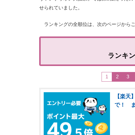
せられていました。
ランキングの全順位は、次のページからご
ランキ
1
2
3
【楽天】
で！ 