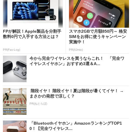
FPが解説！Apple製品を分割手
スマホ2GBで月額850円～ 格安
数料0円で入手する方法とは？
SIMをお得に使うキャンペーン
実施中！
PR(Fav-Log)
PR(IIJmio)
今から完全ワイヤレスを買うならこれ！ 「完全ワ
イヤレスイヤホン」おすすめ3選＆A...
階段イヤ！ 階段イヤ！夏は階段が暑くてイヤ！ →
まさかの発想で涼しく？
PR(ねとらぼ)
「Bluetoothイヤホン」AmazonランキングTOP1
0！【完全ワイヤレス...