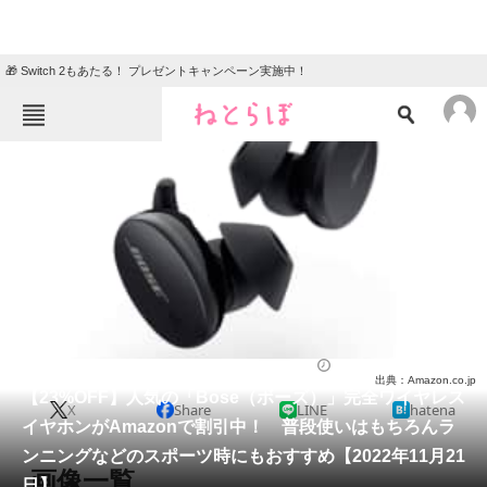
🎁 Switch 2もあたる！ プレゼントキャンペーン実施中！
ねとらぼメニュー
TOP
ニュース
エンタメ
クイズ
グルメ
地域
住まい
教育・育児
動物
リサーチ
家電・PC・カメラ
2022/11/21 19:20（公開）
出典：Amazon.co.jp
会員記事
【23%OFF】人気の「Bose（ボーズ）」完全ワイヤレス
X
Share
LINE
hatena
イヤホンがAmazonで割引中！ 普段使いはもちろんラ
メディア
ンニングなどのスポーツ時にもおすすめ【2022年11月21
画像一覧
日】
注目記事を集めた総合ページ