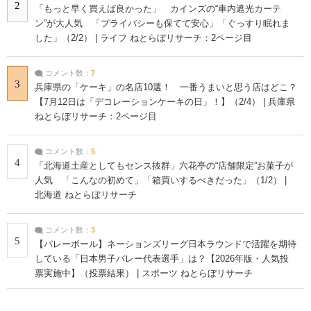
2
「もっと早く買えば良かった」 カインズの“車内遮光カーテ
ン”が大人気 「プライバシーも保てて安心」「ぐっすり眠れま
した」（2/2） | ライフ ねとらぼリサーチ：2ページ目
コメント数：
7
3
兵庫県の「ケーキ」の名店10選！ 一番うまいと思う店はどこ？
【7月12日は「デコレーションケーキの日」！】（2/4） | 兵庫県
ねとらぼリサーチ：2ページ目
コメント数：
5
4
「北海道土産としてもセンス抜群」六花亭の“店舗限定”お菓子が
人気 「こんなの初めて」「箱買いするべきだった」（1/2） |
北海道 ねとらぼリサーチ
コメント数：
3
5
【バレーボール】ネーションズリーグ日本ラウンドで活躍を期待
している「日本男子バレー代表選手」は？【2026年版・人気投
票実施中】（投票結果） | スポーツ ねとらぼリサーチ