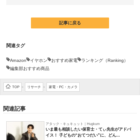
企業向けIT製品の総合サイト
IT製品の技術・比較・事例
記事に戻る
製造業のIT導入・活用を支援
関連タグ
モノづくり技術者専門サイト
Amazon
イヤホン
おすすめ家電
ランキング（Ranking）
エレクトロニクス専門サイト
編集部おすすめ商品
電子設計の基本と応用
TOP
リサーチ
家電・PC・カメラ
>
>
エネルギーの専門メディア
建設×テクノロジーの最前線
関連記事
ちょっと気になるネットの話題
アタック・キュキュット｜Hugkum
いま最も相談したい保育士・てぃ先生がアドバ
イス！ 子どもの“おてつだい”に、どん...