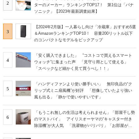
2
ターのメーカー」ランキングTOP17！ 第1位は「パナ
ソニック」【2023年最新調査結果】
【2024年2月版】一人暮らし向け「冷蔵庫」おすすめ5選
3
＆AmazonランキングTOP10！ 容量200リットル以下
のコンパクトなモデルをピックアップ
「安く購入できました」 ”コストコで買えるスマート
4
ウォッチ”に集まった声 「見守り用として使える」
「スペックなど細かく見て買うべし！！」
「ハンディファンより使い勝手いい」 無印良品の“ク
5
リップ式ミニ扇風機”が好評 「想像していたより強い
風も出る」「静かで使いやすいです」
「もうこれ無しの生活は考えられません」「部屋干し勢
6
のマストバイ」 アイリスオーヤマの“キャスター付き
除湿機”が大人気 「洗濯物がパリパリ」「お部屋が快
適になりました」