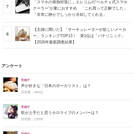
「スマホの発熱対策に」エレコムの“ペルチェ式スマホ
7
クーラー”が夏におすすめ 「これ買って正解でした」
「非常に静かでしっかり冷却してくれる」
【主婦に聞いた】「サーキュレーターが欲しいメーカ
8
ー」ランキングTOP13！ 第1位は「パナソニック」
【2026年最新調査結果】
アンケート
実施中
声が好きな「日本のボーカリスト」は？
回答数：49422
実施中
歌が上手だと思うホロライブのメンバーは？
回答数：23836
実施中