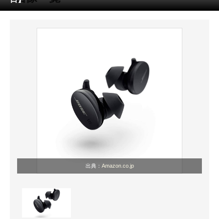
ITの今と未来を見通す
スマホと通信の最新トレンド
進化するPCとデバイスの未来
好きが集まる 比べて選べる
ビジネスと働き方のヒント
AI活用のいまが分かる
企業ITのトレンドを詳説
出典：
Amazon.co.jp
経営リーダーのコミュニティ
マーケ×ITの今がよく分かる
ITエンジニア向け専門サイト