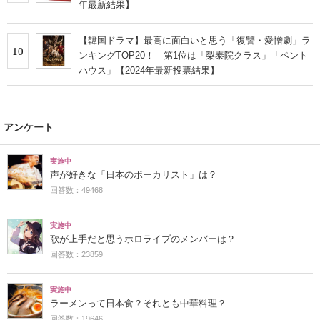
年最新結果】
【韓国ドラマ】最高に面白いと思う「復讐・愛憎劇」ラ
10
ンキングTOP20！ 第1位は「梨泰院クラス」「ペント
ハウス」【2024年最新投票結果】
アンケート
実施中
声が好きな「日本のボーカリスト」は？
回答数：49468
実施中
歌が上手だと思うホロライブのメンバーは？
回答数：23859
実施中
ラーメンって日本食？それとも中華料理？
回答数：19646