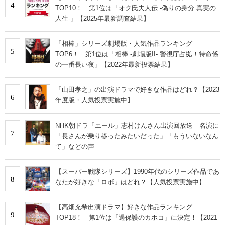
4
TOP10！ 第1位は「オク氏夫人伝 -偽りの身分 真実の
人生-」【2025年最新調査結果】
「相棒」シリーズ劇場版・人気作品ランキング
5
TOP6！ 第1位は「相棒 -劇場版II- 警視庁占拠！特命係
の一番長い夜」【2022年最新投票結果】
「山田孝之」の出演ドラマで好きな作品はどれ？【2023
6
年度版・人気投票実施中】
NHK朝ドラ「エール」志村けんさん出演回放送 名演に
7
「長さんが乗り移ったみたいだった」「もういないなん
て」などの声
【スーパー戦隊シリーズ】1990年代のシリーズ作品であ
8
なたが好きな「ロボ」はどれ？【人気投票実施中】
【高畑充希出演ドラマ】好きな作品ランキング
9
TOP18！ 第1位は「過保護のカホコ」に決定！【2021