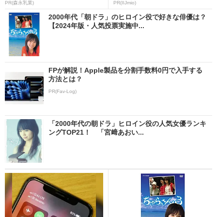
PR(森永乳業)
PR(IIJmio)
2000年代「朝ドラ」のヒロイン役で好きな俳優は？
【2024年版・人気投票実施中...
FPが解説！Apple製品を分割手数料0円で入手する
方法とは？
PR(Fav-Log)
「2000年代の朝ドラ」ヒロイン役の人気女優ランキ
ングTOP21！ 「宮﨑あおい...