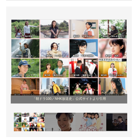
ITの今と未来を見通す
スマホと通信の最新トレンド
進化するPCとデバイスの未来
好きが集まる 比べて選べる
ビジネスと働き方のヒント
AI活用のいまが分かる
企業ITのトレンドを詳説
「朝ドラ100／NHK放送史」公式サイトより引用
経営リーダーのコミュニティ
マーケ×ITの今がよく分かる
ITエンジニア向け専門サイト