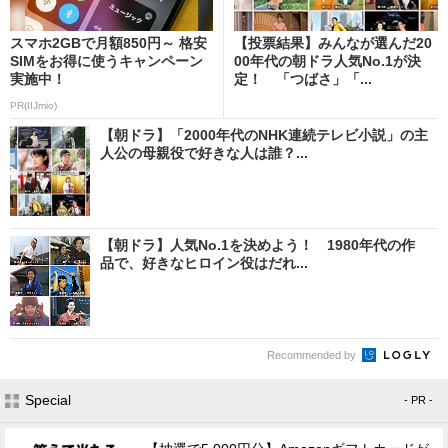
スマホ2GBで月額850円～ 格安
【投票結果】みんなが選んだ20
SIMをお得に使うキャンペーン
00年代の朝ドラ人気No.1が決
実施中！
定！ 「つばさ」「...
PR(IIJmio)
【朝ドラ】「2000年代のNHK連続テレビ小説」の主
人公の母親役で好きな人は誰？...
【朝ドラ】人気No.1を決めよう！ 1980年代の作
品で、好きなヒロイン役はだれ...
Recommended by
Special
- PR -