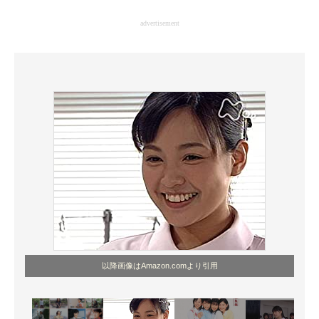
企業向けIT製品の総合サイト
advertisement
IT製品の技術・比較・事例
製造業のIT導入・活用を支援
モノづくり技術者専門サイト
エレクトロニクス専門サイト
電子設計の基本と応用
エネルギーの専門メディア
建設×テクノロジーの最前線
ちょっと気になるネットの話題
以降画像はAmazon.comより引用