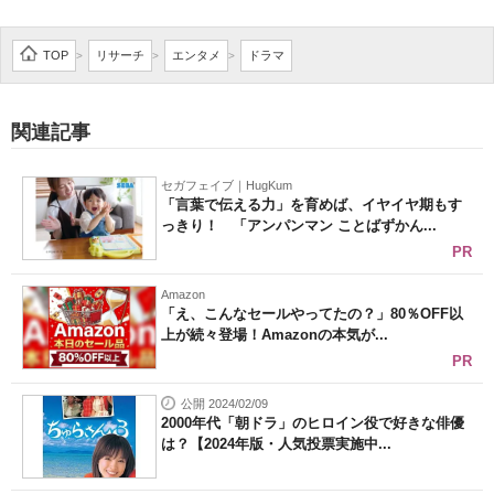
TOP
リサーチ
エンタメ
ドラマ
>
>
>
関連記事
セガフェイブ｜HugKum
「言葉で伝える力」を育めば、イヤイヤ期もす
っきり！ 「アンパンマン ことばずかん...
PR
Amazon
「え、こんなセールやってたの？」80％OFF以
上が続々登場！Amazonの本気が...
PR
公開 2024/02/09
2000年代「朝ドラ」のヒロイン役で好きな俳優
は？【2024年版・人気投票実施中...