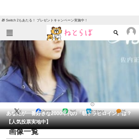
🎁 Switch 2もあたる！ プレゼントキャンペーン実施中！
ねとらぼメニュー
TOP
ニュース
エンタメ
クイズ
グルメ
地域
住まい
教育・育児
動物
リサーチ
ドラマ
2021/02/11 12:10（公開）
X
Share
LINE
hatena
25
会員記事
あなたが一番好きな2000年代の「朝ドラヒロイン」は？
【人気投票実地中】
メディア
画像一覧
注目記事を集めた総合ページ