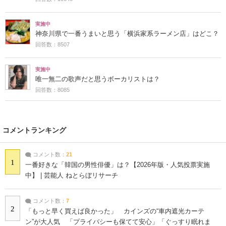
実施中
神奈川県で一番うまいと思う「横浜家系ラーメン店」はどこ？
回答数：8507
実施中
唯一無二の歌声だと思うボーカリストは？
回答数：8085
コメントランキング
コメント数：
21
1
一番好きな「韓国の男性俳優」は？【2026年版・人気投票実施
中】 | 芸能人 ねとらぼリサーチ
コメント数：
7
2
「もっと早く買えば良かった」 カインズの“車内遮光カーテ
ン”が大人気 「プライバシーも保てて安心」「ぐっすり眠れま