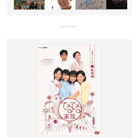
advertisement