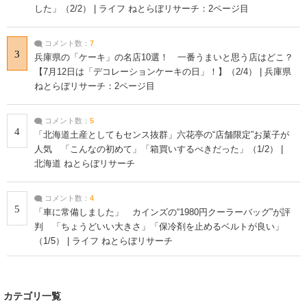
した」（2/2） | ライフ ねとらぼリサーチ：2ページ目
コメント数：
7
3
兵庫県の「ケーキ」の名店10選！ 一番うまいと思う店はどこ？
【7月12日は「デコレーションケーキの日」！】（2/4） | 兵庫県
ねとらぼリサーチ：2ページ目
コメント数：
5
4
「北海道土産としてもセンス抜群」六花亭の“店舗限定”お菓子が
人気 「こんなの初めて」「箱買いするべきだった」（1/2） |
北海道 ねとらぼリサーチ
コメント数：
4
5
「車に常備しました」 カインズの“1980円クーラーバッグ”が評
判 「ちょうどいい大きさ」「保冷剤を止めるベルトが良い」
（1/5） | ライフ ねとらぼリサーチ
カテゴリ一覧