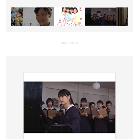
advertisement