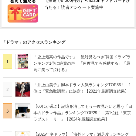
【抽選で5,000円分】Amazonギフトカードが
当たる！読者アンケート実施中
「ドラマ」のアクセスランキング
「史上最高の作品です」 絶対見るべき“韓国ドラマ”ラ
1
ンキング1位に絶賛の声 「何度見ても感動する」「最
高に笑って泣ける」
「井上由美子」脚本ドラマ人気ランキングTOP36！ 1
2
位は「緊急取調室」に決定！【2021年最新調査結果】
【60代が選ぶ】記憶を消してもう一度見たいと思う「日
3
本のドラマ作品」ランキングTOP29！ 第1位は「東京
ラブストーリー」【2024年最新調査結果】
【2025年冬ドラマ】「海外ドラマ」満足度ランキング