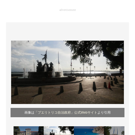
企業向けIT製品の総合サイト
advertisement
IT製品の技術・比較・事例
製造業のIT導入・活用を支援
モノづくり技術者専門サイト
エレクトロニクス専門サイト
電子設計の基本と応用
エネルギーの専門メディア
建設×テクノロジーの最前線
ちょっと気になるネットの話題
画像は
「プエリトリコ自治政府」公式Webサイト
より引用