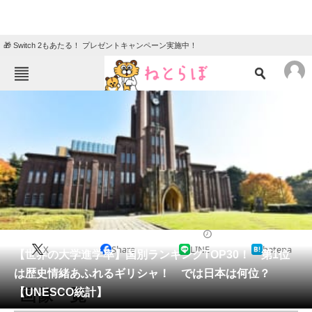
🎁 Switch 2もあたる！ プレゼントキャンペーン実施中！
ねとらぼメニュー
TOP
ニュース
エンタメ
クイズ
グルメ
地域
住まい
教育・育児
動物
リサーチ
国際
2021/04/22 19:05（公開）
X
Share
LINE
hatena
会員記事
【世界の大学進学率】国別ランキングTOP30！ 第1位
は歴史情緒あふれるギリシャ！ では日本は何位？
メディア
画像一覧
【UNESCO統計】
注目記事を集めた総合ページ