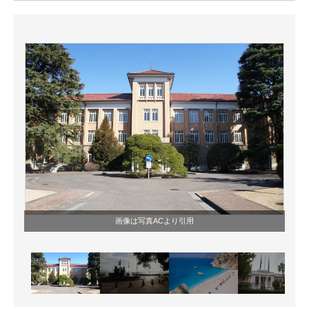
ITの今と未来を見通す
スマホと通信の最新トレンド
進化するPCとデバイスの未来
好きが集まる 比べて選べる
ビジネスと働き方のヒント
AI活用のいまが分かる
企業ITのトレンドを詳説
画像は
写真AC
より引用
経営リーダーのコミュニティ
マーケ×ITの今がよく分かる
ITエンジニア向け専門サイト