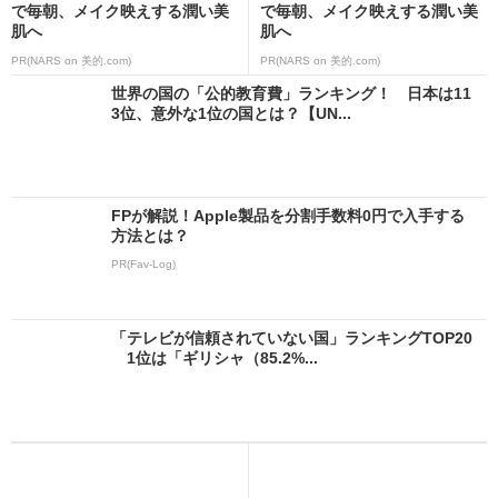
で毎朝、メイク映えする潤い美
で毎朝、メイク映えする潤い美
肌へ
肌へ
PR(NARS on 美的.com)
PR(NARS on 美的.com)
世界の国の「公的教育費」ランキング！ 日本は11
3位、意外な1位の国とは？【UN...
FPが解説！Apple製品を分割手数料0円で入手する
方法とは？
PR(Fav-Log)
「テレビが信頼されていない国」ランキングTOP20
1位は「ギリシャ（85.2%...