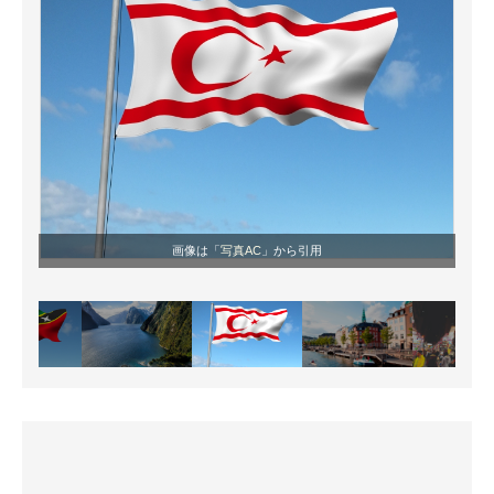
画像は「
写真AC
」から引用