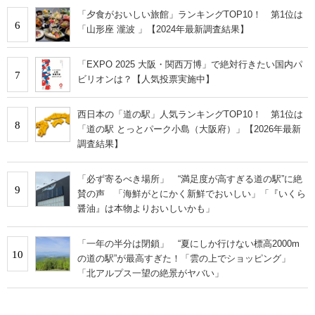
「夕食がおいしい旅館」ランキングTOP10！ 第1位は
6
「山形座 瀧波 」【2024年最新調査結果】
「EXPO 2025 大阪・関西万博」で絶対行きたい国内パ
7
ビリオンは？【人気投票実施中】
西日本の「道の駅」人気ランキングTOP10！ 第1位は
8
「道の駅 とっとパーク小島（大阪府）」【2026年最新
調査結果】
「必ず寄るべき場所」 “満足度が高すぎる道の駅”に絶
9
賛の声 「海鮮がとにかく新鮮でおいしい」「『いくら
醤油』は本物よりおいしいかも」
「一年の半分は閉鎖」 “夏にしか行けない標高2000m
10
の道の駅”が最高すぎた！「雲の上でショッピング」
「北アルプス一望の絶景がヤバい」