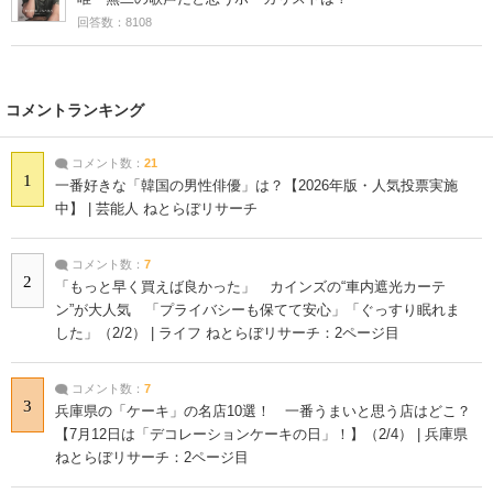
回答数：8108
コメントランキング
コメント数：
21
1
一番好きな「韓国の男性俳優」は？【2026年版・人気投票実施
中】 | 芸能人 ねとらぼリサーチ
コメント数：
7
2
「もっと早く買えば良かった」 カインズの“車内遮光カーテ
ン”が大人気 「プライバシーも保てて安心」「ぐっすり眠れま
した」（2/2） | ライフ ねとらぼリサーチ：2ページ目
コメント数：
7
3
兵庫県の「ケーキ」の名店10選！ 一番うまいと思う店はどこ？
【7月12日は「デコレーションケーキの日」！】（2/4） | 兵庫県
ねとらぼリサーチ：2ページ目