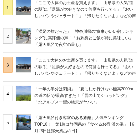
「ここで大体のお土産を買えます」 山形県の人気“道
1
の駅”に「足湯が大好きなので何度も行ってる」「おい
しいパンやジェラート！」「帰りたくないよ」などの声
「満足の旅だった」 神奈川県の“食事がいい宿ランキ
2
ング”に高評価の声！「お刺身とご飯が特に美味しい」
「露天風呂で夜空の星も」
「ここで大体のお土産を買えます」 山形県の人気“道
3
の駅”に「足湯が大好きなので何度も行ってる」「おい
しいパンやジェラート！」「帰りたくないよ」などの声
「一年の半分は閉鎖」 “夏にしか行けない標高2000m
4
の道の駅”が最高すぎた！「雲の上でショッピング」
「北アルプス一望の絶景がヤバい」
「露天風呂付き客室のある旅館」人気ランキング
5
TOP10！ 第1位は静岡県の「食べるお宿 浜の湯」【6
月26日は露天風呂の日】