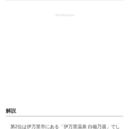
企業向けIT製品の総合サイト
advertisement
IT製品の技術・比較・事例
製造業のIT導入・活用を支援
モノづくり技術者専門サイト
エレクトロニクス専門サイト
電子設計の基本と応用
エネルギーの専門メディア
建設×テクノロジーの最前線
ちょっと気になるネットの話題
解説
第2位は伊万里市にある「伊万里温泉 白磁乃湯」でし