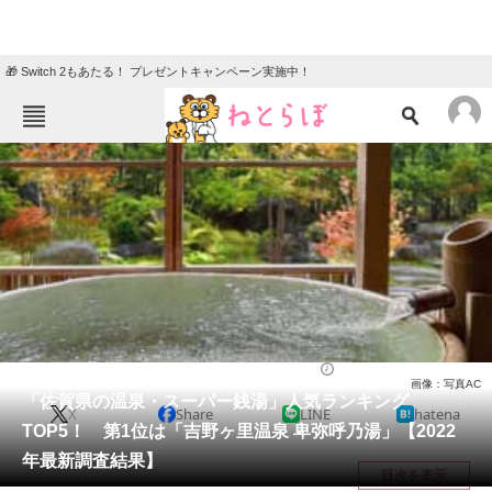
🎁 Switch 2もあたる！ プレゼントキャンペーン実施中！
ねとらぼメニュー
TOP
ニュース
エンタメ
クイズ
グルメ
地域
住まい
教育・育児
動物
リサーチ
人気スポット
2022/12/22 20:55（公開）
画像：写真AC
会員記事
「佐賀県の温泉・スーパー銭湯」人気ランキング
X
Share
LINE
hatena
TOP5！ 第1位は「吉野ヶ里温泉 卑弥呼乃湯」【2022
メディア
年最新調査結果】
目次を表示
注目記事を集めた総合ページ