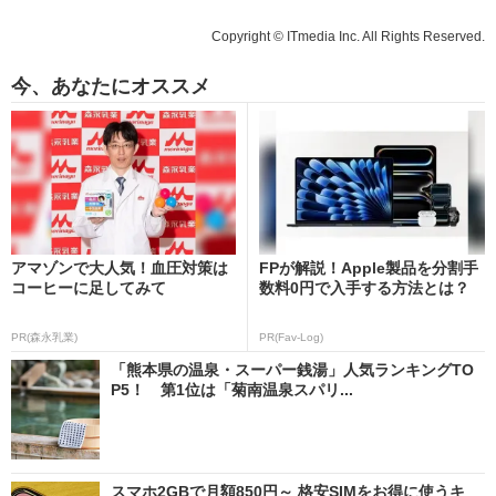
Copyright © ITmedia Inc. All Rights Reserved.
今、あなたにオススメ
アマゾンで大人気！血圧対策は
FPが解説！Apple製品を分割手
コーヒーに足してみて
数料0円で入手する方法とは？
PR(森永乳業)
PR(Fav-Log)
「熊本県の温泉・スーパー銭湯」人気ランキングTO
P5！ 第1位は「菊南温泉スパリ...
スマホ2GBで月額850円～ 格安SIMをお得に使うキ