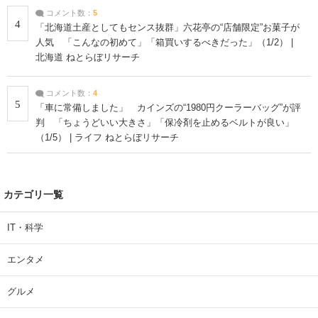
コメント数：
5
4
「北海道土産としてもセンス抜群」六花亭の“店舗限定”お菓子が
人気 「こんなの初めて」「箱買いするべきだった」（1/2） |
北海道 ねとらぼリサーチ
コメント数：
4
5
「車に常備しました」 カインズの“1980円クーラーバッグ”が評
判 「ちょうどいい大きさ」「保冷剤を止めるベルトが良い」
（1/5） | ライフ ねとらぼリサーチ
カテゴリ一覧
IT・科学
エンタメ
グルメ