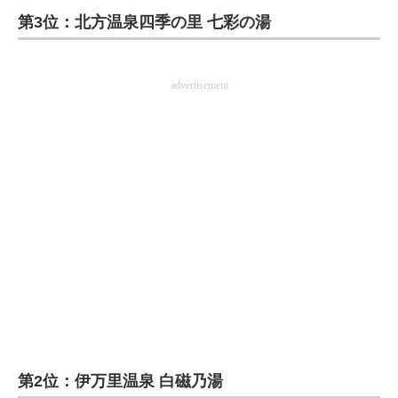
第3位：北方温泉四季の里 七彩の湯
ITの今と未来を見通す
スマホと通信の最新トレンド
advertisement
進化するPCとデバイスの未来
好きが集まる 比べて選べる
ビジネスと働き方のヒント
AI活用のいまが分かる
企業ITのトレンドを詳説
経営リーダーのコミュニティ
マーケ×ITの今がよく分かる
第2位：伊万里温泉 白磁乃湯
ITエンジニア向け専門サイト