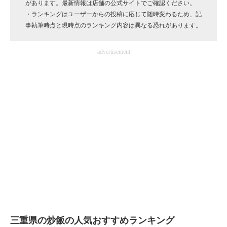
があります。最新情報は店舗の公式サイトでご確認ください。
企業向けIT製品の総合サイト
・ランキングはユーザーからの投稿に応じて随時変わるため、記
事執筆時点と現時点のランキング内容は異なる恐れがあります。
IT製品の技術・比較・事例
advertisement
製造業のIT導入・活用を支援
モノづくり技術者専門サイト
エレクトロニクス専門サイト
電子設計の基本と応用
エネルギーの専門メディア
建設×テクノロジーの最前線
ちょっと気になるネットの話題
三重県の炒飯の人気おすすめランキング