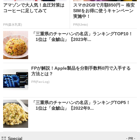
アマゾンで大人気！血圧対策は
スマホ2GBで月額850円～ 格安
コーヒーに足してみて
SIMをお得に使うキャンペーン
実施中！
PR(森永乳業)
PR(IIJmio)
「三重県のチャーハンの名店」ランキングTOP10！
1位は「金鯱山」【2023年...
FPが解説！Apple製品を分割手数料0円で入手する
方法とは？
PR(Fav-Log)
「三重県のチャーハンの名店」ランキングTOP5！
1位は「金鯱山」【2022年9...
Special
- PR -