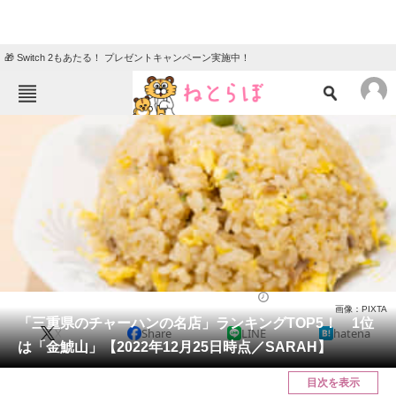
🎁 Switch 2もあたる！ プレゼントキャンペーン実施中！
ねとらぼメニュー
TOP
ニュース
エンタメ
クイズ
グルメ
地域
住まい
教育・育児
動物
リサーチ
グルメ
2023/01/07 16:30（公開）
画像：PIXTA
会員記事
「三重県のチャーハンの名店」ランキングTOP5！ 1位
X
Share
LINE
hatena
は「金鯱山」【2022年12月25日時点／SARAH】
メディア
目次を表示
注目記事を集めた総合ページ