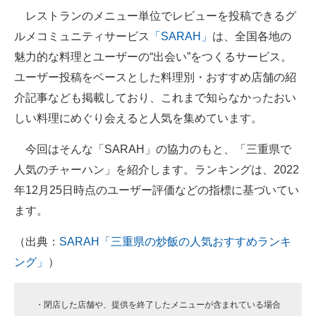
レストランのメニュー単位でレビューを投稿できるグ
ITの今と未来を見通す
ルメコミュニティサービス
「SARAH」
は、全国各地の
魅力的な料理とユーザーの“出会い”をつくるサービス。
スマホと通信の最新トレンド
ユーザー投稿をベースとした料理別・おすすめ店舗の紹
進化するPCとデバイスの未来
介記事なども掲載しており、これまで知らなかったおい
しい料理にめぐり会えると人気を集めています。
好きが集まる 比べて選べる
今回はそんな「SARAH」の協力のもと、「三重県で
ビジネスと働き方のヒント
人気のチャーハン」を紹介します。ランキングは、2022
AI活用のいまが分かる
年12月25日時点のユーザー評価などの指標に基づいてい
ます。
企業ITのトレンドを詳説
（出典：
SARAH「三重県の炒飯の人気おすすめランキ
経営リーダーのコミュニティ
ング」
）
マーケ×ITの今がよく分かる
ITエンジニア向け専門サイト
・閉店した店舗や、提供を終了したメニューが含まれている場合