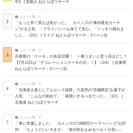
中】 | 芸能人 ねとらぼリサーチ
コメント数：
7
2
「もっと早く買えば良かった」 カインズの“車内遮光カーテ
ン”が大人気 「プライバシーも保てて安心」「ぐっすり眠れま
した」（2/2） | ライフ ねとらぼリサーチ：2ページ目
コメント数：
7
3
兵庫県の「ケーキ」の名店10選！ 一番うまいと思う店はどこ？
【7月12日は「デコレーションケーキの日」！】（2/4） | 兵庫県
ねとらぼリサーチ：2ページ目
コメント数：
5
4
「北海道土産としてもセンス抜群」六花亭の“店舗限定”お菓子が
人気 「こんなの初めて」「箱買いするべきだった」（1/2） |
北海道 ねとらぼリサーチ
コメント数：
4
5
「車に常備しました」 カインズの“1980円クーラーバッグ”が評
判 「ちょうどいい大きさ」「保冷剤を止めるベルトが良い」