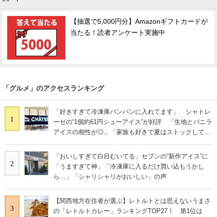
【抽選で5,000円分】Amazonギフトカードが
当たる！読者アンケート実施中
「グルメ」のアクセスランキング
「好きすぎて冷凍庫パンパンに入れてます」 シャトレ
1
ーゼの“1個約61円シューアイス”が好評 「生地とバニラ
アイスの相性が◎」「家族も好きで夏はストックして
る」
「おいしすぎて白目むいてる」セブンの“新作アイス”に
2
「うますぎて神」「冷凍庫に入るだけ買い込もうかし
ら…」「シャリシャリがおいしい」の声
【関西地方在住者が選ぶ】レトルトとは思えないうまさ
3
の「レトルトカレー」ランキングTOP27！ 第1位は