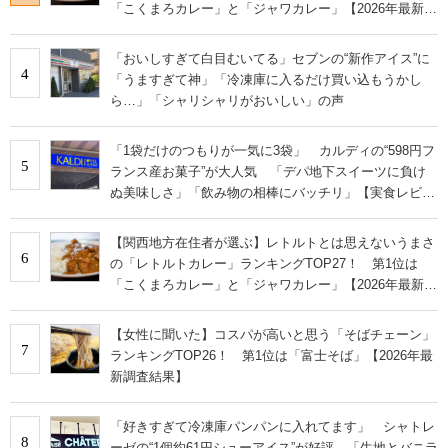
「こくまろカレー」と「ジャワカレー」【2026年最新調
査結果】
「おいしすぎて白目むいてる」セブンの“新作アイス”に
4
「うますぎて神」「冷凍庫に入るだけ買い込もうかし
ら…」「シャリシャリがおいしい」の声
「1袋だけのつもりが一気に3袋」 カルディの“598円フ
5
ランス産お菓子”が大人気 「デパ地下スイーツに負け
ぬ美味しさ」「飲み物の相棒にバッチリ」【実食レビュ
ー】
【関西地方在住者が選ぶ】レトルトとは思えないうまさ
6
の「レトルトカレー」ランキングTOP27！ 第1位は
「こくまろカレー」と「ジャワカレー」【2026年最新調
査結果】
【女性に聞いた】コスパが高いと思う「そばチェーン」
7
ランキングTOP26！ 第1位は「富士そば」【2026年最
新調査結果】
「好きすぎて冷凍庫パンパンに入れてます」 シャトレ
8
ーゼの“1個約61円シューアイス”が好評 「生地とバニラ