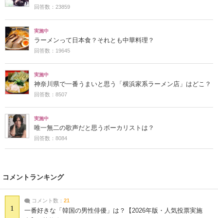
回答数：23859
実施中
ラーメンって日本食？それとも中華料理？
回答数：19645
実施中
神奈川県で一番うまいと思う「横浜家系ラーメン店」はどこ？
回答数：8507
実施中
唯一無二の歌声だと思うボーカリストは？
回答数：8084
コメントランキング
コメント数：
21
1
一番好きな「韓国の男性俳優」は？【2026年版・人気投票実施