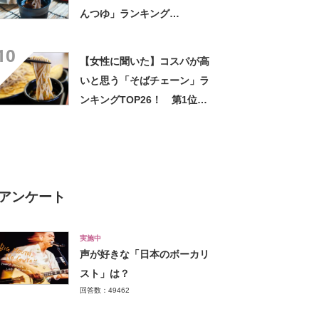
んつゆ」ランキング
TOP27！ 第1位は「めんつ
10
ゆ（ヤマキ）」【2026年最新
【女性に聞いた】コスパが高
調査結果】
いと思う「そばチェーン」ラ
ンキングTOP26！ 第1位は
「富士そば」【2026年最新調
査結果】
アンケート
実施中
声が好きな「日本のボーカリ
スト」は？
回答数：49462