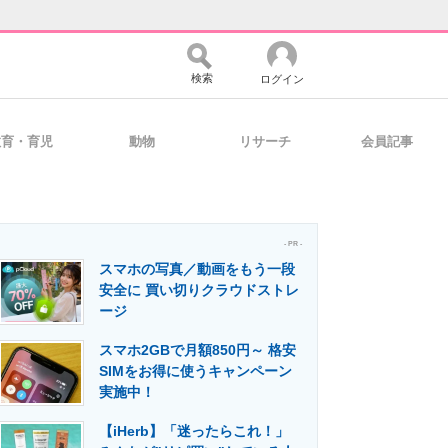
検索
ログイン
教育・育児
動物
リサーチ
会員記事
バイスの未来
好きが集まる 比べて選べる
- PR -
スマホの写真／動画をもう一段
コミュニティ
マーケ×ITの今がよく分かる
安全に 買い切りクラウドストレ
ージ
スマホ2GBで月額850円～ 格安
・活用を支援
SIMをお得に使うキャンペーン
実施中！
【iHerb】「迷ったらこれ！」