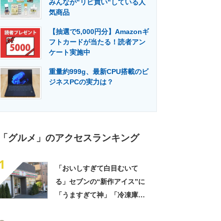
みんなが"リピ買い"している人
門メディア
建設×テクノロジーの最前線
気商品
【抽選で5,000円分】Amazonギ
フトカードが当たる！読者アン
ケート実施中
重量約999g、最新CPU搭載のビ
ジネスPCの実力は？
「グルメ」のアクセスランキング
1
「おいしすぎて白目むいて
る」セブンの“新作アイス”に
「うますぎて神」「冷凍庫に
入るだけ買い込もうかし