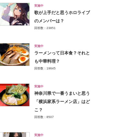
実施中
歌が上手だと思うホロライブ
のメンバーは？
回答数：23851
実施中
ラーメンって日本食？それと
も中華料理？
回答数：19645
実施中
神奈川県で一番うまいと思う
「横浜家系ラーメン店」はど
こ？
回答数：8507
実施中