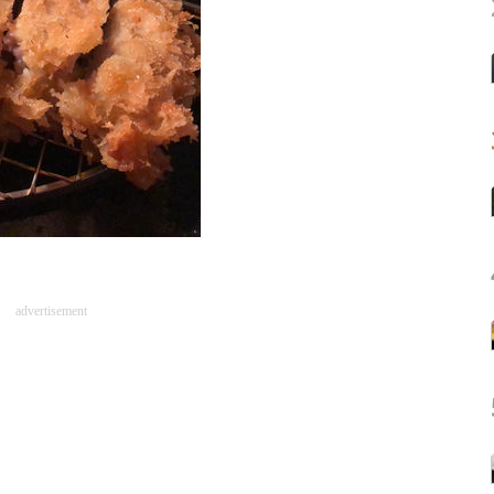
advertisement