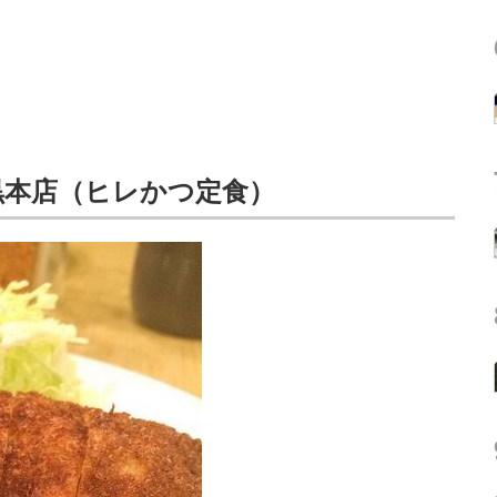
黒本店（ヒレかつ定食）