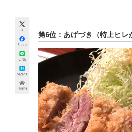
モノづくり技術者専門サイト
エレクトロ
X
ちょっと気になるネットの話題
第6位：あげづき（特上ヒレ
Share
LINE
hatena
Home