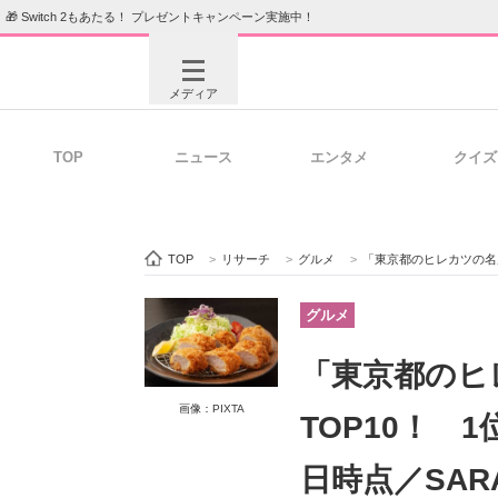
🎁 Switch 2もあたる！ プレゼントキャンペーン実施中！
メディア
TOP
ニュース
エンタメ
クイズ
注目記事を集めた総合ページ
ITの今
TOP
>
リサーチ
>
グルメ
>
「東京都のヒレカツの名店
ビジネスと働き方のヒント
AI活用
グルメ
「東京都のヒ
ITエンジニア向け専門サイト
企業向けI
画像：PIXTA
TOP10！ 1
日時点／SAR