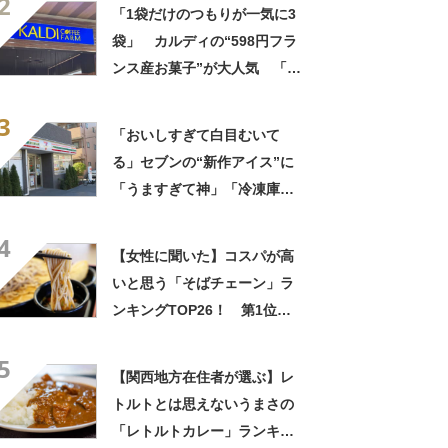
2
ら…」「シャリシャリがおい
「1袋だけのつもりが一気に3
しい」の声
袋」 カルディの“598円フラ
ンス産お菓子”が大人気 「デ
パ地下スイーツに負けぬ美味
3
しさ」「飲み物の相棒にバッ
「おいしすぎて白目むいて
チリ」【実食レビュー】
る」セブンの“新作アイス”に
「うますぎて神」「冷凍庫に
入るだけ買い込もうかし
4
ら…」「シャリシャリがおい
【女性に聞いた】コスパが高
しい」の声
いと思う「そばチェーン」ラ
ンキングTOP26！ 第1位は
「富士そば」【2026年最新調
5
査結果】
【関西地方在住者が選ぶ】レ
トルトとは思えないうまさの
「レトルトカレー」ランキン