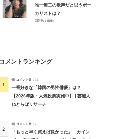
唯一無二の歌声だと思うボー
カリストは？
回答数：8084
コメントランキング
コメント数：
21
1
一番好きな「韓国の男性俳優」は？
【2026年版・人気投票実施中】 | 芸能人
ねとらぼリサーチ
コメント数：
7
2
「もっと早く買えば良かった」 カイン