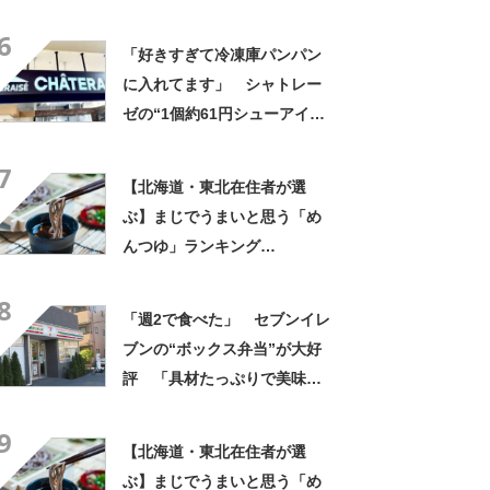
グTOP27！ 第1位は「こく
6
まろカレー」と「ジャワカレ
「好きすぎて冷凍庫パンパン
ー」【2026年最新調査結果】
に入れてます」 シャトレー
ゼの“1個約61円シューアイ
ス”が好評 「生地とバニラア
7
イスの相性が◎」「家族も好
【北海道・東北在住者が選
きで夏はストックしてる」
ぶ】まじでうまいと思う「め
んつゆ」ランキング
TOP27！ 第1位は「めんつ
8
ゆ（ヤマキ）」【2026年最新
「週2で食べた」 セブンイレ
調査結果】
ブンの“ボックス弁当”が大好
評 「具材たっぷりで美味し
い」「買う以外の選択肢な
9
い」
【北海道・東北在住者が選
ぶ】まじでうまいと思う「め