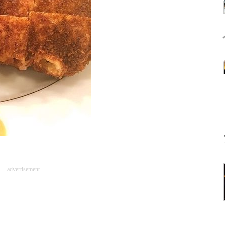
advertisement