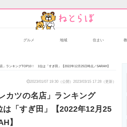
グルメ
地域
住まい
と未来を見通す
スマホと通信の最新トレンド
進化するPCとデ
」ランキングTOP10！ 1位は「すぎ田」【2022年12月25日時点／SARAH】
のいまが分かる
企業ITのトレンドを詳説
経営リーダーの
2023/01/07 19:30（公開）
2023/03/15 17:28（更新）
レカツの名店」ランキング
T製品の総合サイト
IT製品の技術・比較・事例
製造業のIT導入
位は「すぎ田」【2022年12月25
AH】