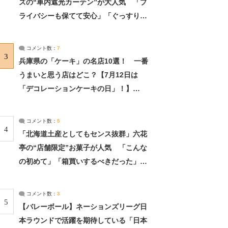
ズの“車内遮光カーテン”が大人気 「プ
ライバシーも保てて安心」「ぐっすり眠
れました」（2/2） | ライフ ねとらぼリ
サーチ：2ページ目
コメント数：
7
3
兵庫県の「ケーキ」の名店10選！ 一番
うまいと思う店はどこ？【7月12日は
「デコレーションケーキの日」！】
（2/4） | 兵庫県 ねとらぼリサーチ：2ペ
ージ目
コメント数：
5
4
「北海道土産としてもセンス抜群」六花
亭の“店舗限定”お菓子が人気 「こんな
の初めて」「箱買いするべきだった」
（1/2） | 北海道 ねとらぼリサーチ
コメント数：
3
5
【バレーボール】ネーションズリーグ日
本ラウンドで活躍を期待している「日本