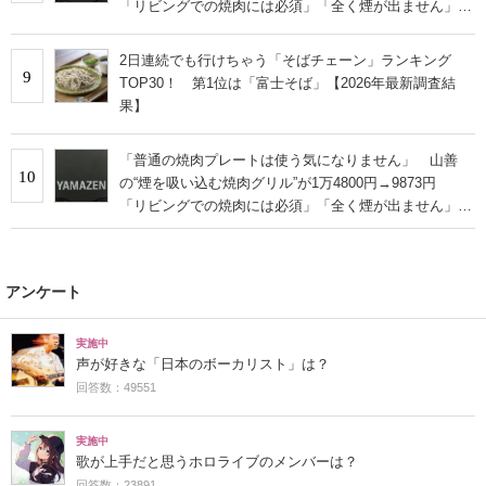
「リビングでの焼肉には必須」「全く煙が出ません」と
絶賛
2日連続でも行けちゃう「そばチェーン」ランキング
9
TOP30！ 第1位は「富士そば」【2026年最新調査結
果】
「普通の焼肉プレートは使う気になりません」 山善
10
の“煙を吸い込む焼肉グリル”が1万4800円→9873円
「リビングでの焼肉には必須」「全く煙が出ません」と
絶賛
アンケート
実施中
声が好きな「日本のボーカリスト」は？
回答数：49551
実施中
歌が上手だと思うホロライブのメンバーは？
回答数：23891