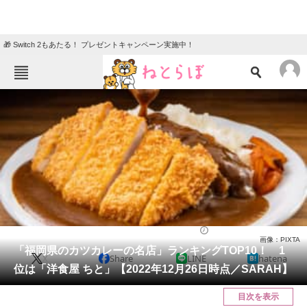
🎁 Switch 2もあたる！ プレゼントキャンペーン実施中！
ねとらぼメニュー
TOP
ニュース
エンタメ
クイズ
グルメ
地域
住まい
教育・育児
動物
リサーチ
グルメ
2023/01/07 20:00（公開）
画像：PIXTA
会員記事
「福岡県のカツカレーの名店」ランキングTOP10！ 1
X
Share
LINE
hatena
位は「洋食屋 ちと」【2022年12月26日時点／SARAH】
メディア
目次を表示
注目記事を集めた総合ページ