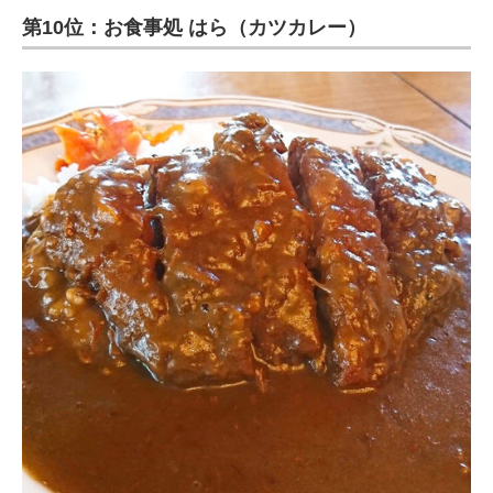
第10位：お食事処 はら（カツカレー）
ITの今と未来を見通す
スマホと通信の最新トレンド
進化するPCとデバイスの未来
好きが集まる 比べて選べる
ビジネスと働き方のヒント
AI活用のいまが分かる
企業ITのトレンドを詳説
経営リーダーのコミュニティ
マーケ×ITの今がよく分かる
ITエンジニア向け専門サイト