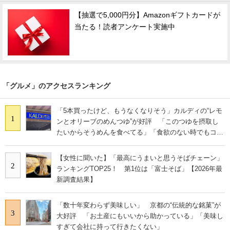
【抽選で5,000円分】Amazonギフトカードが
当たる！読者アンケート実施中
「グルメ」のアクセスランキング
「5本買ったけど、もうなくなりそう」カルディの“レモ
1
ンとオリーブのめんつゆ”が好評 「このつゆを摂取し
たいからそうめんを食べてる」「食欲のない時でもコレ
で食べられる」
【女性に聞いた】「最高にうまいと思うそばチェーン」
2
ランキングTOP25！ 第1位は「富士そば」【2026年最
新調査結果】
「数十年変わらず美味しい」 京都の“伝統的な銘菓”が
3
大好評 「お土産にもいいから助かっている」「美味し
すぎて会社に持って行きたくない」