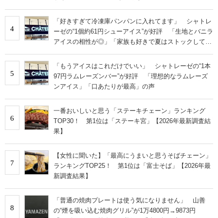
「好きすぎて冷凍庫パンパンに入れてます」 シャトレ
4
ーゼの“1個約61円シューアイス”が好評 「生地とバニラ
アイスの相性が◎」「家族も好きで夏はストックして
る」
「もうアイスはこれだけでいい」 シャトレーゼの“1本
5
97円ラムレーズンバー”が好評 「理想的なラムレーズ
ンアイス」「口あたりが最高」の声
一番おいしいと思う「ステーキチェーン」ランキング
6
TOP30！ 第1位は「ステーキ宮」【2026年最新調査結
果】
【女性に聞いた】「最高にうまいと思うそばチェーン」
7
ランキングTOP25！ 第1位は「富士そば」【2026年最
新調査結果】
「普通の焼肉プレートは使う気になりません」 山善
8
の“煙を吸い込む焼肉グリル”が1万4800円→9873円