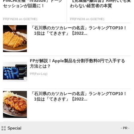
FINCHI主催「IVS2026」トーク
【見城徹×藤田晋】AI時代でも変
セッションが話題に！
わらない経営者の本質
PR(FINCHI on GOETHE)
PR(FINCHI on GOETHE)
「石川県のカツカレーの名店」ランキングTOP10！
1位は「てきさす」【2022...
FPが解説！Apple製品を分割手数料0円で入手する
方法とは？
PR(Fav-Log)
「石川県のカツカレーの名店」ランキングTOP10！
1位は「てきさす」【2022...
Special
- PR -