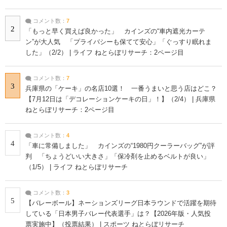
コメント数：
7
2
「もっと早く買えば良かった」 カインズの“車内遮光カーテ
ン”が大人気 「プライバシーも保てて安心」「ぐっすり眠れま
した」（2/2） | ライフ ねとらぼリサーチ：2ページ目
コメント数：
7
3
兵庫県の「ケーキ」の名店10選！ 一番うまいと思う店はどこ？
【7月12日は「デコレーションケーキの日」！】（2/4） | 兵庫県
ねとらぼリサーチ：2ページ目
コメント数：
4
4
「車に常備しました」 カインズの“1980円クーラーバッグ”が評
判 「ちょうどいい大きさ」「保冷剤を止めるベルトが良い」
（1/5） | ライフ ねとらぼリサーチ
コメント数：
3
5
【バレーボール】ネーションズリーグ日本ラウンドで活躍を期待
している「日本男子バレー代表選手」は？【2026年版・人気投
票実施中】（投票結果） | スポーツ ねとらぼリサーチ