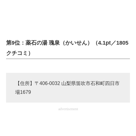
企業向けIT製品の総合サイト
IT製品の技術・比較・事例
製造業のIT導入・活用を支援
第9位：薬石の湯 瑰泉（かいせん）（4.1pt／1805
モノづくり技術者専門サイト
クチコミ）
エレクトロニクス専門サイト
電子設計の基本と応用
【住所】〒406-0032 山梨県笛吹市石和町四日市
エネルギーの専門メディア
場1679
建設×テクノロジーの最前線
advertisement
ちょっと気になるネットの話題