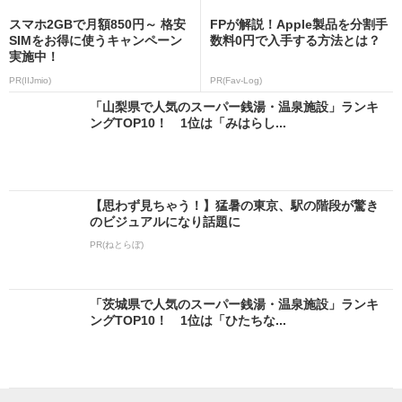
スマホ2GBで月額850円～ 格安
FPが解説！Apple製品を分割手
SIMをお得に使うキャンペーン
数料0円で入手する方法とは？
実施中！
PR(IIJmio)
PR(Fav-Log)
「山梨県で人気のスーパー銭湯・温泉施設」ランキ
ングTOP10！ 1位は「みはらし...
【思わず見ちゃう！】猛暑の東京、駅の階段が驚き
のビジュアルになり話題に
PR(ねとらぼ)
「茨城県で人気のスーパー銭湯・温泉施設」ランキ
ングTOP10！ 1位は「ひたちな...