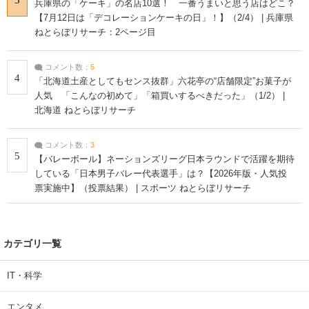
兵庫県の「ケーキ」の名店10選！ 一番うまいと思う店はどこ？
【7月12日は「デコレーションケーキの日」！】（2/4） | 兵庫県
ねとらぼリサーチ：2ページ目
コメント数：
5
4
「北海道土産としてもセンス抜群」六花亭の“店舗限定”お菓子が
人気 「こんなの初めて」「箱買いするべきだった」（1/2） |
北海道 ねとらぼリサーチ
コメント数：
3
5
【バレーボール】ネーションズリーグ日本ラウンドで活躍を期待
している「日本男子バレー代表選手」は？【2026年版・人気投
票実施中】（投票結果） | スポーツ ねとらぼリサーチ
カテゴリ一覧
IT・科学
エンタメ