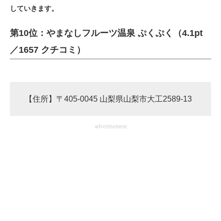
していきます。
ITの今と未来を見通す
第10位：やまなしフルーツ温泉 ぷくぷく（4.1pt
スマホと通信の最新トレンド
／1657 クチコミ）
進化するPCとデバイスの未来
好きが集まる 比べて選べる
【住所】〒405-0045 山梨県山梨市大工2589-13
ビジネスと働き方のヒント
advertisement
AI活用のいまが分かる
企業ITのトレンドを詳説
経営リーダーのコミュニティ
マーケ×ITの今がよく分かる
ITエンジニア向け専門サイト