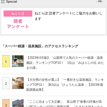
Special
- PR -
ねとらぼ 読者アンケートにご協力をお願いし
ます
「スーパー銭湯・温泉施設」のアクセスランキング
【2023年4月版】「山梨県で人気のスーパー銭湯・温泉
1
施設」ランキングTOP10！ 1位は「みはらしの丘 みた
まの湯」
【大分県の女性が選ぶ】「一番好きな温泉施設」ランキ
2
ングTOP11！ 第1位は「ひょうたん温泉」【2023年最
新調査結果】
「ここに泊まって大正解」 富山県で“食事の評価が高
3
い宿”ランキング1位に絶賛の声 「たまたま泊まったら