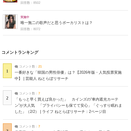
回答数：8502
実施中
唯一無二の歌声だと思うボーカリストは？
回答数：8072
コメントランキング
コメント数：
21
1
一番好きな「韓国の男性俳優」は？【2026年版・人気投票実施
中】 | 芸能人 ねとらぼリサーチ
コメント数：
7
2
「もっと早く買えば良かった」 カインズの“車内遮光カーテ
ン”が大人気 「プライバシーも保てて安心」「ぐっすり眠れま
した」（2/2） | ライフ ねとらぼリサーチ：2ページ目
コメント数：
7
3