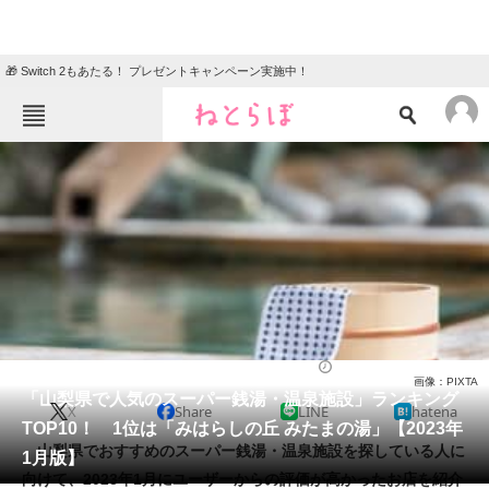
🎁 Switch 2もあたる！ プレゼントキャンペーン実施中！
ねとらぼメニュー
TOP
ニュース
エンタメ
クイズ
グルメ
地域
住まい
教育・育児
動物
リサーチ
スーパー銭湯・温泉施設
2023/01/08 09:30（公開）
画像：PIXTA
会員記事
「山梨県で人気のスーパー銭湯・温泉施設」ランキング
X
Share
LINE
hatena
TOP10！ 1位は「みはらしの丘 みたまの湯」【2023年
メディア
山梨県でおすすめのスーパー銭湯・温泉施設を探している人に
1月版】
向けて、2023年1月にユーザーからの評価が高かったお店を紹介
注目記事を集めた総合ページ