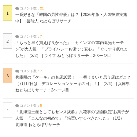
コメント数：
21
1
一番好きな「韓国の男性俳優」は？【2026年版・人気投票実施
中】 | 芸能人 ねとらぼリサーチ
コメント数：
7
2
「もっと早く買えば良かった」 カインズの“車内遮光カーテ
ン”が大人気 「プライバシーも保てて安心」「ぐっすり眠れま
した」（2/2） | ライフ ねとらぼリサーチ：2ページ目
コメント数：
7
3
兵庫県の「ケーキ」の名店10選！ 一番うまいと思う店はどこ？
【7月12日は「デコレーションケーキの日」！】（2/4） | 兵庫県
ねとらぼリサーチ：2ページ目
コメント数：
5
4
「北海道土産としてもセンス抜群」六花亭の“店舗限定”お菓子が
人気 「こんなの初めて」「箱買いするべきだった」（1/2） |
北海道 ねとらぼリサーチ