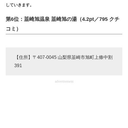
していきます。
ITの今と未来を見通す
第6位：韮崎旭温泉 韮崎旭の湯（4.2pt／795 クチ
スマホと通信の最新トレンド
コミ）
進化するPCとデバイスの未来
好きが集まる 比べて選べる
【住所】〒407-0045 山梨県韮崎市旭町上條中割
ビジネスと働き方のヒント
391
AI活用のいまが分かる
advertisement
企業ITのトレンドを詳説
経営リーダーのコミュニティ
マーケ×ITの今がよく分かる
ITエンジニア向け専門サイト