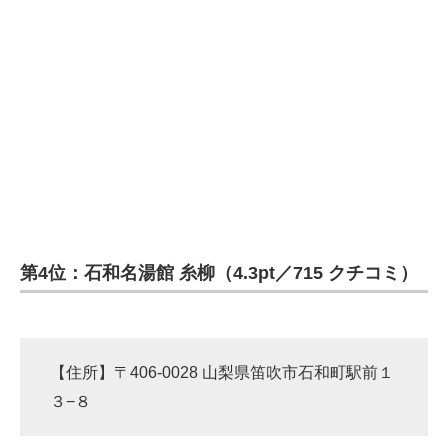
第4位：石和名湯館 糸柳（4.3pt／715 クチコミ）
【住所】〒406-0028 山梨県笛吹市石和町駅前１
３−８