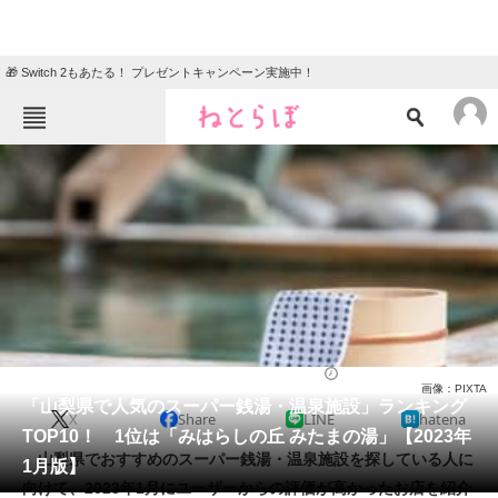
🎁 Switch 2もあたる！ プレゼントキャンペーン実施中！
ねとらぼメニュー
TOP
ニュース
エンタメ
クイズ
グルメ
地域
住まい
教育・育児
動物
リサーチ
スーパー銭湯・温泉施設
2023/01/08 09:30（公開）
画像：PIXTA
会員記事
「山梨県で人気のスーパー銭湯・温泉施設」ランキング
X
Share
LINE
hatena
TOP10！ 1位は「みはらしの丘 みたまの湯」【2023年
メディア
山梨県でおすすめのスーパー銭湯・温泉施設を探している人に
1月版】
向けて、2023年1月にユーザーからの評価が高かったお店を紹介
注目記事を集めた総合ページ