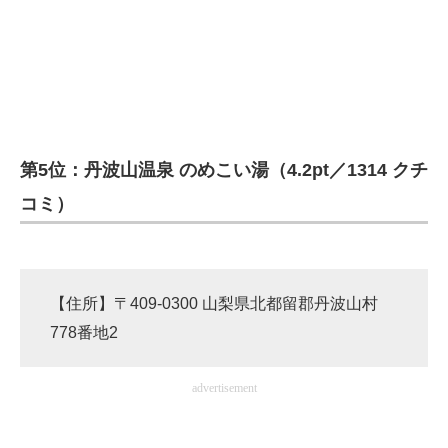
企業向けIT製品の総合サイト
IT製品の技術・比較・事例
製造業のIT導入・活用を支援
モノづくり技術者専門サイト
第5位：丹波山温泉 のめこい湯（4.2pt／1314 クチ
エレクトロニクス専門サイト
コミ）
電子設計の基本と応用
エネルギーの専門メディア
【住所】〒409-0300 山梨県北都留郡丹波山村
建設×テクノロジーの最前線
778番地2
ちょっと気になるネットの話題
advertisement