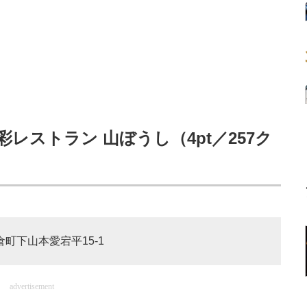
レストラン 山ぼうし（4pt／257ク
倉町下山本愛宕平15-1
advertisement