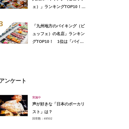
ェ）」ランキングTOP10！
1位は「けせんのだいどころ
3
ケラッセ」
「九州地方のバイキング（ビ
ュッフェ）の名店」ランキン
グTOP10！ 1位は「バイキ
ングレストラン 農（みの
り）」【2022年9月版】
アンケート
実施中
声が好きな「日本のボーカリ
スト」は？
回答数：49502