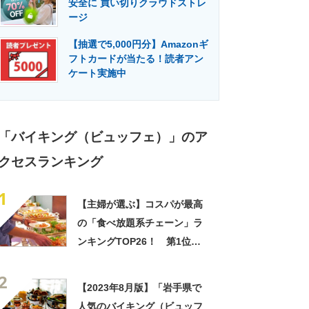
安全に 買い切りクラウドストレ
門メディア
建設×テクノロジーの最前線
ージ
【抽選で5,000円分】Amazonギ
フトカードが当たる！読者アン
ケート実施中
「バイキング（ビュッフェ）」のア
クセスランキング
1
【主婦が選ぶ】コスパが最高
の「食べ放題系チェーン」ラ
ンキングTOP26！ 第1位は
「焼肉きんぐ」【2025年最新
2
調査結果】
【2023年8月版】「岩手県で
人気のバイキング（ビュッフ