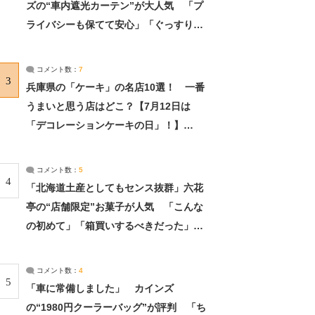
ズの“車内遮光カーテン”が大人気 「プ
ライバシーも保てて安心」「ぐっすり眠
れました」（2/2） | ライフ ねとらぼリ
サーチ：2ページ目
コメント数：
7
3
兵庫県の「ケーキ」の名店10選！ 一番
うまいと思う店はどこ？【7月12日は
「デコレーションケーキの日」！】
（2/4） | 兵庫県 ねとらぼリサーチ：2ペ
ージ目
コメント数：
5
4
「北海道土産としてもセンス抜群」六花
亭の“店舗限定”お菓子が人気 「こんな
の初めて」「箱買いするべきだった」
（1/2） | 北海道 ねとらぼリサーチ
コメント数：
4
5
「車に常備しました」 カインズ
の“1980円クーラーバッグ”が評判 「ち