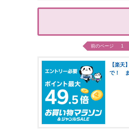
前のページ
1
【楽天】
で！ 