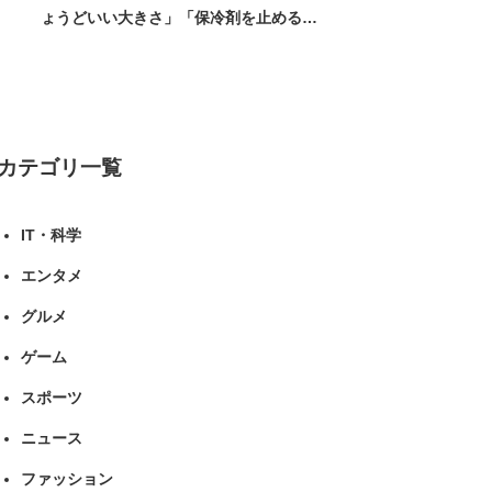
ょうどいい大きさ」「保冷剤を止めるベ
ルトが良い」（1/5） | ライフ ねとらぼ
リサーチ
カテゴリ一覧
IT・科学
エンタメ
グルメ
ゲーム
スポーツ
ニュース
ファッション