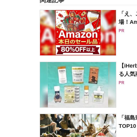
関連記事
「え、
場！Am
PR
【iH
る人気
PR
「福島
TOP1