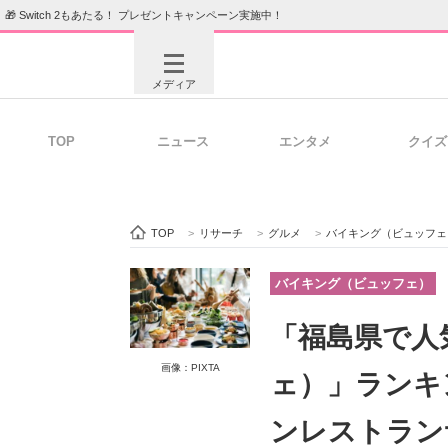
🎁 Switch 2もあたる！ プレゼントキャンペーン実施中！
メディア
TOP
ニュース
エンタメ
クイズ
注目記事を集めた総合ページ
ITの今
TOP
>
リサーチ
>
グルメ
>
バイキング（ビュッフェ
ビジネスと働き方のヒント
AI活用
バイキング（ビュッフェ）
「福島県で人
ITエンジニア向け専門サイト
企業向けI
画像：PIXTA
ェ）」ランキ
ンレストラン