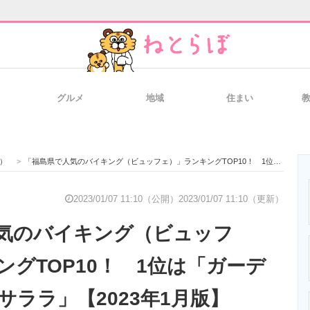
グルメ
地域
住まい
と未来を見通す
スマホと通信の最新トレンド
進化するPCとデ
）
>
「福島県で人気のバイキング（ビュッフェ）」ランキングTOP10！ 1位は「ガーデンレストランサララ」【2023年1月版】
のいまが分かる
企業ITのトレンドを詳説
経営リーダーの
2023/01/07 11:10（公開）
2023/01/07 11:10（更新）
気のバイキング（ビュッフ
T製品の総合サイト
IT製品の技術・比較・事例
製造業のIT導入
ングTOP10！ 1位は「ガーデ
サララ」【2023年1月版】