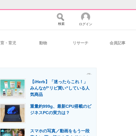
検索
ログイン
教育・育児
動物
リサーチ
会員記事
バイスの未来
好きが集まる 比べて選べる
- PR -
【iHerb】「迷ったらこれ！」
コミュニティ
マーケ×ITの今がよく分かる
みんなが"リピ買い"している人
気商品
重量約999g、最新CPU搭載のビ
・活用を支援
ジネスPCの実力は？
スマホの写真／動画をもう一段