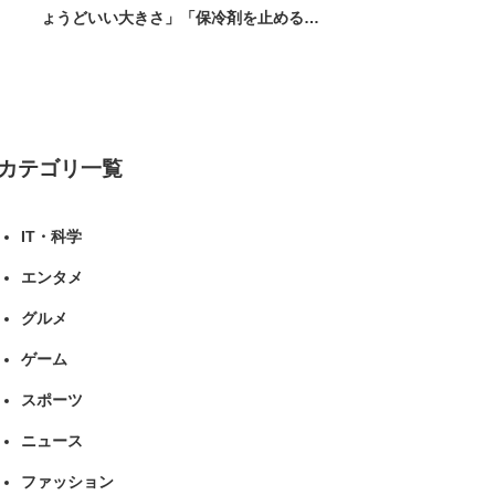
ょうどいい大きさ」「保冷剤を止めるベ
ルトが良い」（1/5） | ライフ ねとらぼ
リサーチ
カテゴリ一覧
IT・科学
エンタメ
グルメ
ゲーム
スポーツ
ニュース
ファッション