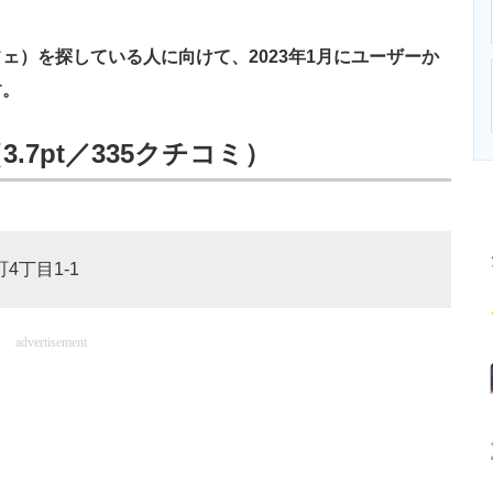
ニクス専門サイト
電子設計の基本と応用
エネルギーの専
）を探している人に向けて、2023年1月にユーザーか
す。
.7pt／335クチコミ）
4丁目1-1
advertisement