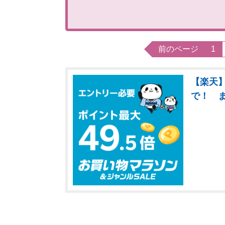
前のページ
1
【楽天】
で！ 