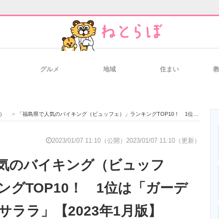
グルメ
地域
住まい
と未来を見通す
スマホと通信の最新トレンド
進化するPCとデ
）
>
「福島県で人気のバイキング（ビュッフェ）」ランキングTOP10！ 1位は「ガーデンレストランサララ」【2023年1月版】
のいまが分かる
企業ITのトレンドを詳説
経営リーダーの
2023/01/07 11:10（公開）
2023/01/07 11:10（更新）
気のバイキング（ビュッフ
T製品の総合サイト
IT製品の技術・比較・事例
製造業のIT導入
ングTOP10！ 1位は「ガーデ
サララ」【2023年1月版】