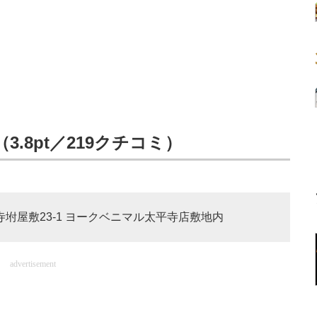
.8pt／219クチコミ）
平寺坿屋敷23-1 ヨークベニマル太平寺店敷地内
advertisement