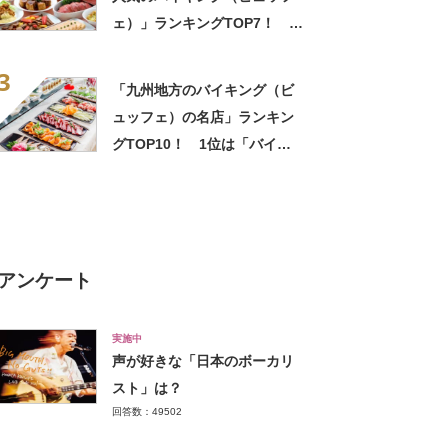
ェ）」ランキングTOP7！ 1
位は「海の駅 船番所」
3
「九州地方のバイキング（ビ
ュッフェ）の名店」ランキン
グTOP10！ 1位は「バイキ
ングレストラン 農（みの
り）」【2022年9月版】
アンケート
実施中
声が好きな「日本のボーカリ
スト」は？
回答数：49502