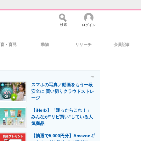
検索
ログイン
教育・育児
動物
リサーチ
会員記事
バイスの未来
好きが集まる 比べて選べる
- PR -
スマホの写真／動画をもう一段
コミュニティ
マーケ×ITの今がよく分かる
安全に 買い切りクラウドストレ
ージ
【iHerb】「迷ったらこれ！」
・活用を支援
みんなが"リピ買い"している人
気商品
【抽選で5,000円分】Amazonギ