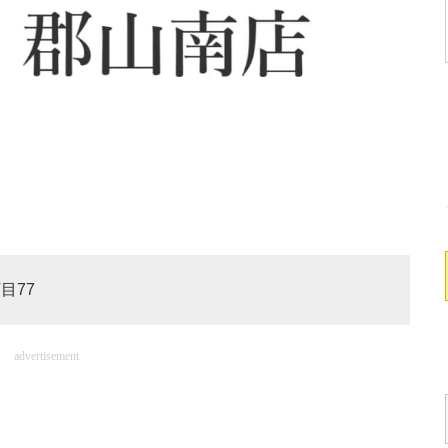
目77
advertisement