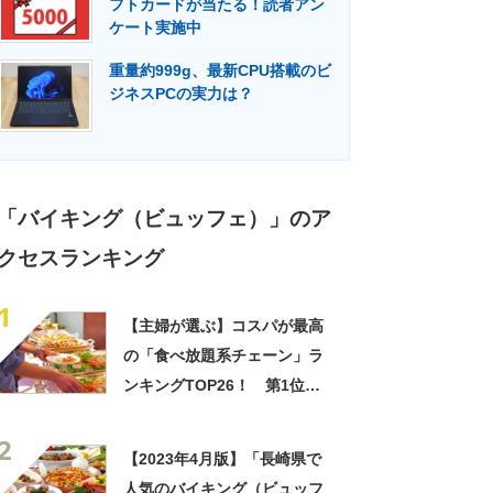
フトカードが当たる！読者アン
門メディア
建設×テクノロジーの最前線
ケート実施中
重量約999g、最新CPU搭載のビ
ジネスPCの実力は？
「バイキング（ビュッフェ）」のア
クセスランキング
1
【主婦が選ぶ】コスパが最高
の「食べ放題系チェーン」ラ
ンキングTOP26！ 第1位は
「焼肉きんぐ」【2025年最新
2
調査結果】
【2023年4月版】「長崎県で
人気のバイキング（ビュッフ