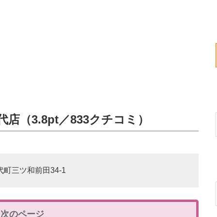
店（3.8pt／833クチコミ）
代町三ツ和前田34-1