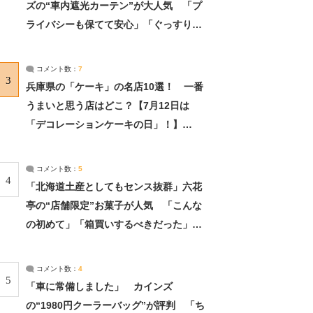
ズの“車内遮光カーテン”が大人気 「プ
ライバシーも保てて安心」「ぐっすり眠
れました」（2/2） | ライフ ねとらぼリ
サーチ：2ページ目
コメント数：
7
3
兵庫県の「ケーキ」の名店10選！ 一番
うまいと思う店はどこ？【7月12日は
「デコレーションケーキの日」！】
（2/4） | 兵庫県 ねとらぼリサーチ：2ペ
ージ目
コメント数：
5
4
「北海道土産としてもセンス抜群」六花
亭の“店舗限定”お菓子が人気 「こんな
の初めて」「箱買いするべきだった」
（1/2） | 北海道 ねとらぼリサーチ
コメント数：
4
5
「車に常備しました」 カインズ
の“1980円クーラーバッグ”が評判 「ち