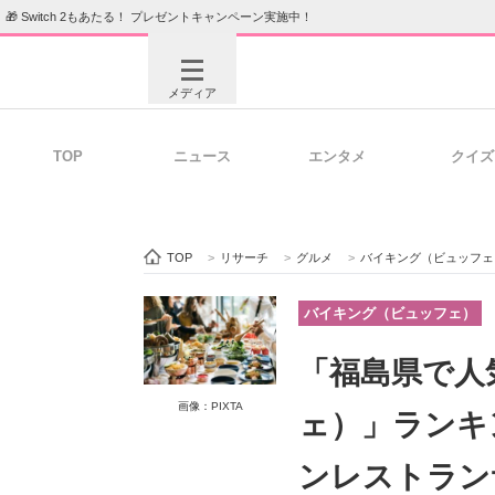
🎁 Switch 2もあたる！ プレゼントキャンペーン実施中！
メディア
TOP
ニュース
エンタメ
クイズ
注目記事を集めた総合ページ
ITの今
TOP
>
リサーチ
>
グルメ
>
バイキング（ビュッフェ
ビジネスと働き方のヒント
AI活用
バイキング（ビュッフェ）
「福島県で人
ITエンジニア向け専門サイト
企業向けI
画像：PIXTA
ェ）」ランキ
ンレストラン