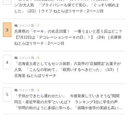
ン”が大人気 「プライバシーも保てて安心」「ぐっすり眠れま
した」（2/2） | ライフ ねとらぼリサーチ：2ページ目
コメント数：
7
3
兵庫県の「ケーキ」の名店10選！ 一番うまいと思う店はどこ？
【7月12日は「デコレーションケーキの日」！】（2/4） | 兵庫県
ねとらぼリサーチ：2ページ目
コメント数：
5
4
「北海道土産としてもセンス抜群」六花亭の“店舗限定”お菓子が
人気 「こんなの初めて」「箱買いするべきだった」（1/2） |
北海道 ねとらぼリサーチ
コメント数：
3
5
「子供ができたら通わせたい」 今後発展していきそうな“関関
同立・産近甲龍の大学”といえば？ ランキング1位に学生の声
「学問の街のように多様に学べる」「就職や進学の実績も高い」
| 大学 ねとらぼリサーチ