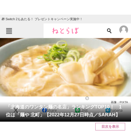
🎁 Switch 2もあたる！ プレゼントキャンペーン実施中！
ねとらぼメニュー
TOP
ニュース
エンタメ
クイズ
グルメ
地域
住まい
教育・育児
動物
リサーチ
グルメ
2023/01/08 11:20（公開）
画像：PIXTA
会員記事
「北海道のワンタン麺の名店」ランキングTOP10！ 1
X
Share
LINE
hatena
位は「麺や 北町」【2022年12月27日時点／SARAH】
メディア
目次を表示
注目記事を集めた総合ページ