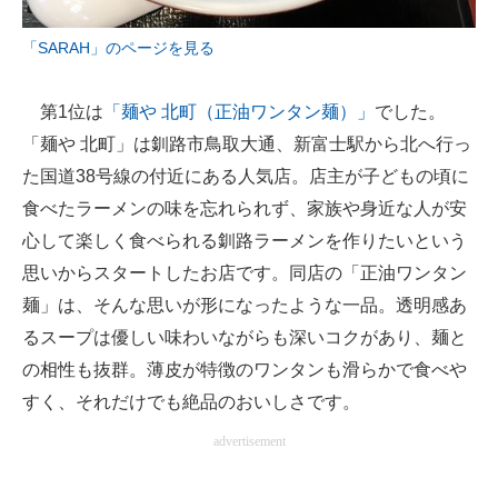
企業向けIT製品の総合サイト
「SARAH」のページを見る
IT製品の技術・比較・事例
第1位は
「麺や 北町（正油ワンタン麺）」
でした。
製造業のIT導入・活用を支援
「麺や 北町」は釧路市鳥取大通、新富士駅から北へ行っ
モノづくり技術者専門サイト
た国道38号線の付近にある人気店。店主が子どもの頃に
食べたラーメンの味を忘れられず、家族や身近な人が安
エレクトロニクス専門サイト
心して楽しく食べられる釧路ラーメンを作りたいという
電子設計の基本と応用
思いからスタートしたお店です。同店の「正油ワンタン
麺」は、そんな思いが形になったような一品。透明感あ
エネルギーの専門メディア
るスープは優しい味わいながらも深いコクがあり、麺と
建設×テクノロジーの最前線
の相性も抜群。薄皮が特徴のワンタンも滑らかで食べや
すく、それだけでも絶品のおいしさです。
ちょっと気になるネットの話題
advertisement