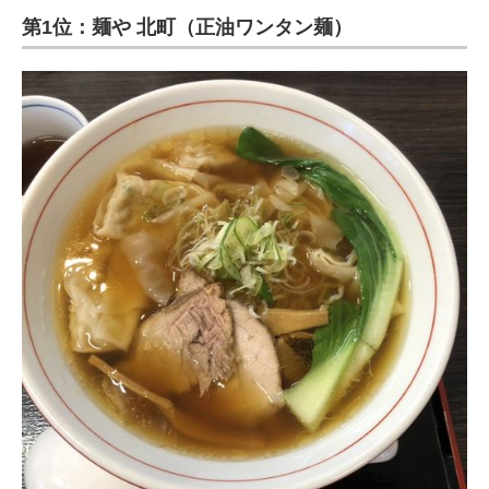
第1位：麺や 北町（正油ワンタン麺）
ITの今と未来を見通す
スマホと通信の最新トレンド
進化するPCとデバイスの未来
好きが集まる 比べて選べる
ビジネスと働き方のヒント
AI活用のいまが分かる
企業ITのトレンドを詳説
経営リーダーのコミュニティ
マーケ×ITの今がよく分かる
ITエンジニア向け専門サイト