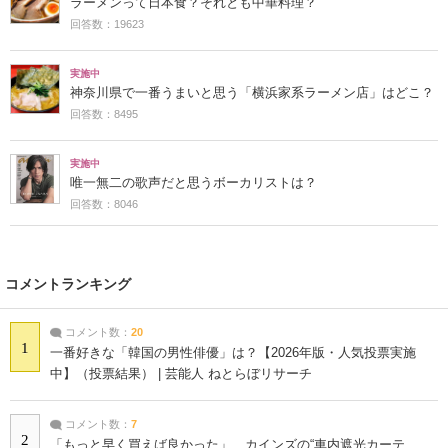
ラーメンって日本食？それとも中華料理？
回答数：19623
実施中
神奈川県で一番うまいと思う「横浜家系ラーメン店」はどこ？
回答数：8495
実施中
唯一無二の歌声だと思うボーカリストは？
回答数：8046
コメントランキング
コメント数：
20
1
一番好きな「韓国の男性俳優」は？【2026年版・人気投票実施
中】（投票結果） | 芸能人 ねとらぼリサーチ
コメント数：
7
2
「もっと早く買えば良かった」 カインズの“車内遮光カーテ