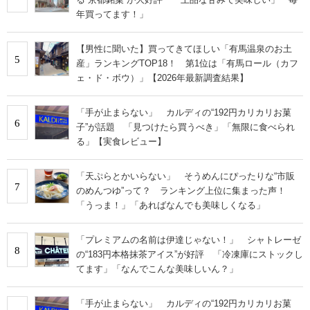
年買ってます！」
【男性に聞いた】買ってきてほしい「有馬温泉のお土
5
産」ランキングTOP18！ 第1位は「有馬ロール（カフ
ェ・ド・ボウ）」【2026年最新調査結果】
「手が止まらない」 カルディの“192円カリカリお菓
6
子”が話題 「見つけたら買うべき」「無限に食べられ
る」【実食レビュー】
「天ぷらとかいらない」 そうめんにぴったりな“市販
7
のめんつゆ”って？ ランキング上位に集まった声！
「うっま！」「あればなんでも美味しくなる」
「プレミアムの名前は伊達じゃない！」 シャトレーゼ
8
の“183円本格抹茶アイス”が好評 「冷凍庫にストックし
てます」「なんでこんな美味しいん？」
「手が止まらない」 カルディの“192円カリカリお菓