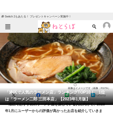
🎁 Switch 2もあたる！ プレゼントキャンペーン実施中！
ねとらぼメニュー
TOP
ニュース
エンタメ
クイズ
グルメ
地域
住まい
教育・育児
動物
リサーチ
ラーメン
2023/01/07 21:00（公開）
画像はイメージです（画像：PIXTA）
会員記事
「港区で人気のラーメン店」ランキングTOP10！ 1位
X
Share
LINE
hatena
は「ラーメン二郎 三田本店」【2023年1月版】
メディア
港区でおすすめのラーメン屋を探している人に向けて、2023
年1月にユーザーからの評価が高かったお店を紹介していきま
注目記事を集めた総合ページ