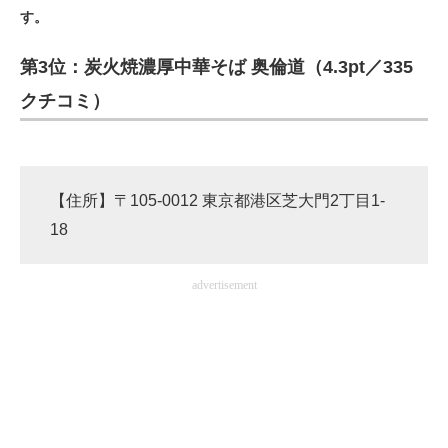
す。
ITの今と未来を見通す
第3位：炭火焼濃厚中華そば 奥倫道（4.3pt／335
スマホと通信の最新トレンド
クチコミ）
進化するPCとデバイスの未来
好きが集まる 比べて選べる
【住所】〒105-0012 東京都港区芝大門2丁目1-
ビジネスと働き方のヒント
18
AI活用のいまが分かる
advertisement
企業ITのトレンドを詳説
経営リーダーのコミュニティ
マーケ×ITの今がよく分かる
ITエンジニア向け専門サイト