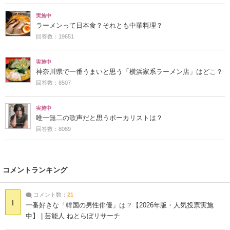
実施中
ラーメンって日本食？それとも中華料理？
回答数：19651
実施中
神奈川県で一番うまいと思う「横浜家系ラーメン店」はどこ？
回答数：8507
実施中
唯一無二の歌声だと思うボーカリストは？
回答数：8089
コメントランキング
コメント数：
21
1
一番好きな「韓国の男性俳優」は？【2026年版・人気投票実施
中】 | 芸能人 ねとらぼリサーチ