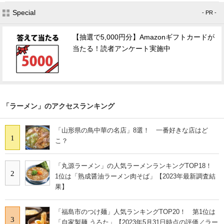
Special
- PR -
【抽選で5,000円分】Amazonギフトカードが
当たる！読者アンケート実施中
「ラーメン」のアクセスランキング
「山形県の鳥中華の名店」8選！ 一番好きな店はど
1
こ？
「丸源ラーメン」の人気ラーメンランキングTOP18！
2
1位は「熟成醤油ラーメン肉そば」【2023年最新調査結
果】
「福島市のつけ麺」人気ランキングTOP20！ 第1位は
3
「自家製麺 うろた」【2023年5月31日時点の評価／ラー