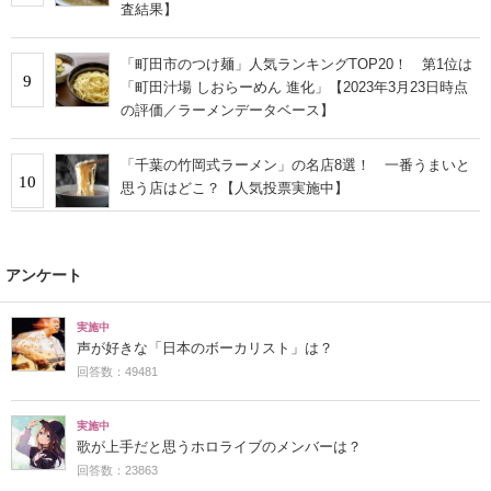
査結果】
「町田市のつけ麺」人気ランキングTOP20！ 第1位は
9
「町田汁場 しおらーめん 進化」【2023年3月23日時点
の評価／ラーメンデータベース】
「千葉の竹岡式ラーメン」の名店8選！ 一番うまいと
10
思う店はどこ？【人気投票実施中】
アンケート
実施中
声が好きな「日本のボーカリスト」は？
回答数：49481
実施中
歌が上手だと思うホロライブのメンバーは？
回答数：23863