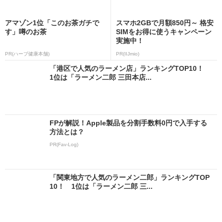
アマゾン1位「このお茶ガチで
スマホ2GBで月額850円～ 格安
す」噂のお茶
SIMをお得に使うキャンペーン
実施中！
PR(ハーブ健康本舗)
PR(IIJmio)
「港区で人気のラーメン店」ランキングTOP10！
1位は「ラーメン二郎 三田本店...
FPが解説！Apple製品を分割手数料0円で入手する
方法とは？
PR(Fav-Log)
「関東地方で人気のラーメン二郎」ランキングTOP
10！ 1位は「ラーメン二郎 三...