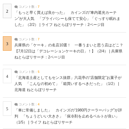
コメント数：
7
2
「もっと早く買えば良かった」 カインズの“車内遮光カーテ
ン”が大人気 「プライバシーも保てて安心」「ぐっすり眠れま
した」（2/2） | ライフ ねとらぼリサーチ：2ページ目
コメント数：
7
3
兵庫県の「ケーキ」の名店10選！ 一番うまいと思う店はどこ？
【7月12日は「デコレーションケーキの日」！】（2/4） | 兵庫県
ねとらぼリサーチ：2ページ目
コメント数：
5
4
「北海道土産としてもセンス抜群」六花亭の“店舗限定”お菓子が
人気 「こんなの初めて」「箱買いするべきだった」（1/2） |
北海道 ねとらぼリサーチ
コメント数：
4
5
「車に常備しました」 カインズの“1980円クーラーバッグ”が評
判 「ちょうどいい大きさ」「保冷剤を止めるベルトが良い」
（1/5） | ライフ ねとらぼリサーチ