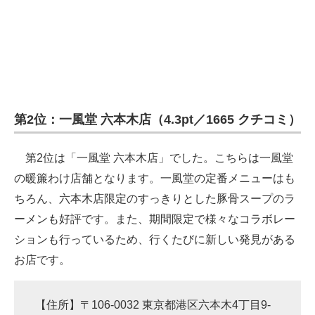
企業向けIT製品の総合サイト
IT製品の技術・比較・事例
製造業のIT導入・活用を支援
モノづくり技術者専門サイト
第2位：一風堂 六本木店（4.3pt／1665 クチコミ）
エレクトロニクス専門サイト
第2位は「一風堂 六本木店」でした。こちらは一風堂
電子設計の基本と応用
の暖簾わけ店舗となります。一風堂の定番メニューはも
ちろん、六本木店限定のすっきりとした豚骨スープのラ
エネルギーの専門メディア
ーメンも好評です。また、期間限定で様々なコラボレー
建設×テクノロジーの最前線
ションも行っているため、行くたびに新しい発見がある
ちょっと気になるネットの話題
お店です。
【住所】〒106-0032 東京都港区六本木4丁目9-