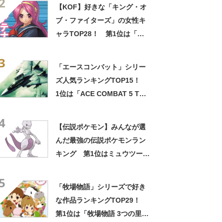
2
果】
【KOF】好きな「キング・オ
ブ・ファイターズ」の女性キ
ャラTOP28！ 第1位は「麻
宮アテナ」に決定！ 【2021
3
年最新投票結果】
「エースコンバット」シリー
ズ人気ランキングTOP15！
1位は「ACE COMBAT 5 THE
UNSUNG WAR」【2022年最
4
新投票結果】
【伝説ポケモン】みんなが選
んだ最強の伝説ポケモンラン
キング 第1位はミュウツーに
決定【2021年最新投票結果】
5
「牧場物語」シリーズで好き
な作品ランキングTOP29！
第1位は「牧場物語 3つの里の