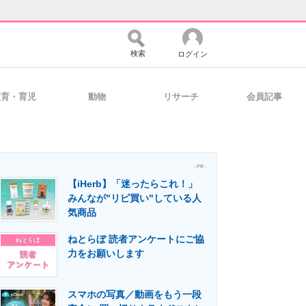
検索
ログイン
教育・育児
動物
リサーチ
会員記事
バイスの未来
好きが集まる 比べて選べる
- PR -
【iHerb】「迷ったらこれ！」
コミュニティ
マーケ×ITの今がよく分かる
みんなが"リピ買い"している人
気商品
ねとらぼ 読者アンケートにご協
・活用を支援
力をお願いします
スマホの写真／動画をもう一段