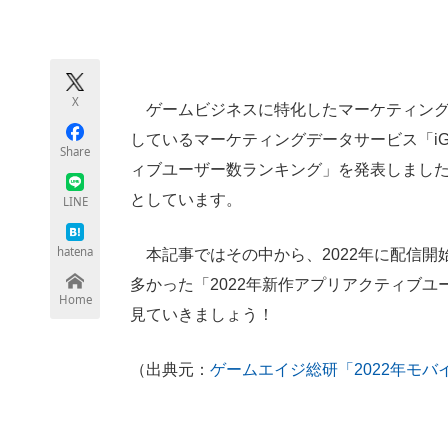
モノづくり技術者専門サイト
エレクトロ
X
ゲームビジネスに特化したマーケティング
ちょっと気になるネットの話題
しているマーケティングデータサービス「iG
Share
ィブユーザー数ランキング」を発表しました。
としています。
LINE
hatena
本記事ではその中から、2022年に配信開
多かった「2022年新作アプリアクティブ
Home
見ていきましょう！
（出典元：
ゲームエイジ総研「2022年モ