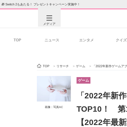
🎁 Switch 2もあたる！ プレゼントキャンペーン実施中！
メディア
TOP
ニュース
エンタメ
クイズ
注目記事を集めた総合ページ
ITの今
TOP
>
リサーチ
>
ゲーム
>
「2022年新作ゲームアプ
ビジネスと働き方のヒント
AI活用
ゲーム
「2022年
ITエンジニア向け専門サイト
企業向けI
TOP10！ 
画像：写真AC
【2022年最