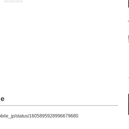
advertisement
le
xmobile_jp/status/1605895928996679680