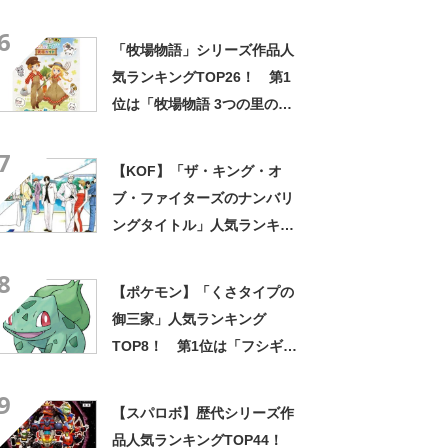
大切な友だち」【2024年最新
6
投票結果】
「牧場物語」シリーズ作品人
気ランキングTOP26！ 第1
位は「牧場物語 3つの里の大
切な友だち」に決定！【2023
7
年最新投票結果】
【KOF】「ザ・キング・オ
ブ・ファイターズのナンバリ
ングタイトル」人気ランキン
グTOP14！ 第1位は「THE
8
KING OF FIGHTERS 98」
【ポケモン】「くさタイプの
【2024年最新投票結果】
御三家」人気ランキング
TOP8！ 第1位は「フシギダ
ネ」に決定！【2021年最新投
9
票結果】
【スパロボ】歴代シリーズ作
品人気ランキングTOP44！