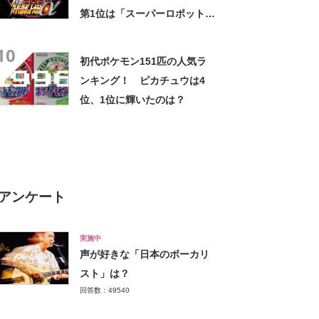
第1位は「スーパーロボット大
戦α」に決定【2021年最新投
10
票結果】
初代ポケモン151匹の人気ラ
ンキング！ ピカチュウは4
位、1位に輝いたのは？
アンケート
実施中
声が好きな「日本のボーカリ
スト」は？
回答数：49540