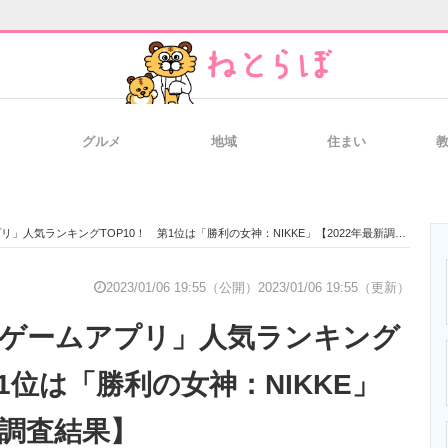
グルメ
地域
住まい
と未来を見通す
スマホと通信の最新トレンド
進化するPCとデ
リ」人気ランキングTOP10！ 第1位は「勝利の女神：NIKKE」【2022年最新調査結果】
のいまが分かる
企業ITのトレンドを詳説
経営リーダーの
2023/01/06 19:55（公開）
2023/01/06 19:55（更新）
新作ゲームアプリ」人気ランキング
T製品の総合サイト
IT製品の技術・比較・事例
製造業のIT導入
第1位は「勝利の女神：NIKKE」
新調査結果】