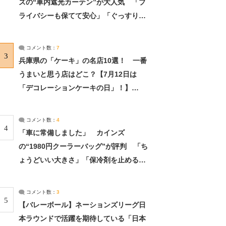
ズの“車内遮光カーテン”が大人気 「プ
ライバシーも保てて安心」「ぐっすり眠
れました」（2/2） | ライフ ねとらぼリ
サーチ：2ページ目
コメント数：
7
3
兵庫県の「ケーキ」の名店10選！ 一番
うまいと思う店はどこ？【7月12日は
「デコレーションケーキの日」！】
（2/4） | 兵庫県 ねとらぼリサーチ：2ペ
ージ目
コメント数：
4
4
「車に常備しました」 カインズ
の“1980円クーラーバッグ”が評判 「ち
ょうどいい大きさ」「保冷剤を止めるベ
ルトが良い」（1/5） | ライフ ねとらぼ
リサーチ
コメント数：
3
5
【バレーボール】ネーションズリーグ日
本ラウンドで活躍を期待している「日本