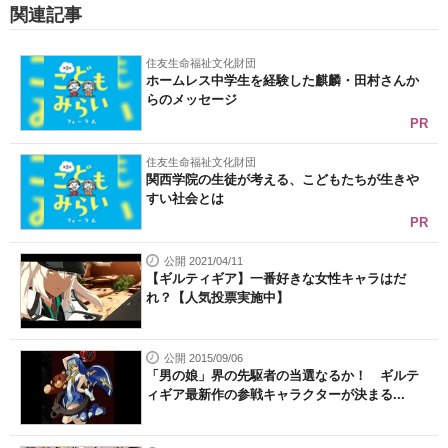
関連記事
住友生命福祉文化財団
ホームレス中学生を経験した麒麟・田村さんか
らのメッセージ
PR
住友生命福祉文化財団
関西学院の生徒が考える、こどもたちが生きや
すい社会とは
PR
公開 2021/04/11
【ギルティギア】一番好きな女性キャラはだ
れ？【人気投票実施中】
公開 2015/09/06
「男の娘」界の先駆者の当選なるか！ ギルテ
ィギア最新作の参戦キャラクターが決まる...