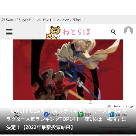
🎁 Switch 2もあたる！ プレゼントキャンペーン実施中！
ねとらぼメニュー
TOP
ニュース
エンタメ
クイズ
グルメ
地域
住まい
教育・育児
動物
リサーチ
ゲーム
2022/06/26 21:20（公開）
出典：Amazon.co.jp
会員記事
「GUILTY GEAR」（ギルティギア）シリーズ女性キャ
X
Share
LINE
hatena
ラクター人気ランキングTOP14！ 第1位は「梅喧」に
メディア
決定！【2022年最新投票結果】
目次を表示
注目記事を集めた総合ページ