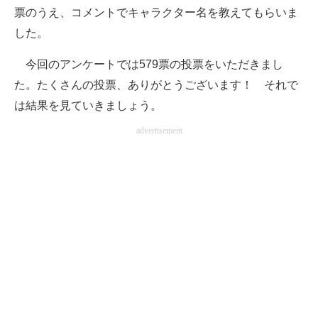
票のうえ、コメントでキャラクター名を教えてもらいま
企業向けIT製品の総合サイト
した。
IT製品の技術・比較・事例
今回のアンケートでは579票の投票をいただきまし
製造業のIT導入・活用を支援
た。たくさんの投票、ありがとうございます！ それで
は結果を見ていきましょう。
モノづくり技術者専門サイト
advertisement
エレクトロニクス専門サイト
電子設計の基本と応用
エネルギーの専門メディア
建設×テクノロジーの最前線
ちょっと気になるネットの話題