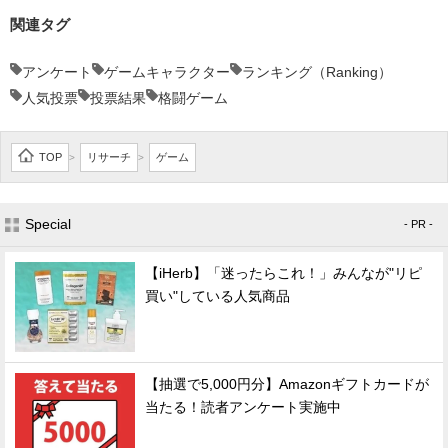
関連タグ
アンケート
ゲームキャラクター
ランキング（Ranking）
人気投票
投票結果
格闘ゲーム
TOP
リサーチ
ゲーム
>
>
Special
- PR -
【iHerb】「迷ったらこれ！」みんなが"リピ
買い"している人気商品
【抽選で5,000円分】Amazonギフトカードが
当たる！読者アンケート実施中