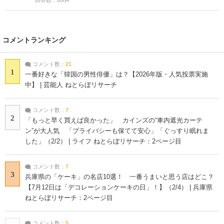
コメントランキング
コメント数：
21
1
一番好きな「韓国の男性俳優」は？【2026年版・人気投票実施
中】 | 芸能人 ねとらぼリサーチ
コメント数：
7
2
「もっと早く買えば良かった」 カインズの“車内遮光カーテ
ン”が大人気 「プライバシーも保てて安心」「ぐっすり眠れま
した」（2/2） | ライフ ねとらぼリサーチ：2ページ目
コメント数：
7
3
兵庫県の「ケーキ」の名店10選！ 一番うまいと思う店はどこ？
【7月12日は「デコレーションケーキの日」！】（2/4） | 兵庫県
ねとらぼリサーチ：2ページ目
コメント数：
5