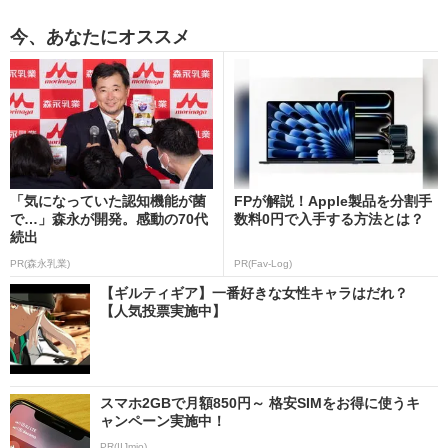
今、あなたにオススメ
「気になっていた認知機能が菌
FPが解説！Apple製品を分割手
で…」森永が開発。感動の70代
数料0円で入手する方法とは？
続出
PR(森永乳業)
PR(Fav-Log)
【ギルティギア】一番好きな女性キャラはだれ？
【人気投票実施中】
スマホ2GBで月額850円～ 格安SIMをお得に使うキ
ャンペーン実施中！
PR(IIJmio)