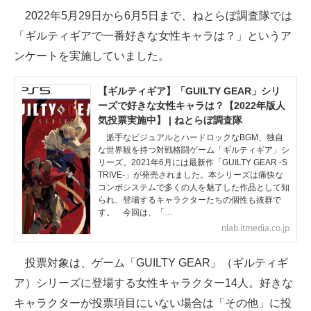
2022年5月29日から6月5日まで、ねとらぼ調査隊では
ITの今と未来を見通す
「ギルティギアで一番好きな女性キャラは？」というア
ンケートを実施していました。
スマホと通信の最新トレンド
進化するPCとデバイスの未来
【ギルティギア】「GUILTY GEAR」シリ
ーズで好きな女性キャラは？【2022年版人
好きが集まる 比べて選べる
気投票実施中】 | ねとらぼ調査隊
派手なビジュアルとハードロックなBGM、独自
ビジネスと働き方のヒント
な世界観を持つ対戦格闘ゲーム「ギルティギア」シ
リーズ。2021年6月には最新作「GUILTY GEAR -S
TRIVE-」が発売されました。本シリーズは痛快な
AI活用のいまが分かる
コンボシステムで多くの人を魅了した作品として知
られ、登場するキャラクターたちの個性も抜群で
企業ITのトレンドを詳説
す。 今回は、「…
nlab.itmedia.co.jp
経営リーダーのコミュニティ
投票対象は、ゲーム「GUILTY GEAR」（ギルティギ
マーケ×ITの今がよく分かる
ア）シリーズに登場する女性キャラクター14人。好きな
ITエンジニア向け専門サイト
キャラクターが投票項目にいない場合は「その他」に投