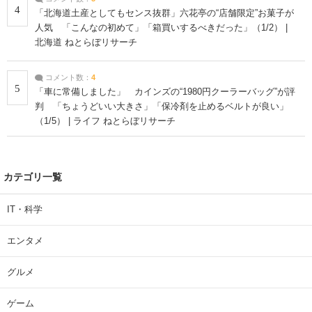
4
「北海道土産としてもセンス抜群」六花亭の“店舗限定”お菓子が
人気 「こんなの初めて」「箱買いするべきだった」（1/2） |
北海道 ねとらぼリサーチ
コメント数：
4
5
「車に常備しました」 カインズの“1980円クーラーバッグ”が評
判 「ちょうどいい大きさ」「保冷剤を止めるベルトが良い」
（1/5） | ライフ ねとらぼリサーチ
カテゴリ一覧
IT・科学
エンタメ
グルメ
ゲーム