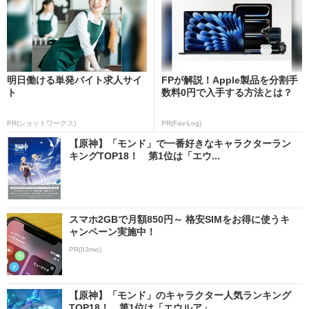
明日働ける単発バイト求人サイ
FPが解説！Apple製品を分割手
ト
数料0円で入手する方法とは？
PR(ショットワークス)
PR(Fav-Log)
【原神】「モンド」で一番好きなキャラクターラン
キングTOP18！ 第1位は「エウ...
スマホ2GBで月額850円～ 格安SIMをお得に使うキ
ャンペーン実施中！
PR(IIJmio)
【原神】「モンド」のキャラクター人気ランキング
TOP18！ 第1位は「エウルア」...