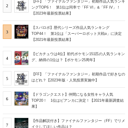
【FF】「ファイナルファンタジー」初期作品人気ランキ
2
ングTOP6！ 第1位は同率で「FF VI」&「FF IV」！
【2023年最新投票結果】
【スパロボ】歴代シリーズ作品人気ランキング
3
TOP44！ 第1位は「スーパーロボット大戦α」に決定
【2021年最新投票結果】
【ピカチュウは4位】初代ポケモン151匹の人気ランキン
4
グ、納得の1位は？【ポケモン25周年】
【FF】「ファイナルファンタジー」初期作品で好きなの
5
はどれ？【2023年版・人気投票実施中】
【ドラゴンクエスト】仲間になる女性キャラ人気
6
TOP20！ 1位はビアンカに決定！【2021年最新調査結
果】
【作品解説付き】ファイナルファンタジー（FF）でリメ
7
イクしてほしい作品は？