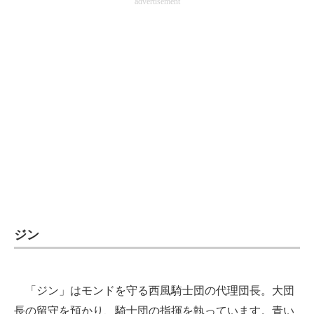
advertisement
企業向けIT製品の総合サイト
IT製品の技術・比較・事例
製造業のIT導入・活用を支援
モノづくり技術者専門サイト
エレクトロニクス専門サイト
電子設計の基本と応用
エネルギーの専門メディア
建設×テクノロジーの最前線
ジン
ちょっと気になるネットの話題
「ジン」はモンドを守る西風騎士団の代理団長。大団
長の留守を預かり、騎士団の指揮を執っています。青い