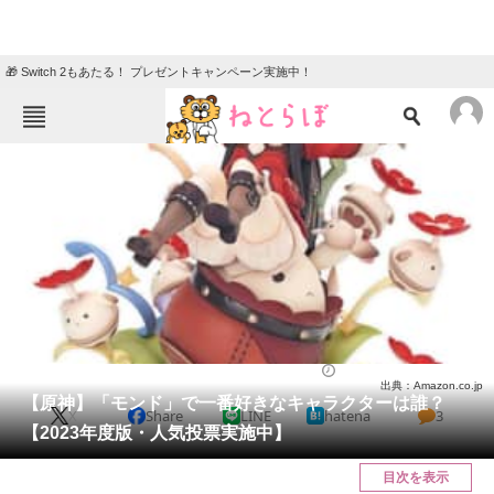
🎁 Switch 2もあたる！ プレゼントキャンペーン実施中！
ねとらぼメニュー
TOP
ニュース
エンタメ
クイズ
グルメ
地域
住まい
教育・育児
動物
リサーチ
ゲーム
2023/01/18 22:15（公開）
出典：Amazon.co.jp
会員記事
【原神】「モンド」で一番好きなキャラクターは誰？
X
Share
LINE
hatena
3
【2023年度版・人気投票実施中】
メディア
目次を表示
注目記事を集めた総合ページ