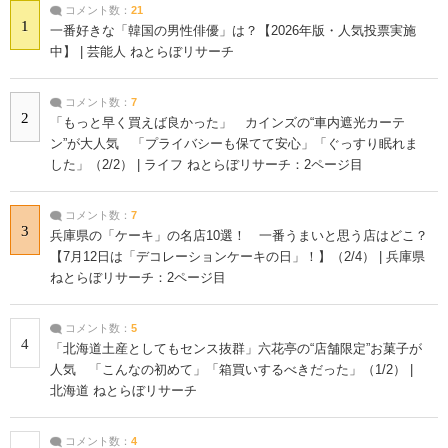
コメント数：
21
1
一番好きな「韓国の男性俳優」は？【2026年版・人気投票実施
中】 | 芸能人 ねとらぼリサーチ
コメント数：
7
2
「もっと早く買えば良かった」 カインズの“車内遮光カーテ
ン”が大人気 「プライバシーも保てて安心」「ぐっすり眠れま
した」（2/2） | ライフ ねとらぼリサーチ：2ページ目
コメント数：
7
3
兵庫県の「ケーキ」の名店10選！ 一番うまいと思う店はどこ？
【7月12日は「デコレーションケーキの日」！】（2/4） | 兵庫県
ねとらぼリサーチ：2ページ目
コメント数：
5
4
「北海道土産としてもセンス抜群」六花亭の“店舗限定”お菓子が
人気 「こんなの初めて」「箱買いするべきだった」（1/2） |
北海道 ねとらぼリサーチ
コメント数：
4