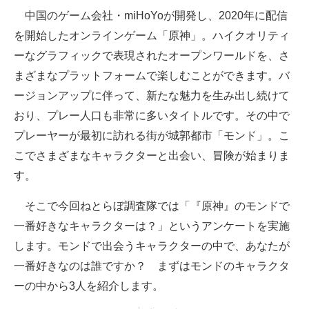
中国のゲーム会社・miHoYoが開発し、2020年に配信
ITの今と未来を見通す
を開始したオンラインゲーム「原神」。ハイクオリティ
ーなグラフィックで表現されたオープンワールドを、さ
スマホと通信の最新トレンド
まざまなプラットフォームで楽しむことができます。バ
進化するPCとデバイスの未来
ージョンアップに伴って、新たな魅力を生み出し続けて
おり、プレー人口も非常に多いタイトルです。その中で
好きが集まる 比べて選べる
プレーヤーが最初に訪れる街が城郭都市「モンド」。こ
ビジネスと働き方のヒント
こでさまざまなキャラクターと出会い、冒険が始まりま
す。
AI活用のいまが分かる
そこで今回ねとらぼ調査隊では「『原神』のモンドで
企業ITのトレンドを詳説
一番好きなキャラクターは？」というアンケートを実施
経営リーダーのコミュニティ
します。モンドで出会うキャラクターの中で、あなたが
一番好きなのは誰ですか？ まずはモンドのキャラクタ
マーケ×ITの今がよく分かる
ーの中から3人を紹介します。
ITエンジニア向け専門サイト