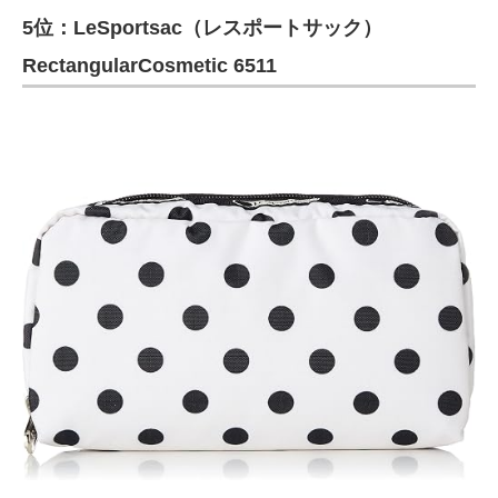
5位：LeSportsac（レスポートサック）
ITの今と未来を見通す
RectangularCosmetic 6511
スマホと通信の最新トレンド
進化するPCとデバイスの未来
好きが集まる 比べて選べる
ビジネスと働き方のヒント
AI活用のいまが分かる
企業ITのトレンドを詳説
経営リーダーのコミュニティ
マーケ×ITの今がよく分かる
ITエンジニア向け専門サイト