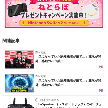
関連記事
森永乳業
「気になっていた認知機能が菌で…」森永が開
発。感動の70代続出
PR
森永乳業
「気になっていた認知機能が菌で…」森永が開
発。感動の70代続出
PR
公開 2023/01/05
「LeSportsac（レスポートサック）のポーチ」