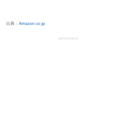
企業向けIT製品の総合サイト
IT製品の技術・比較・事例
出典：
Amazon.co.jp
製造業のIT導入・活用を支援
advertisement
モノづくり技術者専門サイト
エレクトロニクス専門サイト
電子設計の基本と応用
エネルギーの専門メディア
建設×テクノロジーの最前線
ちょっと気になるネットの話題