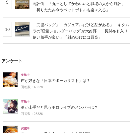
9
高評価 「丸っとしてかわいいと職場の人から好評」
「折りたたみ傘やペットボトルも楽々入る」
「完璧バッグ」「カジュアルだけど品がある」 キタム
10
ラの“軽量ショルダーバッグ”が大好評 「長財布も入り
使い勝手が良い」「斜め掛けには最高」
アンケート
実施中
声が好きな「日本のボーカリスト」は？
回答数：49328
実施中
歌が上手だと思うホロライブのメンバーは？
回答数：23826
実施中