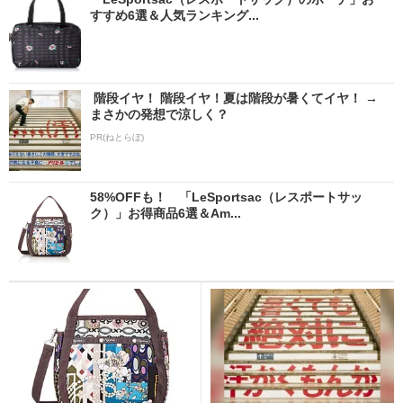
すすめ6選＆人気ランキング...
階段イヤ！ 階段イヤ！夏は階段が暑くてイヤ！ →
まさかの発想で涼しく？
PR(ねとらぼ)
58%OFFも！ 「LeSportsac（レスポートサッ
ク）」お得商品6選＆Am...