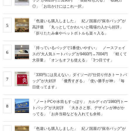
ッグ”が6820円→5290円 「長財布も入る」「収納力
◎」「お出かけにはこれ一択」
「色違いも購入しました」 紀ノ国屋の“保冷バッグ”が
5
高評価 「丸っとしてかわいいと職場の人から好評」
「折りたたみ傘やペットボトルも楽々入る」
「持っているバッグで1番使いやすい」 ノースフェイ
6
スの“大人気トートバッグ”が9460円→7004円 「軽くて
大容量」「オンもオフも使える」「3つ目です」
「330円には見えない」ダイソーの“仕切り付きトートバ
7
ッグ”が大好評 「優秀すぎる」「使い勝手が神」「毎
日使ってます」
「ノートPCや水筒もすっぽり」 カルディの“1980円トー
8
トバッグ”が大好評 「大きさと形、デザインが神がか
ってる」「お弁当箱などを入れても余裕」
「色違いも購入しました」 紀ノ国屋の“保冷バッグ”が