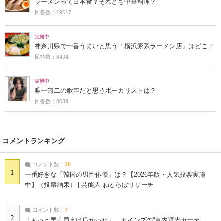
ラーメンって日本食？それとも中華料理？
回答数：19617
実施中
神奈川県で一番うまいと思う「横浜家系ラーメン店」はどこ？
回答数：8494
実施中
唯一無二の歌声だと思うボーカリストは？
回答数：8039
コメントランキング
コメント数：
20
1
一番好きな「韓国の男性俳優」は？【2026年版・人気投票実施
中】（投票結果） | 芸能人 ねとらぼリサーチ
コメント数：
7
2
「もっと早く買えば良かった」 カインズの“車内遮光カーテ