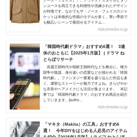
ノース・フェイス）」。アウトドアスタイルとタウ
ンユースを両立できる利便性や洗練されたデザイン
が特徴です。なかでもザ・ノース・フェイスのジャ
ケットは本格的な性能のモデルが多く、寒い季節で
も幅広いシーンで着回せるアイテム…
nlab.itmedia.co.jp
「韓国時代劇ドラマ」おすすめ6選！ 3連
休のおともに【2025年1月版】 | ドラマ ね
とらぼリサーチ
高麗王朝時代や朝鮮王朝時代などを舞台に、権力
闘争や陰謀、身分違いの恋愛などが描かれる「韓国
時代劇」。ファンタジー要素を盛り込んだ作品も多
く、濃密なストーリーが魅力ですよね。きらびやか
な衣装やヘアメイクにも注目が集まります。 本記
事では「韓国時代劇ドラマ」のおすすめ商品を紹介
していきます。[autho…
nlab.itmedia.co.jp
「マキタ（Makita）の工具」おすすめ6
選！ 今年DIYをはじめる人必見のアイテム