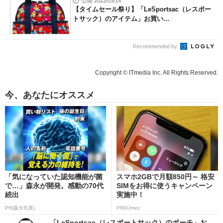
公開 2022/03/14
【タイムセール祭り】「LeSportsac（レスポー
トサック）のアイテム」お買い...
Recommended by
Copyright © ITmedia Inc. All Rights Reserved.
今、あなたにオススメ
「気になっていた認知機能が菌
スマホ2GBで月額850円～ 格安
で…」森永が開発。感動の70代
SIMをお得に使うキャンペーン
続出
実施中！
PR(森永乳業)
PR(IIJmio)
「LeSportsac（レスポートサック）のポーチ」お