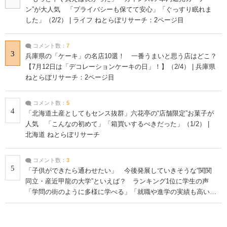
ン”が大人気 「プライバシーも保てて安心」「ぐっすり眠れま
した」（2/2） | ライフ ねとらぼリサーチ：2ページ目
コメント数：
7
3
兵庫県の「ケーキ」の名店10選！ 一番うまいと思う店はどこ？
【7月12日は「デコレーションケーキの日」！】（2/4） | 兵庫県
ねとらぼリサーチ：2ページ目
コメント数：
5
4
「北海道土産としてもセンス抜群」六花亭の“店舗限定”お菓子が
人気 「こんなの初めて」「箱買いするべきだった」（1/2） |
北海道 ねとらぼリサーチ
コメント数：
3
5
「子供ができたら通わせたい」 今後発展していきそうな“関関
同立・産近甲龍の大学”といえば？ ランキング1位に学生の声
「学問の街のように多様に学べる」「就職や進学の実績も高い」
| 大学 ねとらぼリサーチ