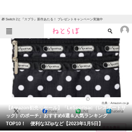
🎁 Switch 2と『スプラ』新作あたる！ プレゼントキャンペーン実施中
ねとらぼメニュー
TOP
ニュース
エンタメ
クイズ
グルメ
地域
住まい
教育・育児
動物
リサーチ
バッグ
2023/01/05 20:03（公開）
出典：Amazon.co.jp
会員記事
【Amazon初売りセール】「LeSportsac（レスポートサ
X
Share
LINE
hatena
ック）のポーチ」おすすめ6選＆人気ランキング
メディア
TOP10！ 便利な3Zipなど【2023年1月5日】
目次を表示
注目記事を集めた総合ページ