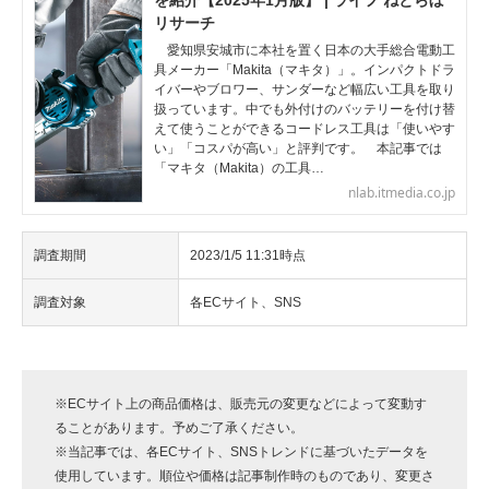
を紹介【2025年1月版】 | ライフ ねとらぼ
リサーチ
愛知県安城市に本社を置く日本の大手総合電動工
具メーカー「Makita（マキタ）」。インパクトドラ
イバーやブロワー、サンダーなど幅広い工具を取り
扱っています。中でも外付けのバッテリーを付け替
えて使うことができるコードレス工具は「使いやす
い」「コスパが高い」と評判です。 本記事では
「マキタ（Makita）の工具…
nlab.itmedia.co.jp
調査期間
2023/1/5 11:31時点
調査対象
各ECサイト、SNS
※ECサイト上の商品価格は、販売元の変更などによって変動す
ることがあります。予めご了承ください。
※当記事では、各ECサイト、SNSトレンドに基づいたデータを
使用しています。順位や価格は記事制作時のものであり、変更さ