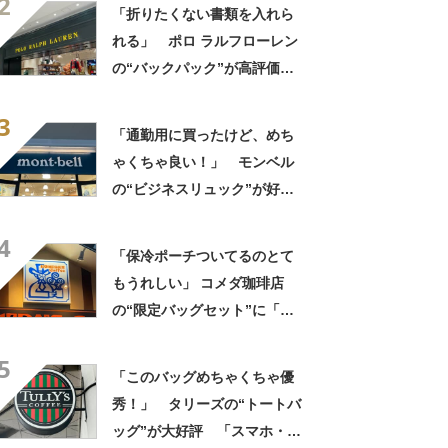
2
「タンブラー入れられるポケ
「折りたくない書類を入れら
ットもある」
れる」 ポロ ラルフローレン
の“バックパック”が高評価
「ポケットも多いので使いや
3
すい」「シンプルなデザイン
「通勤用に買ったけど、めち
でとてもオシャレ」
ゃくちゃ良い！」 モンベル
の“ビジネスリュック”が好
評 「615グラムで軽い」
4
「たくさん入る」「満員電車
「保冷ポーチついてるのとて
に乗りやすくなった」
もうれしい」 コメダ珈琲店
の“限定バッグセット”に「ペ
ットボトルを2本突っ込んで出
5
かける」「アイス買って持ち
「このバッグめちゃくちゃ優
帰りやすそう」の声
秀！」 タリーズの“トートバ
ッグ”が大好評 「スマホ・財