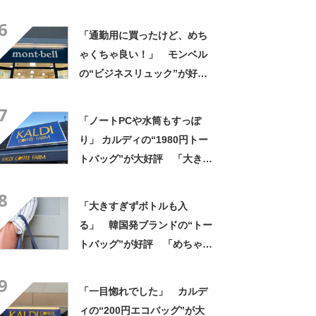
布・本・飲み物などが入る」
6
「タンブラー入れられるポケ
「通勤用に買ったけど、めち
ットもある」
ゃくちゃ良い！」 モンベル
の“ビジネスリュック”が好
評 「615グラムで軽い」
7
「たくさん入る」「満員電車
「ノートPCや水筒もすっぽ
に乗りやすくなった」
り」 カルディの“1980円トー
トバッグ”が大好評 「大きさ
と形、デザインが神がかって
8
る」「お弁当箱などを入れて
「大きすぎずボトルも入
も余裕」
る」 韓国発ブランドの“トー
トバッグ”が好評 「めちゃく
ちゃかわいい」「高級感もあ
9
る」
「一目惚れでした」 カルデ
ィの“200円エコバッグ”が大