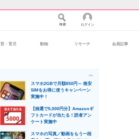
検索
ログイン
教育・育児
動物
リサーチ
会員記事
バイスの未来
好きが集まる 比べて選べる
- PR -
スマホ2GBで月額850円～ 格安
コミュニティ
マーケ×ITの今がよく分かる
SIMをお得に使うキャンペーン
実施中！
【抽選で5,000円分】Amazonギ
・活用を支援
フトカードが当たる！読者アン
ケート実施中
スマホの写真／動画をもう一段