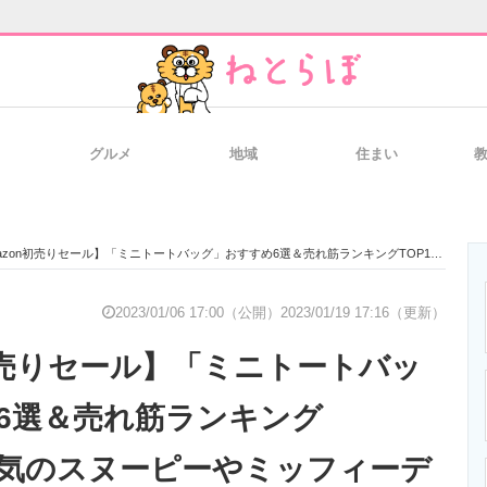
グルメ
地域
住まい
と未来を見通す
スマホと通信の最新トレンド
進化するPCとデ
on初売りセール】「ミニトートバッグ」おすすめ6選＆売れ筋ランキングTOP10！ 人気のスヌーピーやミッフィーデザインも！【2023年1月6日】
のいまが分かる
企業ITのトレンドを詳説
経営リーダーの
2023/01/06 17:00（公開）
2023/01/19 17:16（更新）
n初売りセール】「ミニトートバッ
T製品の総合サイト
IT製品の技術・比較・事例
製造業のIT導入
6選＆売れ筋ランキング
 人気のスヌーピーやミッフィーデ