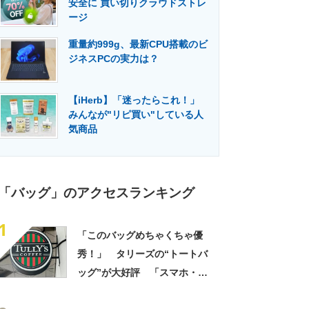
安全に 買い切りクラウドストレ
門メディア
建設×テクノロジーの最前線
ージ
重量約999g、最新CPU搭載のビ
ジネスPCの実力は？
【iHerb】「迷ったらこれ！」
みんなが"リピ買い"している人
気商品
「バッグ」のアクセスランキング
1
「このバッグめちゃくちゃ優
秀！」 タリーズの“トートバ
ッグ”が大好評 「スマホ・財
布・本・飲み物などが入る」