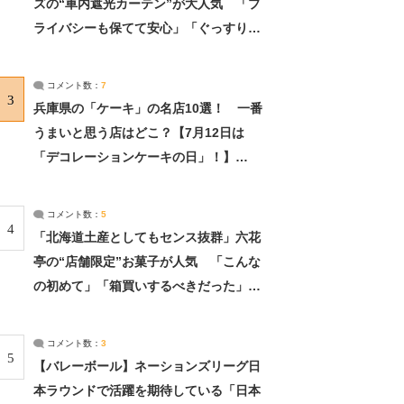
ズの“車内遮光カーテン”が大人気 「プ
ライバシーも保てて安心」「ぐっすり眠
れました」（2/2） | ライフ ねとらぼリ
サーチ：2ページ目
コメント数：
7
3
兵庫県の「ケーキ」の名店10選！ 一番
うまいと思う店はどこ？【7月12日は
「デコレーションケーキの日」！】
（2/4） | 兵庫県 ねとらぼリサーチ：2ペ
ージ目
コメント数：
5
4
「北海道土産としてもセンス抜群」六花
亭の“店舗限定”お菓子が人気 「こんな
の初めて」「箱買いするべきだった」
（1/2） | 北海道 ねとらぼリサーチ
コメント数：
3
5
【バレーボール】ネーションズリーグ日
本ラウンドで活躍を期待している「日本