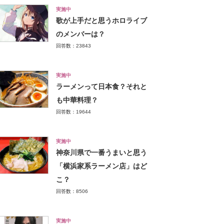
実施中
歌が上手だと思うホロライブ
のメンバーは？
回答数：23843
実施中
ラーメンって日本食？それと
も中華料理？
回答数：19644
実施中
神奈川県で一番うまいと思う
「横浜家系ラーメン店」はど
こ？
回答数：8506
実施中