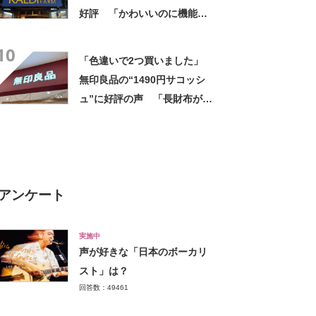
好評 「かわいいのに機能
的」「荷物もたっぷり入る」
10
「200円とは思えない使いや
「色違いで2つ買いました」
すさ」
無印良品の“1490円サコッシ
ュ”に好評の声 「長財布が横
に入る」「マチなしですっき
り」「バッグインバッグに
も」
アンケート
実施中
声が好きな「日本のボーカリ
スト」は？
回答数：49461