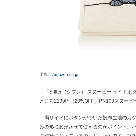
出典：
Amazon.co.jp
「Siffler（シフレ） スヌーピー サイドボ
ところ2199円（20%OFF／PN109スヌ
両サイドにボタンがついた帆布生地のカジ
みの形に変形させて使えるのがポイント。
の総柄になっているのもおしゃれです。マチ