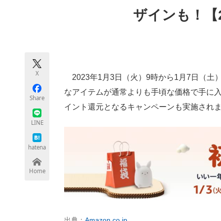
モノづくり技術者専門サイト
エレクトロ
ザインも！【2
ちょっと気になるネットの話題
X
2023年1月3日（火）9時から1月7日（土
なアイテムが通常よりも手頃な価格で手に入
Share
イント還元となるキャンペーンも実施され
LINE
hatena
Home
出典：
Amazon.co.jp