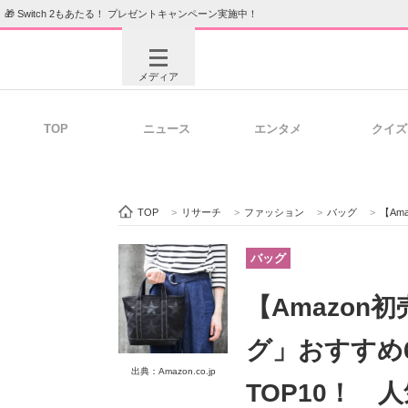
🎁 Switch 2もあたる！ プレゼントキャンペーン実施中！
メディア
TOP
ニュース
エンタメ
クイズ
注目記事を集めた総合ページ
ITの今
TOP
>
リサーチ
>
ファッション
>
バッグ
>
【Amaz
ビジネスと働き方のヒント
AI活用
バッグ
【Amazo
ITエンジニア向け専門サイト
企業向けI
グ」おすすめ
出典：Amazon.co.jp
TOP10！