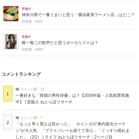
実施中
神奈川県で一番うまいと思う「横浜家系ラーメン店」はどこ？
回答数：8502
実施中
唯一無二の歌声だと思うボーカリストは？
回答数：8069
コメントランキング
コメント数：
21
1
一番好きな「韓国の男性俳優」は？【2026年版・人気投票実施
中】 | 芸能人 ねとらぼリサーチ
コメント数：
7
2
「もっと早く買えば良かった」 カインズの“車内遮光カーテ
ン”が大人気 「プライバシーも保てて安心」「ぐっすり眠れま
した」（2/2） | ライフ ねとらぼリサーチ：2ページ目