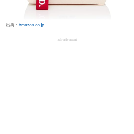
出典：
Amazon.co.jp
advertisement