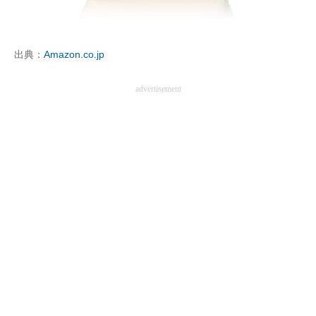
企業向けIT製品の総合サイト
IT製品の技術・比較・事例
出典：
Amazon.co.jp
製造業のIT導入・活用を支援
advertisement
モノづくり技術者専門サイト
エレクトロニクス専門サイト
電子設計の基本と応用
エネルギーの専門メディア
建設×テクノロジーの最前線
ちょっと気になるネットの話題