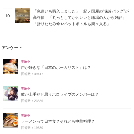
「色違いも購入しました」 紀ノ国屋の“保冷バッグ”が
10
高評価 「丸っとしてかわいいと職場の人から好評」
「折りたたみ傘やペットボトルも楽々入る」
アンケート
実施中
声が好きな「日本のボーカリスト」は？
回答数：49417
実施中
歌が上手だと思うホロライブのメンバーは？
回答数：23836
実施中
ラーメンって日本食？それとも中華料理？
回答数：19630