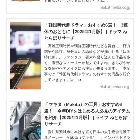
も幅広いシーンで着回せるアイテム…
nlab.itmedia.co.jp
「韓国時代劇ドラマ」おすすめ6選！ 3連
休のおともに【2025年1月版】 | ドラマ ね
とらぼリサーチ
高麗王朝時代や朝鮮王朝時代などを舞台に、権力
闘争や陰謀、身分違いの恋愛などが描かれる「韓国
時代劇」。ファンタジー要素を盛り込んだ作品も多
く、濃密なストーリーが魅力ですよね。きらびやか
な衣装やヘアメイクにも注目が集まります。 本記
事では「韓国時代劇ドラマ」のおすすめ商品を紹介
していきます。[autho…
nlab.itmedia.co.jp
「マキタ（Makita）の工具」おすすめ6
選！ 今年DIYをはじめる人必見のアイテム
を紹介【2025年1月版】 | ライフ ねとらぼ
リサーチ
愛知県安城市に本社を置く日本の大手総合電動工
具メーカー「Makita（マキタ）」。インパクトドラ