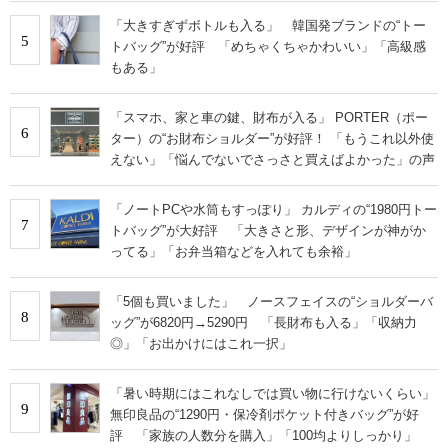
「大きすぎずボトルも入る」 韓国発ブランドの“トー
5
トバッグ”が好評 「めちゃくちゃかわいい」「高級感
もある」
「スマホ、家と車の鍵、財布が入る」 PORTER（ポー
6
ター）の“お財布ショルダー”が好評！ 「もうこれ以外使
えない」「悩んでないでさっさと買えばよかった」の声
「ノートPCや水筒もすっぽり」 カルディの“1980円トー
7
トバッグ”が大好評 「大きさと形、デザインが神がか
ってる」「お弁当箱などを入れても余裕」
「5個も買いました」 ノースフェイスの“ショルダーバ
8
ッグ”が6820円→5290円 「長財布も入る」「収納力
◎」「お出かけにはこれ一択」
「暑い時期にはこれなしでは買い物に行けないくらい」
9
無印良品の“1290円・保冷剤ポケット付きバッグ”が好
評 「家族の人数分を購入」「100均よりしっかり」