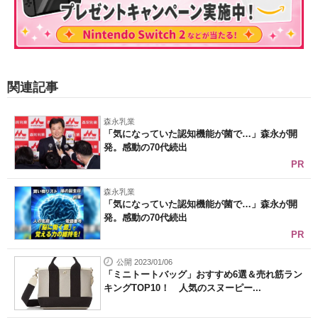
関連記事
森永乳業
「気になっていた認知機能が菌で…」森永が開
発。感動の70代続出
PR
森永乳業
「気になっていた認知機能が菌で…」森永が開
発。感動の70代続出
PR
公開 2023/01/06
「ミニトートバッグ」おすすめ6選＆売れ筋ラン
キングTOP10！ 人気のスヌーピー...