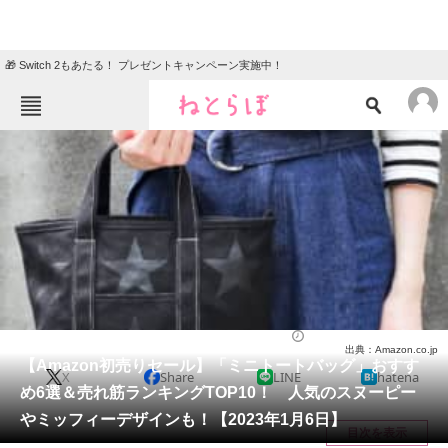
🎁 Switch 2もあたる！ プレゼントキャンペーン実施中！
ねとらぼメニュー
TOP
ニュース
エンタメ
クイズ
グルメ
地域
住まい
教育・育児
動物
リサーチ
バッグ
2023/01/06 17:00（公開）
出典：Amazon.co.jp
会員記事
【Amazon初売りセール】「ミニトートバッグ」おすす
X
Share
LINE
hatena
め6選＆売れ筋ランキングTOP10！ 人気のスヌーピー
メディア
やミッフィーデザインも！【2023年1月6日】
目次を表示
注目記事を集めた総合ページ