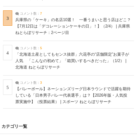
コメント数：
7
3
兵庫県の「ケーキ」の名店10選！ 一番うまいと思う店はどこ？
【7月12日は「デコレーションケーキの日」！】（2/4） | 兵庫県
ねとらぼリサーチ：2ページ目
コメント数：
5
4
「北海道土産としてもセンス抜群」六花亭の“店舗限定”お菓子が
人気 「こんなの初めて」「箱買いするべきだった」（1/2） |
北海道 ねとらぼリサーチ
コメント数：
3
5
【バレーボール】ネーションズリーグ日本ラウンドで活躍を期待
している「日本男子バレー代表選手」は？【2026年版・人気投
票実施中】（投票結果） | スポーツ ねとらぼリサーチ
カテゴリ一覧