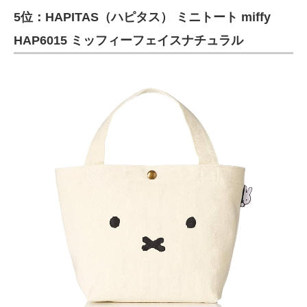
5位：HAPITAS（ハピタス） ミニトート miffy
ITの今と未来を見通す
HAP6015 ミッフィーフェイスナチュラル
スマホと通信の最新トレンド
進化するPCとデバイスの未来
好きが集まる 比べて選べる
ビジネスと働き方のヒント
AI活用のいまが分かる
企業ITのトレンドを詳説
経営リーダーのコミュニティ
マーケ×ITの今がよく分かる
ITエンジニア向け専門サイト