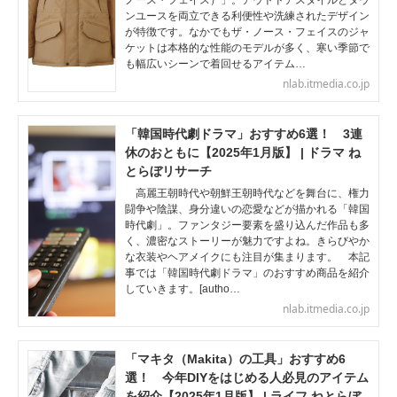
ノース・フェイス）」。アウトドアスタイルとタウ
ンユースを両立できる利便性や洗練されたデザイン
が特徴です。なかでもザ・ノース・フェイスのジャ
ケットは本格的な性能のモデルが多く、寒い季節で
も幅広いシーンで着回せるアイテム…
nlab.itmedia.co.jp
「韓国時代劇ドラマ」おすすめ6選！ 3連
休のおともに【2025年1月版】 | ドラマ ね
とらぼリサーチ
高麗王朝時代や朝鮮王朝時代などを舞台に、権力
闘争や陰謀、身分違いの恋愛などが描かれる「韓国
時代劇」。ファンタジー要素を盛り込んだ作品も多
く、濃密なストーリーが魅力ですよね。きらびやか
な衣装やヘアメイクにも注目が集まります。 本記
事では「韓国時代劇ドラマ」のおすすめ商品を紹介
していきます。[autho…
nlab.itmedia.co.jp
「マキタ（Makita）の工具」おすすめ6
選！ 今年DIYをはじめる人必見のアイテム
を紹介【2025年1月版】 | ライフ ねとらぼ