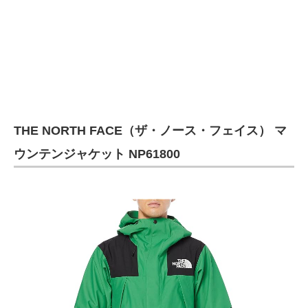
企業向けIT製品の総合サイト
IT製品の技術・比較・事例
製造業のIT導入・活用を支援
モノづくり技術者専門サイト
THE NORTH FACE（ザ・ノース・フェイス） マ
エレクトロニクス専門サイト
ウンテンジャケット NP61800
電子設計の基本と応用
エネルギーの専門メディア
建設×テクノロジーの最前線
ちょっと気になるネットの話題