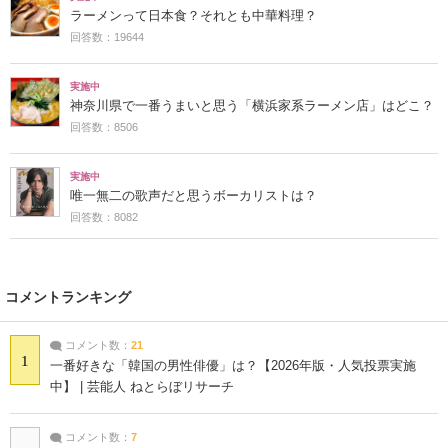
ラーメンって日本食？それとも中華料理？
回答数：19644
実施中
神奈川県で一番うまいと思う「横浜家系ラーメン店」はどこ？
回答数：8506
実施中
唯一無二の歌声だと思うボーカリストは？
回答数：8082
コメントランキング
コメント数：
21
1
一番好きな「韓国の男性俳優」は？【2026年版・人気投票実施
中】 | 芸能人 ねとらぼリサーチ
コメント数：
7