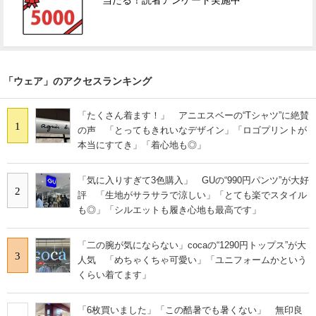
当たる！読者アンケート実施中
「ウェア」のアクセスランキング
「たくさん着ます！」 アニエスベーの“Tシャツ”に絶賛
1
の声 「とってもきれいなデザイン」「ロゴプリントが
本当にすてき」「着心地も◎」
「気に入りすぎて3色購入」 GUの“990円パンツ”が大好
2
評 「生地がサラサラで涼しい」「とても楽でスタイル
も◎」「シルエットも履き心地も最高です」
「二の腕が気にならない」cocaの“1290円トップス”が大
3
人気 「めちゃくちゃ可愛い」「ユニフォームかという
くらい着てます」
「6枚買いました」「この酷暑でも暑くない」 無印良