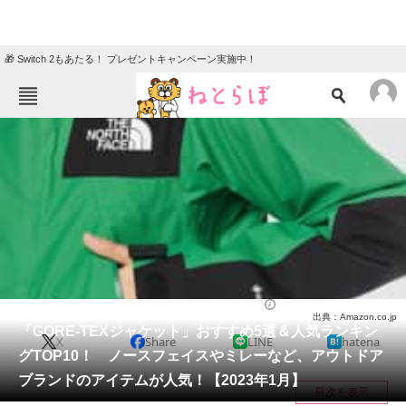
🎁 Switch 2もあたる！ プレゼントキャンペーン実施中！
ねとらぼメニュー
TOP
ニュース
エンタメ
クイズ
グルメ
地域
住まい
教育・育児
動物
リサーチ
ウェア
2023/01/10 20:00（公開）
出典：Amazon.co.jp
会員記事
「GORE-TEXジャケット」おすすめ5選＆人気ランキン
X
Share
LINE
hatena
グTOP10！ ノースフェイスやミレーなど、アウトドア
メディア
ブランドのアイテムが人気！【2023年1月】
目次を表示
注目記事を集めた総合ページ