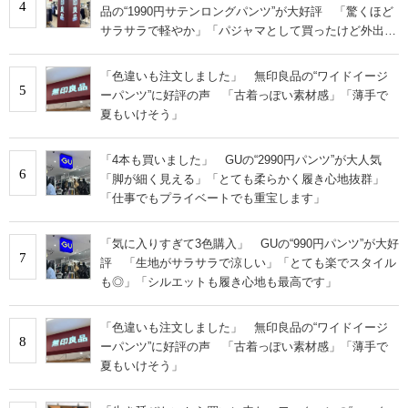
4
品の“1990円サテンロングパンツ”が大好評 「驚くほど
サラサラで軽やか」「パジャマとして買ったけど外出用
にした」
「色違いも注文しました」 無印良品の“ワイドイージ
5
ーパンツ”に好評の声 「古着っぽい素材感」「薄手で
夏もいけそう」
「4本も買いました」 GUの“2990円パンツ”が大人気
6
「脚が細く見える」「とても柔らかく履き心地抜群」
「仕事でもプライベートでも重宝します」
「気に入りすぎて3色購入」 GUの“990円パンツ”が大好
7
評 「生地がサラサラで涼しい」「とても楽でスタイル
も◎」「シルエットも履き心地も最高です」
「色違いも注文しました」 無印良品の“ワイドイージ
8
ーパンツ”に好評の声 「古着っぽい素材感」「薄手で
夏もいけそう」