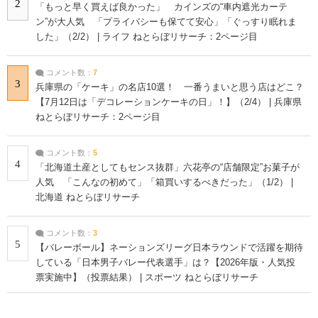
2
「もっと早く買えば良かった」 カインズの“車内遮光カーテ
ン”が大人気 「プライバシーも保てて安心」「ぐっすり眠れま
した」（2/2） | ライフ ねとらぼリサーチ：2ページ目
コメント数：
7
3
兵庫県の「ケーキ」の名店10選！ 一番うまいと思う店はどこ？
【7月12日は「デコレーションケーキの日」！】（2/4） | 兵庫県
ねとらぼリサーチ：2ページ目
コメント数：
5
4
「北海道土産としてもセンス抜群」六花亭の“店舗限定”お菓子が
人気 「こんなの初めて」「箱買いするべきだった」（1/2） |
北海道 ねとらぼリサーチ
コメント数：
3
5
【バレーボール】ネーションズリーグ日本ラウンドで活躍を期待
している「日本男子バレー代表選手」は？【2026年版・人気投
票実施中】（投票結果） | スポーツ ねとらぼリサーチ