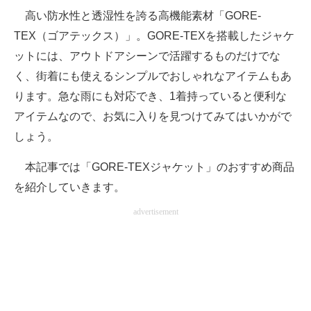
高い防水性と透湿性を誇る高機能素材「GORE-
ITの今と未来を見通す
TEX（ゴアテックス）」。GORE-TEXを搭載したジャケ
ットには、アウトドアシーンで活躍するものだけでな
スマホと通信の最新トレンド
く、街着にも使えるシンプルでおしゃれなアイテムもあ
進化するPCとデバイスの未来
ります。急な雨にも対応でき、1着持っていると便利な
アイテムなので、お気に入りを見つけてみてはいかがで
好きが集まる 比べて選べる
しょう。
ビジネスと働き方のヒント
本記事では「GORE-TEXジャケット」のおすすめ商品
AI活用のいまが分かる
を紹介していきます。
企業ITのトレンドを詳説
advertisement
経営リーダーのコミュニティ
マーケ×ITの今がよく分かる
ITエンジニア向け専門サイト