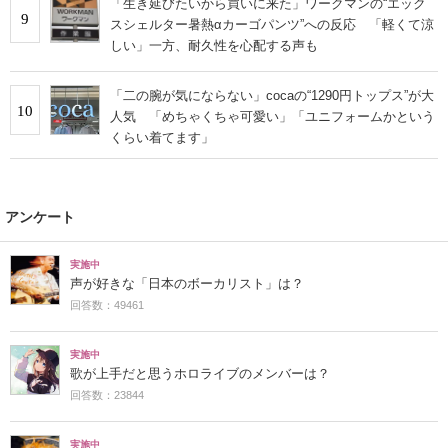
「生き延びたいから買いに来た」ワークマンの“エック
9
スシェルター暑熱αカーゴパンツ”への反応 「軽くて涼
しい」一方、耐久性を心配する声も
「二の腕が気にならない」cocaの“1290円トップス”が大
10
人気 「めちゃくちゃ可愛い」「ユニフォームかという
くらい着てます」
アンケート
実施中
声が好きな「日本のボーカリスト」は？
回答数：49461
実施中
歌が上手だと思うホロライブのメンバーは？
回答数：23844
実施中