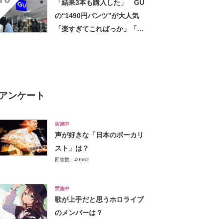
「結果3本も購入した」 GU
チンです」の声
の“1490円パンツ”が大人気
「楽すぎてこればっか」「洗
濯後も乾きが早い」
アンケート
実施中
声が好きな「日本のボーカリ
スト」は？
回答数：49562
実施中
歌が上手だと思うホロライブ
のメンバーは？