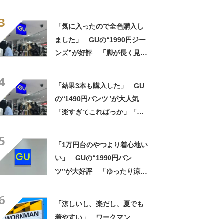
た！」「着てると必ず褒めら
3
れる！！」
「気に入ったので全色購入し
ました」 GUの“1990円ジー
ンズ”が好評 「脚が長く見え
る！」「動きやすくてストレ
4
スなし」の声
「結果3本も購入した」 GU
の“1490円パンツ”が大人気
「楽すぎてこればっか」「洗
濯後も乾きが早い」
5
「1万円台のやつより着心地い
い」 GUの“1990円パン
ツ”が大好評 「ゆったり涼し
く履ける」「高見えハーフパ
6
ンツ」
「涼しいし、楽だし、夏でも
着やすい」 ワークマン