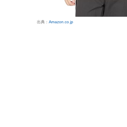
出典：
Amazon.co.jp