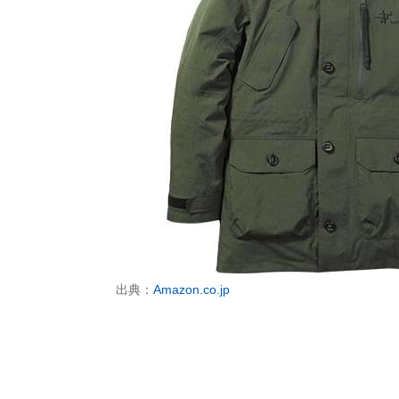
出典：
Amazon.co.jp