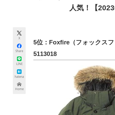
モノづくり技術者専門サイト
エレクトロ
人気！【202
ちょっと気になるネットの話題
X
5位：Foxfire（フォック
Share
5113018
LINE
hatena
Home