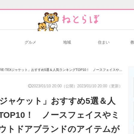
グルメ
地域
住まい
と未来を見通す
スマホと通信の最新トレンド
進化するPCとデ
-TEXジャケット」おすすめ5選＆人気ランキングTOP10！ ノースフェイスやミレーなど、アウトドアブランドのアイテムが人気！【2023年1月】
のいまが分かる
企業ITのトレンドを詳説
経営リーダーの
2023/01/10 20:00（公開）
2023/01/10 20:00（更新）
EXジャケット」おすすめ5選＆人
T製品の総合サイト
IT製品の技術・比較・事例
製造業のIT導入
TOP10！ ノースフェイスやミ
ウトドアブランドのアイテムが