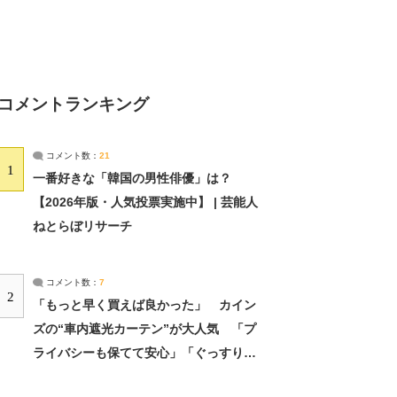
コメントランキング
コメント数：
21
1
一番好きな「韓国の男性俳優」は？
【2026年版・人気投票実施中】 | 芸能人
ねとらぼリサーチ
コメント数：
7
2
「もっと早く買えば良かった」 カイン
ズの“車内遮光カーテン”が大人気 「プ
ライバシーも保てて安心」「ぐっすり眠
れました」（2/2） | ライフ ねとらぼリ