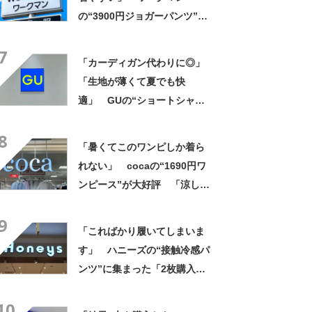
の“3900円ジョガーパンツ”が
大好評 「薄くて真夏でも履
7
けるし色も最高」「スタイル
「カーディガン代わりに◎」
よく見えます」
「生地が薄くて夏でも快
適」 GUの“ショートシャ
ツ”が1990→900円に 「シル
8
エットがすっきりする」「一
「暑くてこのワンピしか着ら
枚羽織るだけでオシャレに見
れない」 cocaの“1690円ワ
える」
ンピース”が大好評 「涼しく
着られて、シワがよらない素
9
材感と薄さも◎」「大好きす
「こればかり履いてしまいま
ぎて色違いも購入」
す」 ハニーズの“接触冷感パ
ンツ”に集まった「2枚購入し
ました」「スタイル良く見え
10
ます！」「薄手で涼しく、楽