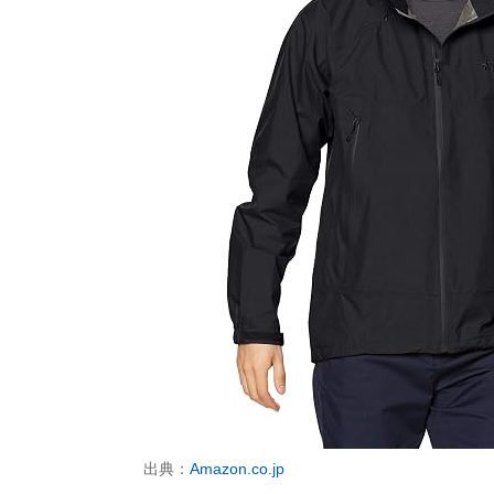
出典：
Amazon.co.jp