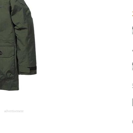
advertisement