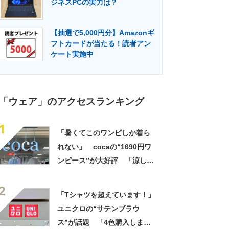
ジネスPCの実力は？
門メディア
建設×テクノロジーの最前線
【抽選で5,000円分】Amazonギ
フトカードが当たる！読者アン
ケート実施中
「ウェア」のアクセスランキング
1
「暑くてこのワンピしか着ら
れない」 cocaの“1690円ワ
ンピース”が大好評 「涼しく
着られて、シワがよらない素
2
材感と薄さも◎」「大好きす
「Tシャツを超えています！」
ぎて色違いも購入」
ユニクロの“サテンブラウ
ス”が話題 「4色購入しまし