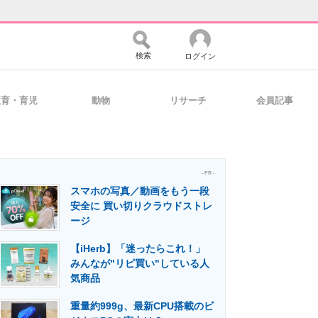
検索
ログイン
教育・育児
動物
リサーチ
会員記事
バイスの未来
好きが集まる 比べて選べる
- PR -
スマホの写真／動画をもう一段
コミュニティ
マーケ×ITの今がよく分かる
安全に 買い切りクラウドストレ
ージ
【iHerb】「迷ったらこれ！」
・活用を支援
みんなが"リピ買い"している人
気商品
重量約999g、最新CPU搭載のビ