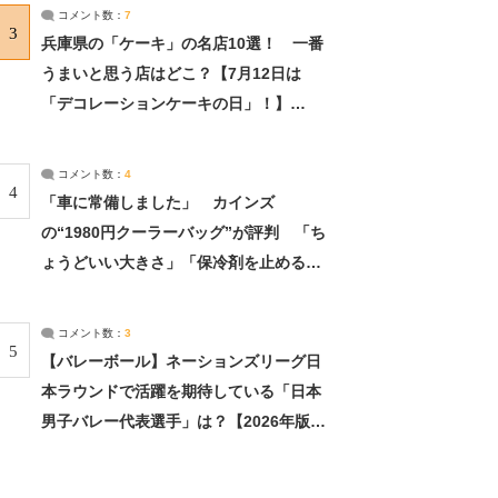
サーチ：2ページ目
コメント数：
7
3
兵庫県の「ケーキ」の名店10選！ 一番
うまいと思う店はどこ？【7月12日は
「デコレーションケーキの日」！】
（2/4） | 兵庫県 ねとらぼリサーチ：2ペ
ージ目
コメント数：
4
4
「車に常備しました」 カインズ
の“1980円クーラーバッグ”が評判 「ち
ょうどいい大きさ」「保冷剤を止めるベ
ルトが良い」（1/5） | ライフ ねとらぼ
リサーチ
コメント数：
3
5
【バレーボール】ネーションズリーグ日
本ラウンドで活躍を期待している「日本
男子バレー代表選手」は？【2026年版・
人気投票実施中】（投票結果） | スポー
ツ ねとらぼリサーチ