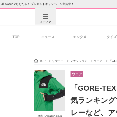
🎁 Switch 2もあたる！ プレゼントキャンペーン実施中！
メディア
TOP
ニュース
エンタメ
クイズ
注目記事を集めた総合ページ
ITの今
TOP
>
リサーチ
>
ファッション
>
ウェア
>
「GORE
ビジネスと働き方のヒント
AI活用
ウェア
「GORE-T
ITエンジニア向け専門サイト
企業向けI
気ランキング
レーなど、ア
出典：Amazon.co.jp