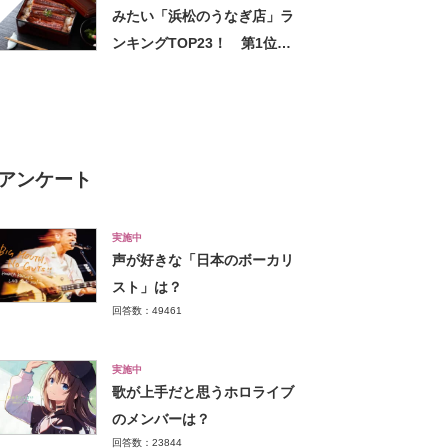
みたい「浜松のうなぎ店」ラ
ンキングTOP23！ 第1位は
「浜名湖うなぎ 丸浜」【2024
年最新調査結果】
アンケート
実施中
声が好きな「日本のボーカリ
スト」は？
回答数：49461
実施中
歌が上手だと思うホロライブ
のメンバーは？
回答数：23844