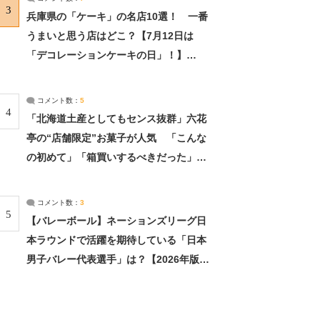
3
兵庫県の「ケーキ」の名店10選！ 一番
うまいと思う店はどこ？【7月12日は
「デコレーションケーキの日」！】
（2/4） | 兵庫県 ねとらぼリサーチ：2ペ
ージ目
コメント数：
5
4
「北海道土産としてもセンス抜群」六花
亭の“店舗限定”お菓子が人気 「こんな
の初めて」「箱買いするべきだった」
（1/2） | 北海道 ねとらぼリサーチ
コメント数：
3
5
【バレーボール】ネーションズリーグ日
本ラウンドで活躍を期待している「日本
男子バレー代表選手」は？【2026年版・
人気投票実施中】（投票結果） | スポー
ツ ねとらぼリサーチ