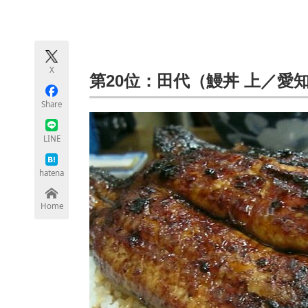
モノづくり技術者専門サイト
エレクトロ
X
ちょっと気になるネットの話題
第20位：田代（鰻丼 上／愛
Share
LINE
hatena
Home