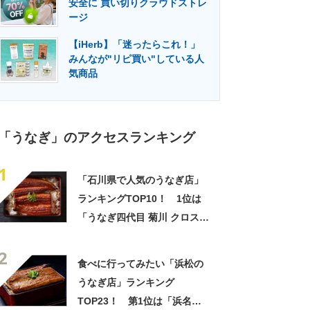
安全に 買い切りクラウドストレ
門メディア
建設×テクノロジーの最前線
ージ
【iHerb】「迷ったらこれ！」
みんなが"リピ買い"している人
気商品
「うなぎ」のアクセスランキング
1
「石川県で人気のうなぎ店」
ランキングTOP10！ 1位は
「うなぎ四代目 菊川 クロスゲ
ート金沢店」【2023年2月
2
版】
食べに行ってみたい「浜松の
うなぎ店」ランキング
TOP23！ 第1位は「浜名湖