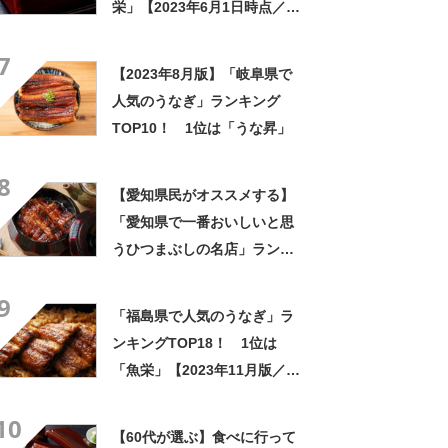
栄」【2023年6月1日時点／
SARAH】
7
【2023年8月版】「岐阜県で
人気のうなぎ」ランキング
TOP10！ 1位は「うな昇」
8
【愛知県民がオススメする】
「愛知県で一番おいしいと思
うひつまぶしの名店」ランキ
ングTOP16！ 第1位は「あ
9
つた蓬莱軒」【2023年最新調
「福島県で人気のうなぎ」ラ
査結果】
ンキングTOP18！ 1位は
「魚栄」【2023年11月版／
Googleクチコミ調べ】
10
【60代が選ぶ】食べに行って