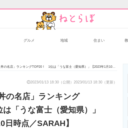
グルメ
地域
住まい
と未来を見通す
スマホと通信の最新トレンド
進化するPCとデ
の名店」ランキングTOP20！ 1位は「うな富士（愛知県）」【2023年1月10日時点／SARAH】
のいまが分かる
企業ITのトレンドを詳説
経営リーダーの
2023/01/13 18:30（公開）
2023/01/13 18:30（更新）
丼の名店」ランキング
T製品の総合サイト
IT製品の技術・比較・事例
製造業のIT導入
1位は「うな富士（愛知県）」
10日時点／SARAH】