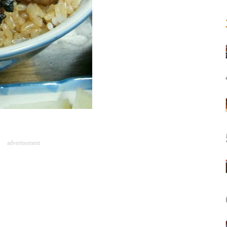
advertisement