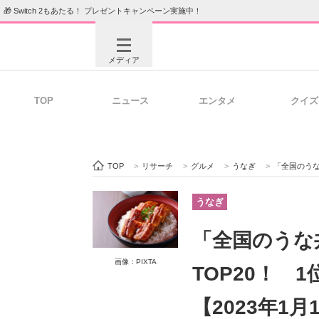
🎁 Switch 2もあたる！ プレゼントキャンペーン実施中！
メディア
TOP
ニュース
エンタメ
クイズ
注目記事を集めた総合ページ
ITの今
TOP
>
リサーチ
>
グルメ
>
うなぎ
>
「全国のうな丼
ビジネスと働き方のヒント
AI活用
うなぎ
「全国のうな
ITエンジニア向け専門サイト
企業向けI
画像：PIXTA
TOP20！ 
【2023年1月