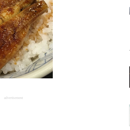
advertisement