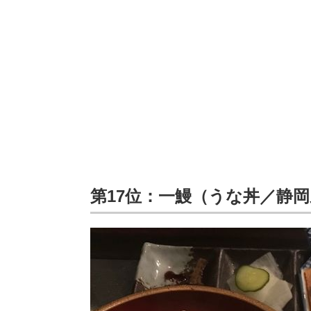
第17位：一鰻（うな丼／静