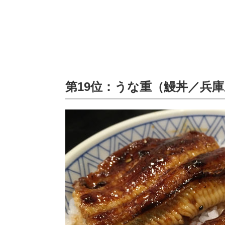
第19位：うな重（鰻丼／兵