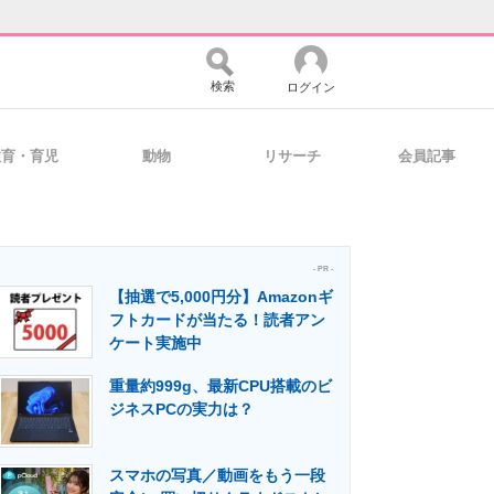
検索
ログイン
教育・育児
動物
リサーチ
会員記事
バイスの未来
好きが集まる 比べて選べる
- PR -
【抽選で5,000円分】Amazonギ
コミュニティ
マーケ×ITの今がよく分かる
フトカードが当たる！読者アン
ケート実施中
重量約999g、最新CPU搭載のビ
・活用を支援
ジネスPCの実力は？
スマホの写真／動画をもう一段