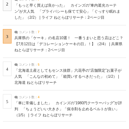
2
「もっと早く買えば良かった」 カインズの“車内遮光カーテ
ン”が大人気 「プライバシーも保てて安心」「ぐっすり眠れま
した」（2/2） | ライフ ねとらぼリサーチ：2ページ目
コメント数：
7
3
兵庫県の「ケーキ」の名店10選！ 一番うまいと思う店はどこ？
【7月12日は「デコレーションケーキの日」！】（2/4） | 兵庫県
ねとらぼリサーチ：2ページ目
コメント数：
5
4
「北海道土産としてもセンス抜群」六花亭の“店舗限定”お菓子が
人気 「こんなの初めて」「箱買いするべきだった」（1/2） |
北海道 ねとらぼリサーチ
コメント数：
4
5
「車に常備しました」 カインズの“1980円クーラーバッグ”が評
判 「ちょうどいい大きさ」「保冷剤を止めるベルトが良い」
（1/5） | ライフ ねとらぼリサーチ