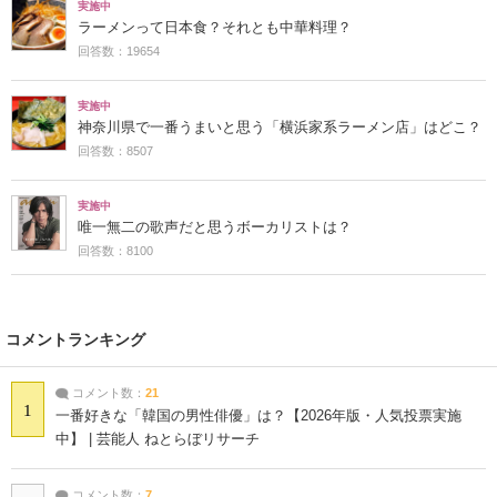
実施中
ラーメンって日本食？それとも中華料理？
回答数：19654
実施中
神奈川県で一番うまいと思う「横浜家系ラーメン店」はどこ？
回答数：8507
実施中
唯一無二の歌声だと思うボーカリストは？
回答数：8100
コメントランキング
コメント数：
21
1
一番好きな「韓国の男性俳優」は？【2026年版・人気投票実施
中】 | 芸能人 ねとらぼリサーチ
コメント数：
7