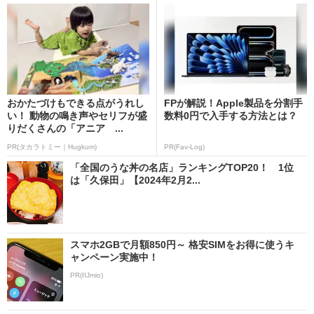
おかたづけもできる点がうれし
FPが解説！Apple製品を分割手
い！ 動物の鳴き声やセリフが盛
数料0円で入手する方法とは？
りだくさんの「アニア ...
PR(タカラトミー｜Hugkum)
PR(Fav-Log)
「全国のうな丼の名店」ランキングTOP20！ 1位
は「久保田」【2024年2月2...
スマホ2GBで月額850円～ 格安SIMをお得に使うキ
ャンペーン実施中！
PR(IIJmio)