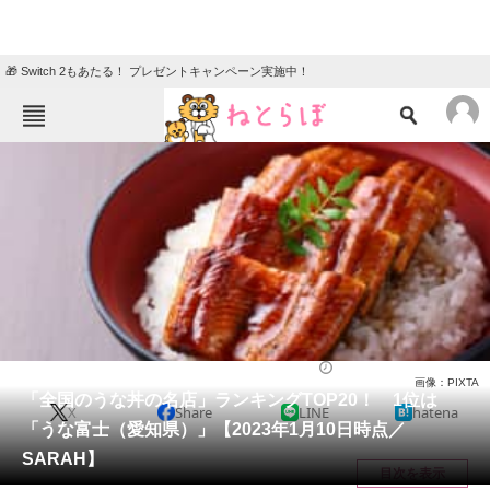
🎁 Switch 2もあたる！ プレゼントキャンペーン実施中！
ねとらぼメニュー
TOP
ニュース
エンタメ
クイズ
グルメ
地域
住まい
教育・育児
動物
リサーチ
うなぎ
2023/01/13 18:30（公開）
画像：PIXTA
会員記事
「全国のうな丼の名店」ランキングTOP20！ 1位は
X
Share
LINE
hatena
「うな富士（愛知県）」【2023年1月10日時点／
メディア
SARAH】
目次を表示
注目記事を集めた総合ページ