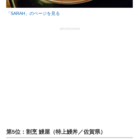
企業向けIT製品の総合サイト
「SARAH」のページを見る
IT製品の技術・比較・事例
advertisement
製造業のIT導入・活用を支援
モノづくり技術者専門サイト
エレクトロニクス専門サイト
電子設計の基本と応用
エネルギーの専門メディア
建設×テクノロジーの最前線
ちょっと気になるネットの話題
第5位：割烹 鰻屋（特上鰻丼／佐賀県）