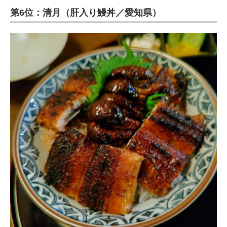
第6位：清月（肝入り鰻丼／愛知県）
ITの今と未来を見通す
スマホと通信の最新トレンド
進化するPCとデバイスの未来
好きが集まる 比べて選べる
ビジネスと働き方のヒント
AI活用のいまが分かる
企業ITのトレンドを詳説
経営リーダーのコミュニティ
マーケ×ITの今がよく分かる
ITエンジニア向け専門サイト