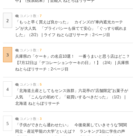
中】（投票結果） | 芸能人 ねとらぼリサーチ
コメント数：
7
2
「もっと早く買えば良かった」 カインズの“車内遮光カーテ
ン”が大人気 「プライバシーも保てて安心」「ぐっすり眠れま
した」（2/2） | ライフ ねとらぼリサーチ：2ページ目
コメント数：
7
3
兵庫県の「ケーキ」の名店10選！ 一番うまいと思う店はどこ？
【7月12日は「デコレーションケーキの日」！】（2/4） | 兵庫県
ねとらぼリサーチ：2ページ目
コメント数：
5
4
「北海道土産としてもセンス抜群」六花亭の“店舗限定”お菓子が
人気 「こんなの初めて」「箱買いするべきだった」（1/2） |
北海道 ねとらぼリサーチ
コメント数：
3
5
「子供ができたら通わせたい」 今後発展していきそうな“関関
同立・産近甲龍の大学”といえば？ ランキング1位に学生の声