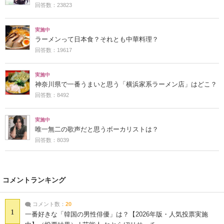
回答数：23823
実施中
ラーメンって日本食？それとも中華料理？
回答数：19617
実施中
神奈川県で一番うまいと思う「横浜家系ラーメン店」はどこ？
回答数：8492
実施中
唯一無二の歌声だと思うボーカリストは？
回答数：8039
コメントランキング
コメント数：
20
1
一番好きな「韓国の男性俳優」は？【2026年版・人気投票実施