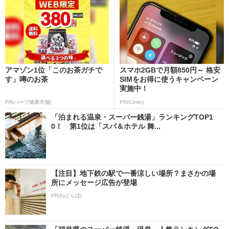
アマゾン1位「このお茶ガチで
スマホ2GBで月額850円～ 格安
す」噂のお茶
SIMをお得に使うキャンペーン
実施中！
PR(ハーブ健康本舗)
PR(IIJmio)
「泊まれる温泉・スーパー銭湯」ランキングTOP1
0！ 第1位は「スパ＆ホテル 舞...
【注目】地下鉄の駅で一番涼しい場所？まさかの場
所にメッセージ広告が登場
PR(ねとらぼ)