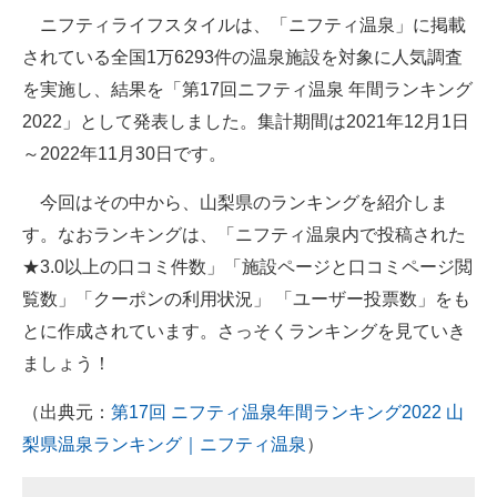
ニフティライフスタイルは、「ニフティ温泉」に掲載
ITの今と未来を見通す
されている全国1万6293件の温泉施設を対象に人気調査
を実施し、結果を「第17回ニフティ温泉 年間ランキング
スマホと通信の最新トレンド
2022」として発表しました。集計期間は2021年12月1日
進化するPCとデバイスの未来
～2022年11月30日です。
好きが集まる 比べて選べる
今回はその中から、山梨県のランキングを紹介しま
す。なおランキングは、「ニフティ温泉内で投稿された
ビジネスと働き方のヒント
★3.0以上の口コミ件数」「施設ページと口コミページ閲
AI活用のいまが分かる
覧数」「クーポンの利用状況」 「ユーザー投票数」をも
とに作成されています。さっそくランキングを見ていき
企業ITのトレンドを詳説
ましょう！
経営リーダーのコミュニティ
（出典元：
第17回 ニフティ温泉年間ランキング2022 山
マーケ×ITの今がよく分かる
梨県温泉ランキング｜ニフティ温泉
）
ITエンジニア向け専門サイト