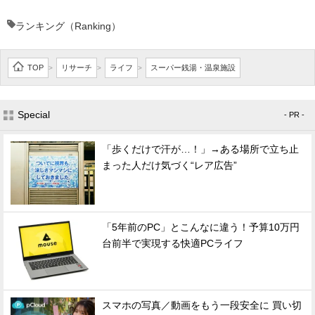
ランキング（Ranking）
TOP
リサーチ
ライフ
スーパー銭湯・温泉施設
>
>
>
Special
- PR -
「歩くだけで汗が…！」→ある場所で立ち止
まった人だけ気づく“レア広告”
「5年前のPC」とこんなに違う！予算10万円
台前半で実現する快適PCライフ
スマホの写真／動画をもう一段安全に 買い切