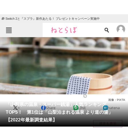
🎁 Switch 2と『スプラ』新作あたる！ プレゼントキャンペーン実施中
ねとらぼメニュー
TOP
ニュース
エンタメ
クイズ
グルメ
地域
住まい
教育・育児
動物
リサーチ
スーパー銭湯・温泉施設
2023/01/12 08:15（公開）
画像：PIXTA
会員記事
「山梨県の温泉・スーパー銭湯」人気ランキング
X
Share
LINE
hatena
TOP5！ 第1位は「山梨泊まれる温泉 より道の湯」
メディア
【2022年最新調査結果】
目次を表示
注目記事を集めた総合ページ