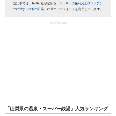
当記事では、Twitter社が定める「
ユーザーの権利およびコンテン
企業向けIT製品の総合サイト
ツに対する権利の許諾
」に基づいてツイートを利用しています。
IT製品の技術・比較・事例
advertisement
製造業のIT導入・活用を支援
モノづくり技術者専門サイト
エレクトロニクス専門サイト
電子設計の基本と応用
エネルギーの専門メディア
建設×テクノロジーの最前線
ちょっと気になるネットの話題
「山梨県の温泉・スーパー銭湯」人気ランキング