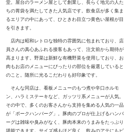
堂。屋台のラーメン屋として創業し、長らく地元の人た
ちの胃袋を満たしてきた人気店です。飲食店が多く集ま
るエリアの中にあって、ひときわ目立つ黄色い屋根が目
を引きます。
店内は昭和レトロな独特の雰囲気に包まれており、店
員さんの真心あふれる接客もあって、注文前から期待が
高まります。野菜は新鮮な有機野菜を使用しており、お
肉もお店のメニューにぴったりの部位を厳選していると
のこと。随所に光るこだわりも好印象です。
そんな同店は、看板メニューのもつ煮や辛口ホルモ
ン、ハラミステーキなど、ガッツリ系メニューが人気。
その中で、多くのお客さんから支持を集める人気の一品
が「ポークハンバーグ」。豚肉のプロが仕上げるハンバ
ーグは雑味や臭みがなく、豚肉本来のうまみをたっぷり
堪能できます。サイズ感もほど良く、飲みのアテにもピ