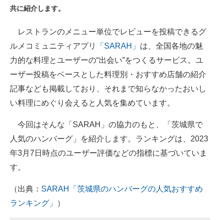
共に紹介します。
ITの今と未来を見通す
レストランのメニュー単位でレビューを投稿できるグ
スマホと通信の最新トレンド
ルメコミュニティアプリ
「SARAH」
は、全国各地の魅
力的な料理とユーザーの“出会い”をつくるサービス。ユ
進化するPCとデバイスの未来
ーザー投稿をベースとした料理別・おすすめ店舗の紹介
好きが集まる 比べて選べる
記事なども掲載しており、それまで知らなかったおいし
い料理にめぐり会えると人気を集めています。
ビジネスと働き方のヒント
今回はそんな「SARAH」の協力のもと、「茨城県で
AI活用のいまが分かる
人気のハンバーグ」を紹介します。ランキングは、2023
企業ITのトレンドを詳説
年3月7日時点のユーザー評価などの指標に基づいていま
す。
経営リーダーのコミュニティ
（出典：
SARAH「茨城県のハンバーグの人気おすすめ
マーケ×ITの今がよく分かる
ランキング」
）
ITエンジニア向け専門サイト