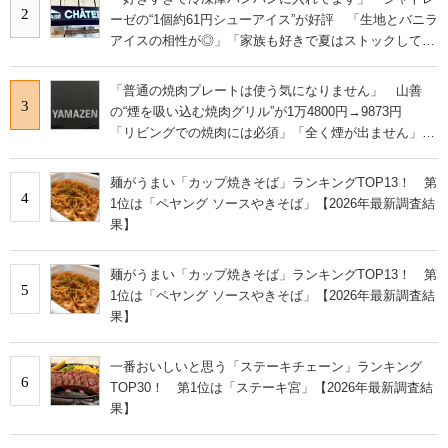
2
ーゼの“1個約61円シューアイス”が好評 「生地とバニラ
アイスの相性が◎」「家族も好きで夏はストックして
る」
「普通の焼肉プレートは使う気になりません」 山善
3
の“煙を吸い込む焼肉グリル”が1万4800円→9873円
「リビングでの焼肉には必須」「全く煙が出ません」と
絶賛
麺がうまい「カップ焼きそば」ランキングTOP13！ 第
4
1位は「ペヤング ソースやきそば」【2026年最新調査結
果】
麺がうまい「カップ焼きそば」ランキングTOP13！ 第
5
1位は「ペヤング ソースやきそば」【2026年最新調査結
果】
一番おいしいと思う「ステーキチェーン」ランキング
6
TOP30！ 第1位は「ステーキ宮」【2026年最新調査結
果】