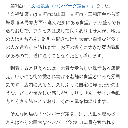
第1位は
「文福飯店（ハンバーグ定食）」
でした。
「文福飯店」は古河市北山田、古河市・三和庁舎から茨
城県道56号線方面へ進んだ所にある食堂。デカ盛りで有
名なお店で、アクセスは決して良くありませんが、地元
の人はもちろん、評判を聞きつけた大食い自慢など多く
の人が遠方から訪れます。お店の近くに大きな案内看板
があるので、道に迷うことなくたどり着けます。
到着すると見えるのは、大衆食堂らしい風情ある店構
え。いかにも街で愛され続ける老舗の食堂といった雰囲
気です。店内に入ると、久しぶりに自宅に帰ったかのよ
うな、どこか懐かしい感じがたまりません。サイン色紙
もたくさん飾られており、その人気を物語ります。
そんな同店の「ハンバーグ定食」は、大皿を埋め尽く
さんばかりの巨大なハンバーグの迫力に目を奪われま