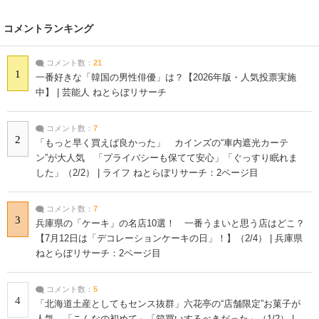
コメントランキング
コメント数：
21
1
一番好きな「韓国の男性俳優」は？【2026年版・人気投票実施
中】 | 芸能人 ねとらぼリサーチ
コメント数：
7
2
「もっと早く買えば良かった」 カインズの“車内遮光カーテ
ン”が大人気 「プライバシーも保てて安心」「ぐっすり眠れま
した」（2/2） | ライフ ねとらぼリサーチ：2ページ目
コメント数：
7
3
兵庫県の「ケーキ」の名店10選！ 一番うまいと思う店はどこ？
【7月12日は「デコレーションケーキの日」！】（2/4） | 兵庫県
ねとらぼリサーチ：2ページ目
コメント数：
5
4
「北海道土産としてもセンス抜群」六花亭の“店舗限定”お菓子が
人気 「こんなの初めて」「箱買いするべきだった」（1/2） |