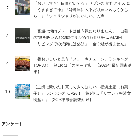
「おいしすぎて白目むいてる」セブンの“新作アイス”に
7
「うますぎて神」「冷凍庫に入るだけ買い込もうかし
ら…」「シャリシャリがおいしい」の声
「普通の焼肉プレートは使う気になりません」 山善
8
の“煙を吸い込む焼肉グリル”が1万4800円→9873円
「リビングでの焼肉には必須」「全く煙が出ません」と
絶賛
一番おいしいと思う「ステーキチェーン」ランキング
9
TOP30！ 第1位は「ステーキ宮」【2026年最新調査結
果】
【主婦に聞いた】買ってきてほしい「横浜土産（お菓
10
子）」ランキングTOP26！ 第1位は「サブレ（横濱文
明堂）」【2026年最新調査結果】
アンケート