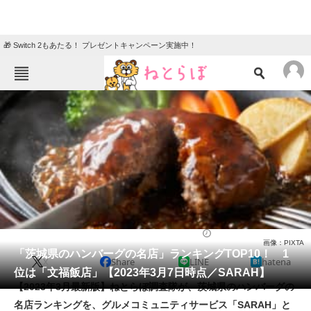
🎁 Switch 2もあたる！ プレゼントキャンペーン実施中！
ねとらぼメニュー
TOP
ニュース
エンタメ
クイズ
グルメ
地域
住まい
教育・育児
動物
リサーチ
グルメ
2023/01/21 11:50（公開）
画像：PIXTA
会員記事
「茨城県のハンバーグの名店」ランキングTOP10！ 1
X
Share
LINE
hatena
位は「文福飯店」【2023年3月7日時点／SARAH】
メディア
【2023年3月最新版】ねとらぼ調査隊が、茨城県のハンバーグの
名店ランキングを、グルメコミュニティサービス「SARAH」と
注目記事を集めた総合ページ