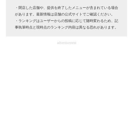
企業向けIT製品の総合サイト
・閉店した店舗や、提供を終了したメニューが含まれている場合
があります。最新情報は店舗の公式サイトでご確認ください。
IT製品の技術・比較・事例
・ランキングはユーザーからの投稿に応じて随時変わるため、記
事執筆時点と現時点のランキング内容は異なる恐れがあります。
製造業のIT導入・活用を支援
advertisement
モノづくり技術者専門サイト
エレクトロニクス専門サイト
電子設計の基本と応用
エネルギーの専門メディア
建設×テクノロジーの最前線
ちょっと気になるネットの話題