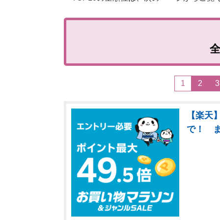
1
2
3
【楽天】
で！ 