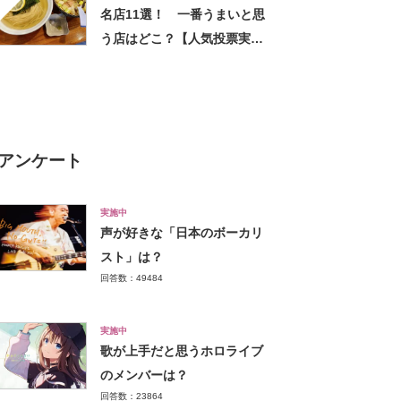
名店11選！ 一番うまいと思
う店はどこ？【人気投票実施
中】
アンケート
実施中
声が好きな「日本のボーカリ
スト」は？
回答数：49484
実施中
歌が上手だと思うホロライブ
のメンバーは？
回答数：23864