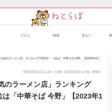
グルメ
地域
住まい
と未来を見通す
スマホと通信の最新トレンド
進化するPCとデ
人気のラーメン店」ランキングTOP10！ 1位は「中華そば 今野」【2023年1月版】
のいまが分かる
企業ITのトレンドを詳説
経営リーダーの
2023/01/22 11:40（公開）
2023/01/22 11:40（更新）
気のラーメン店」ランキング
T製品の総合サイト
IT製品の技術・比較・事例
製造業のIT導入
1位は「中華そば 今野」【2023年1