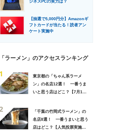
ジネスPCの実力は？
門メディア
建設×テクノロジーの最前線
【抽選で5,000円分】Amazonギ
フトカードが当たる！読者アン
ケート実施中
「ラーメン」のアクセスランキング
1
東京都の「ちゃん系ラーメ
ン」の名店12選！ 一番うま
いと思う店はどこ？【7月11
日は「ラーメンの日」！】
2
「千葉の竹岡式ラーメン」の
名店8選！ 一番うまいと思う
店はどこ？【人気投票実施