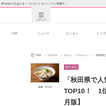
🎁 Switch 2もあたる！ プレゼントキャンペーン実施中！
メディア
TOP
ニュース
エンタメ
クイズ
注目記事を集めた総合ページ
ITの今
TOP
>
リサーチ
>
グルメ
>
ラーメン
>
「秋田県で
ビジネスと働き方のヒント
AI活用
ラーメン
「秋田県で人
ITエンジニア向け専門サイト
企業向けI
画像：PIXTA
TOP10！ 
月版】