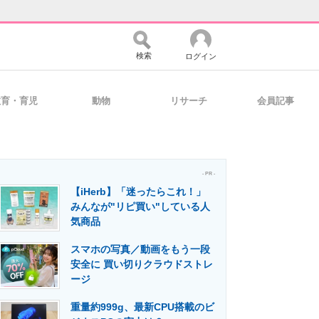
検索
ログイン
教育・育児
動物
リサーチ
会員記事
バイスの未来
好きが集まる 比べて選べる
- PR -
【iHerb】「迷ったらこれ！」
コミュニティ
マーケ×ITの今がよく分かる
みんなが"リピ買い"している人
気商品
スマホの写真／動画をもう一段
・活用を支援
安全に 買い切りクラウドストレ
ージ
重量約999g、最新CPU搭載のビ