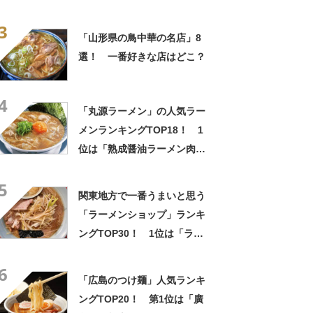
中】
3
「山形県の鳥中華の名店」8
選！ 一番好きな店はどこ？
4
「丸源ラーメン」の人気ラー
メンランキングTOP18！ 1
位は「熟成醤油ラーメン肉そ
ば」【2023年最新調査結果】
5
関東地方で一番うまいと思う
「ラーメンショップ」ランキ
ングTOP30！ 1位は「ラー
メンショップ 牛久結束店」
6
【2024年11月8日時点】
「広島のつけ麺」人気ランキ
ングTOP20！ 第1位は「廣