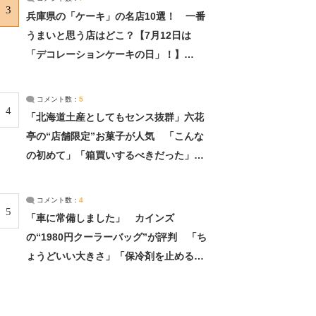
3
兵庫県の「ケーキ」の名店10選！ 一番
うまいと思う店はどこ？【7月12日は
「デコレーションケーキの日」！】
（2/4） | 兵庫県 ねとらぼリサーチ：2ペ
ージ目
コメント数：
5
4
「北海道土産としてもセンス抜群」六花
亭の“店舗限定”お菓子が人気 「こんな
の初めて」「箱買いするべきだった」
（1/2） | 北海道 ねとらぼリサーチ
コメント数：
4
5
「車に常備しました」 カインズ
の“1980円クーラーバッグ”が評判 「ち
ょうどいい大きさ」「保冷剤を止めるベ
ルトが良い」（1/5） | ライフ ねとらぼ
リサーチ