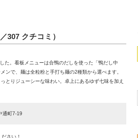
t／307 クチコミ）
でした。看板メニューは合鴨のだしを使った「鴨だし中
メンで、麺は全粒粉と手打ち麺の2種類から選べます。
しっとりジューシーな味わい。卓上にあるゆず七味を加え
通町7-19
ください！