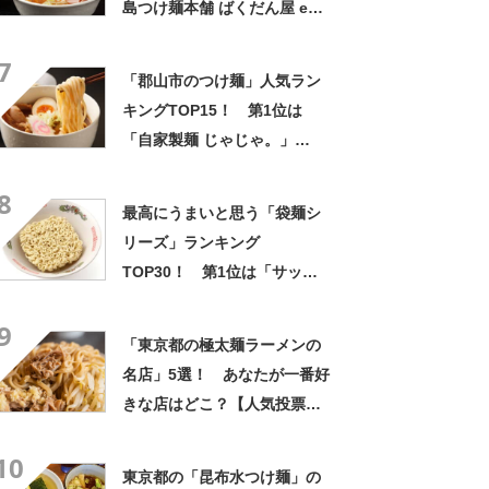
島つけ麺本舗 ばくだん屋 ekie
店」【2022年5月時点の評価
7
／ラーメンデータベース】
「郡山市のつけ麺」人気ラン
キングTOP15！ 第1位は
「自家製麺 じゃじゃ。」
【2023年4月25日時点の評価
8
／ラーメンデータベース】
最高にうまいと思う「袋麺シ
リーズ」ランキング
TOP30！ 第1位は「サッポ
ロ一番」【8月25日は即席ラ
9
ーメン記念日！】
「東京都の極太麺ラーメンの
名店」5選！ あなたが一番好
きな店はどこ？【人気投票実
施中】
10
東京都の「昆布水つけ麺」の