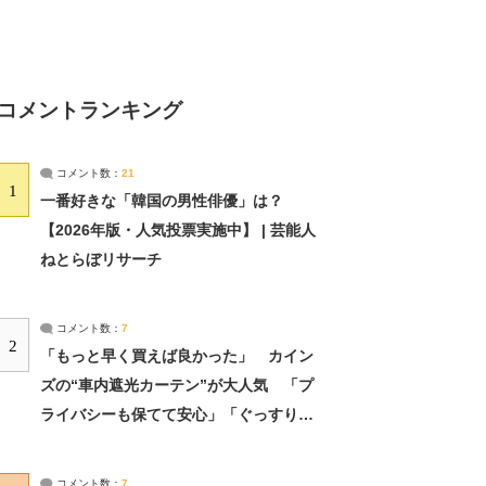
コメントランキング
コメント数：
21
1
一番好きな「韓国の男性俳優」は？
【2026年版・人気投票実施中】 | 芸能人
ねとらぼリサーチ
コメント数：
7
2
「もっと早く買えば良かった」 カイン
ズの“車内遮光カーテン”が大人気 「プ
ライバシーも保てて安心」「ぐっすり眠
れました」（2/2） | ライフ ねとらぼリ
サーチ：2ページ目
コメント数：
7