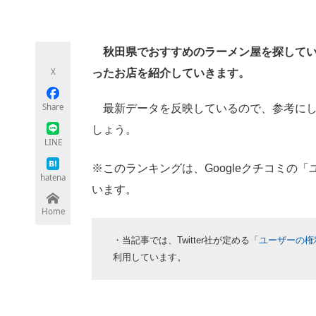
モノづくり技術者専門サイト
エレクトロ
秋田県でおすすめのラーメン屋を探している
X
ったお店を紹介していきます。
ちょっと気になるネットの話題
Share
最新データを反映しているので、参考にし
しょう。
LINE
※このランキングは、Googleクチコミの
hatena
います。
Home
・当記事では、Twitter社が定める「
ユーザーの権
利用しています。