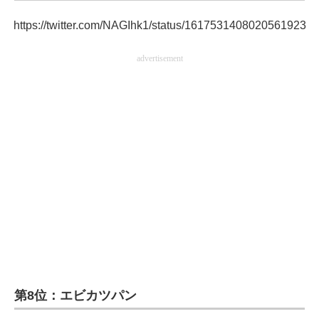
企業向けIT製品の総合サイト
https://twitter.com/NAGIhk1/status/1617531408020561923
IT製品の技術・比較・事例
advertisement
製造業のIT導入・活用を支援
モノづくり技術者専門サイト
エレクトロニクス専門サイト
電子設計の基本と応用
エネルギーの専門メディア
建設×テクノロジーの最前線
ちょっと気になるネットの話題
第8位：エビカツパン