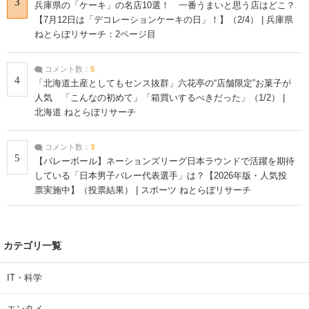
3
兵庫県の「ケーキ」の名店10選！ 一番うまいと思う店はどこ？
【7月12日は「デコレーションケーキの日」！】（2/4） | 兵庫県
ねとらぼリサーチ：2ページ目
コメント数：
5
4
「北海道土産としてもセンス抜群」六花亭の“店舗限定”お菓子が
人気 「こんなの初めて」「箱買いするべきだった」（1/2） |
北海道 ねとらぼリサーチ
コメント数：
3
5
【バレーボール】ネーションズリーグ日本ラウンドで活躍を期待
している「日本男子バレー代表選手」は？【2026年版・人気投
票実施中】（投票結果） | スポーツ ねとらぼリサーチ
カテゴリ一覧
IT・科学
エンタメ