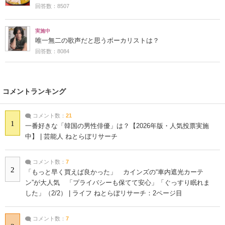
回答数：8507
実施中
唯一無二の歌声だと思うボーカリストは？
回答数：8084
コメントランキング
コメント数：
21
1
一番好きな「韓国の男性俳優」は？【2026年版・人気投票実施
中】 | 芸能人 ねとらぼリサーチ
コメント数：
7
2
「もっと早く買えば良かった」 カインズの“車内遮光カーテ
ン”が大人気 「プライバシーも保てて安心」「ぐっすり眠れま
した」（2/2） | ライフ ねとらぼリサーチ：2ページ目
コメント数：
7