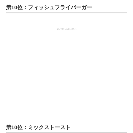
第10位：フィッシュフライバーガー
ITの今と未来を見通す
スマホと通信の最新トレンド
advertisement
進化するPCとデバイスの未来
好きが集まる 比べて選べる
ビジネスと働き方のヒント
AI活用のいまが分かる
企業ITのトレンドを詳説
経営リーダーのコミュニティ
マーケ×ITの今がよく分かる
第10位：ミックストースト
ITエンジニア向け専門サイト