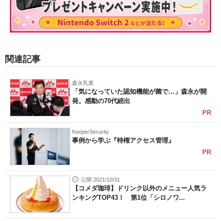
関連記事
森永乳業
「気になっていた認知機能が菌で…」森永が開
発。感動の70代続出
PR
KeeperSecurity
事例から学ぶ『特権アクセス管理』
PR
公開 2021/10/31
【コメダ珈琲】ドリンク以外のメニュー人気ラ
ンキングTOP43！ 第1位「シロノワ...