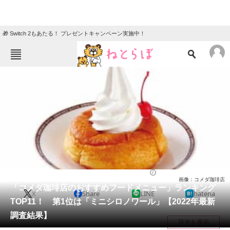
🎁 Switch 2もあたる！ プレゼントキャンペーン実施中！
ねとらぼメニュー
TOP
ニュース
エンタメ
クイズ
グルメ
地域
住まい
教育・育児
動物
リサーチ
チェーン店
2023/02/01 15:35（公開）
画像：コメダ珈琲店
会員記事
「コメダ珈琲店のおすすめフードメニュー」ランキング
X
Share
LINE
hatena
TOP11！ 第1位は「ミニシロノワール」【2022年最新
メディア
調査結果】
目次を表示
注目記事を集めた総合ページ