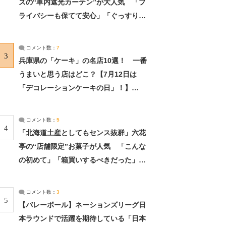
ズの“車内遮光カーテン”が大人気 「プ
ライバシーも保てて安心」「ぐっすり眠
れました」（2/2） | ライフ ねとらぼリ
サーチ：2ページ目
コメント数：
7
3
兵庫県の「ケーキ」の名店10選！ 一番
うまいと思う店はどこ？【7月12日は
「デコレーションケーキの日」！】
（2/4） | 兵庫県 ねとらぼリサーチ：2ペ
ージ目
コメント数：
5
4
「北海道土産としてもセンス抜群」六花
亭の“店舗限定”お菓子が人気 「こんな
の初めて」「箱買いするべきだった」
（1/2） | 北海道 ねとらぼリサーチ
コメント数：
3
5
【バレーボール】ネーションズリーグ日
本ラウンドで活躍を期待している「日本