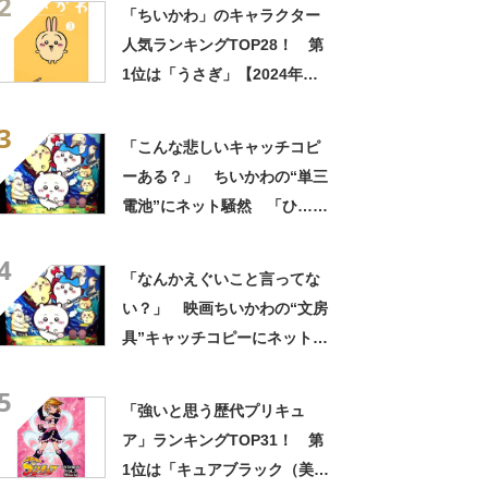
2
の？！心ッ！！」「怖い怖い
「ちいかわ」のキャラクター
怖い怖い怖い怖い怖い」
人気ランキングTOP28！ 第
1位は「うさぎ」【2024年最
新投票結果】
3
「こんな悲しいキャッチコピ
ーある？」 ちいかわの“単三
電池”にネット騒然 「ひ…人
の心ない……」「闇の深いグ
4
ッズで震える」「いやあああ
「なんかえぐいこと言ってな
あああああああ」
い？」 映画ちいかわの“文房
具”キャッチコピーにネット騒
然 「どこに置いてきた
5
の？！心ッ！！」「怖い怖い
「強いと思う歴代プリキュ
怖い怖い怖い怖い怖い」
ア」ランキングTOP31！ 第
1位は「キュアブラック（美墨