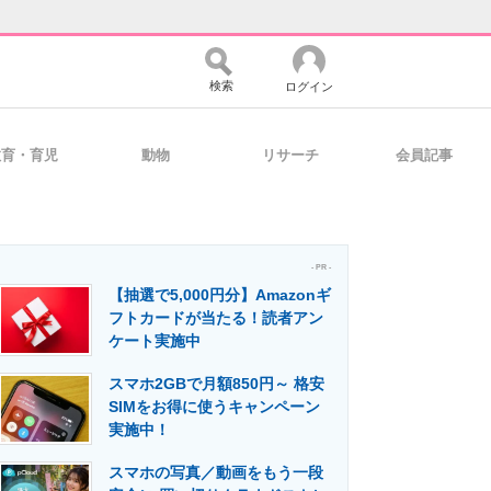
検索
ログイン
教育・育児
動物
リサーチ
会員記事
バイスの未来
好きが集まる 比べて選べる
- PR -
【抽選で5,000円分】Amazonギ
コミュニティ
マーケ×ITの今がよく分かる
フトカードが当たる！読者アン
ケート実施中
スマホ2GBで月額850円～ 格安
・活用を支援
SIMをお得に使うキャンペーン
実施中！
スマホの写真／動画をもう一段