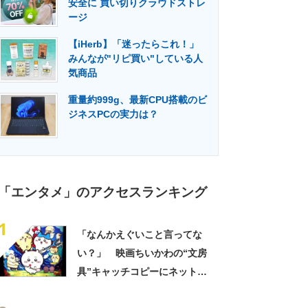
安全に 買い切りクラウドストレ
門メディア
建設×テクノロジーの最前線
ージ
【iHerb】「迷ったらこれ！」
みんなが"リピ買い"している人
気商品
重量約999g、最新CPU搭載のビ
ジネスPCの実力は？
「エンタメ」のアクセスランキング
1
「なんかえぐいこと言ってな
い？」 映画ちいかわの“文房
具”キャッチコピーにネット騒
然 「どこに置いてきた