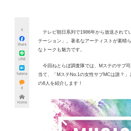
モノづくり技術者専門サイト
エレクトロ
X
テレビ朝日系列で1986年から放送されて
ちょっと気になるネットの話題
テーション」。著名なアーティストが素晴
Share
なトークも魅力です。
LINE
今回ねとらぼ調査隊では、Mステのサブ司
hatena
当て、「MステNo.1の女性サブMCは誰
の8人を紹介します！
8
Home