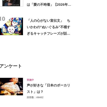
は「愛の不時着」【2026年最
新投票結果】
10
「人の心がない宣伝文」 ち
いかわの“ぬいぐるみ”不穏す
ぎるキャッチフレーズが話
題 「なんかとんでもないこ
と言ってない！？」「もう包
み隠さなくなってきたな」
アンケート
実施中
声が好きな「日本のボーカリ
スト」は？
回答数：49462