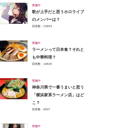
実施中
歌が上手だと思うホロライブ
のメンバーは？
回答数：23853
実施中
ラーメンって日本食？それと
も中華料理？
回答数：19645
実施中
神奈川県で一番うまいと思う
「横浜家系ラーメン店」はど
こ？
回答数：8507
実施中