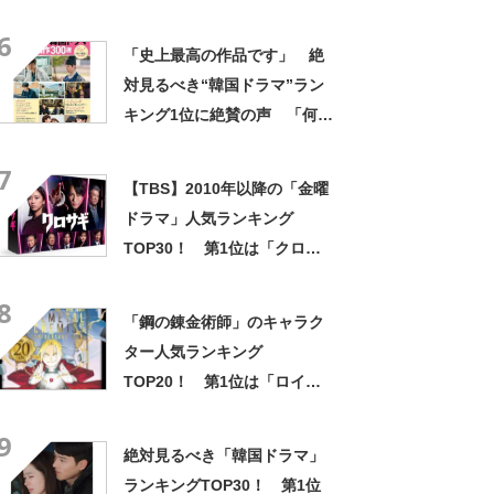
なぎさ）」【2024年最新投票
6
結果】
「史上最高の作品です」 絶
対見るべき“韓国ドラマ”ラン
キング1位に絶賛の声 「何度
見ても感動する」「最高に笑
7
って泣ける」
【TBS】2010年以降の「金曜
ドラマ」人気ランキング
TOP30！ 第1位は「クロサ
ギ（2022年版）」【2024年最
8
新投票結果】
「鋼の錬金術師」のキャラク
ター人気ランキング
TOP20！ 第1位は「ロイ・
マスタング」【2024年最新投
9
票結果】
絶対見るべき「韓国ドラマ」
ランキングTOP30！ 第1位