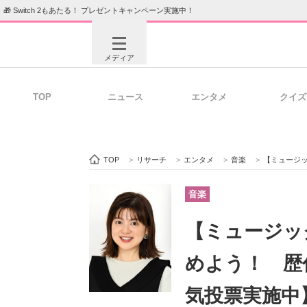
🎁 Switch 2もあたる！ プレゼントキャンペーン実施中！
メディア
TOP
ニュース
エンタメ
クイズ
注目記事を集めた総合ページ
ITの今
TOP
>
リサーチ
>
エンタメ
>
音楽
>
【ミュージッ
ビジネスと働き方のヒント
AI活用
音楽
【ミュージッ
ITエンジニア向け専門サイト
企業向けI
めよう！ 歴
気投票実施中