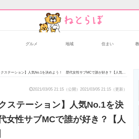
グルメ
地域
住まい
と未来を見通す
スマホと通信の最新トレンド
進化するPCとデ
クステーション】人気No.1を決めよう！ 歴代女性サブMCで誰が好き？【人気投票実施中】
のいまが分かる
企業ITのトレンドを詳説
経営リーダーの
2021/03/05 21:15（公開）
2021/03/05 21:15（更新）
クステーション】人気No.1を決
T製品の総合サイト
IT製品の技術・比較・事例
製造業のIT導入
代女性サブMCで誰が好き？【人
】