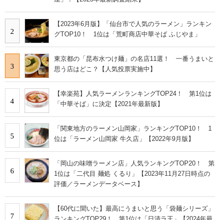
【2023年6月版】「仙台市で人気のラーメン」ランキン
2
グTOP10！ 1位は「荒町商店中華そば ふじやま」
東京都の「昆布水つけ麺」の名店11選！ 一番うまいと
3
思う店はどこ？【人気投票実施中】
【幸楽苑】人気ラーメンランキングTOP24！ 第1位は
4
「中華そば」に決定【2021年最新版】
「関東地方のラーメン山岡家」ランキングTOP10！ 1
5
位は「ラーメン山岡家 牛久店」【2022年9月版】
「岡山の味噌ラーメン店」人気ランキングTOP20！ 第
6
1位は「二代目 麺処 くるり」【2023年11月27日時点の
評価／ラーメンデータベース】
【60代に聞いた】最高にうまいと思う「袋麺シリーズ」
7
ランキングTOP29！ 第1位は「日清ラ王」【2024年最