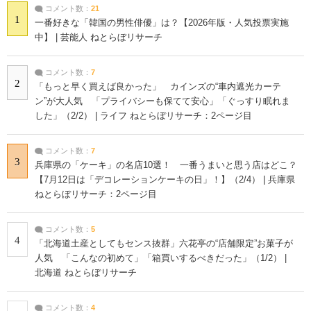
コメント数：
21
1
一番好きな「韓国の男性俳優」は？【2026年版・人気投票実施
中】 | 芸能人 ねとらぼリサーチ
コメント数：
7
2
「もっと早く買えば良かった」 カインズの“車内遮光カーテ
ン”が大人気 「プライバシーも保てて安心」「ぐっすり眠れま
した」（2/2） | ライフ ねとらぼリサーチ：2ページ目
コメント数：
7
3
兵庫県の「ケーキ」の名店10選！ 一番うまいと思う店はどこ？
【7月12日は「デコレーションケーキの日」！】（2/4） | 兵庫県
ねとらぼリサーチ：2ページ目
コメント数：
5
4
「北海道土産としてもセンス抜群」六花亭の“店舗限定”お菓子が
人気 「こんなの初めて」「箱買いするべきだった」（1/2） |
北海道 ねとらぼリサーチ
コメント数：
4