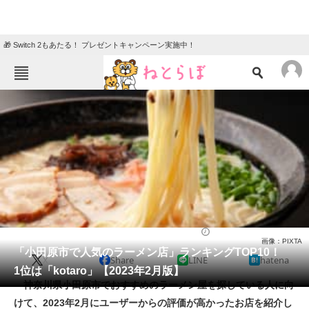
🎁 Switch 2もあたる！ プレゼントキャンペーン実施中！
ねとらぼメニュー
TOP
ニュース
エンタメ
クイズ
グルメ
地域
住まい
教育・育児
動物
リサーチ
ラーメン
2023/02/19 10:10（公開）
画像：PIXTA
会員記事
「小田原市で人気のラーメン店」ランキングTOP10！
X
Share
LINE
hatena
1位は「kotaro」【2023年2月版】
メディア
神奈川県小田原市でおすすめのラーメン屋を探している人に向
けて、2023年2月にユーザーからの評価が高かったお店を紹介し
注目記事を集めた総合ページ