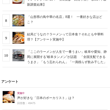
新調査結果】
「山形県の鳥中華の名店」8選！ 一番好きな店はど
8
こ？
結局どうなの？ラーメンって日本食？それとも中華料
9
理？【アンケート実施中】
「ここのラーメンが人生で一番うまい」岐阜や愛知、静
10
岡に展開する“岐阜タンメン”が話題 「全国支配できる
うまさ」「もう忘れられん」「一滴残らず飲み干した」
アンケート
実施中
声が好きな「日本のボーカリスト」は？
回答数：49475