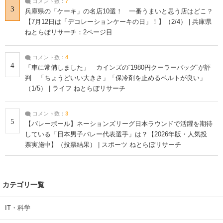
コメント数：
7
3
兵庫県の「ケーキ」の名店10選！ 一番うまいと思う店はどこ？
【7月12日は「デコレーションケーキの日」！】（2/4） | 兵庫県
ねとらぼリサーチ：2ページ目
コメント数：
4
4
「車に常備しました」 カインズの“1980円クーラーバッグ”が評
判 「ちょうどいい大きさ」「保冷剤を止めるベルトが良い」
（1/5） | ライフ ねとらぼリサーチ
コメント数：
3
5
【バレーボール】ネーションズリーグ日本ラウンドで活躍を期待
している「日本男子バレー代表選手」は？【2026年版・人気投
票実施中】（投票結果） | スポーツ ねとらぼリサーチ
カテゴリ一覧
IT・科学