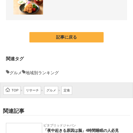
企業向けIT製品の総合サイト
IT製品の技術・比較・事例
製造業のIT導入・活用を支援
記事に戻る
モノづくり技術者専門サイト
エレクトロニクス専門サイト
関連タグ
電子設計の基本と応用
グルメ
地域別ランキング
エネルギーの専門メディア
TOP
リサーチ
グルメ
定食
>
>
>
建設×テクノロジーの最前線
ちょっと気になるネットの話題
関連記事
ビタブリッドジャパン
「夜中起きる原因は脳」4時間睡眠の人必見