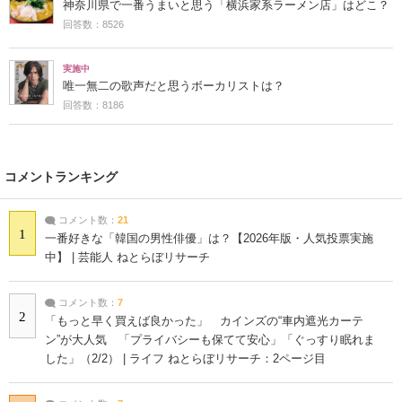
神奈川県で一番うまいと思う「横浜家系ラーメン店」はどこ？
回答数：8526
実施中
唯一無二の歌声だと思うボーカリストは？
回答数：8186
コメントランキング
コメント数：
21
1
一番好きな「韓国の男性俳優」は？【2026年版・人気投票実施
中】 | 芸能人 ねとらぼリサーチ
コメント数：
7
2
「もっと早く買えば良かった」 カインズの“車内遮光カーテ
ン”が大人気 「プライバシーも保てて安心」「ぐっすり眠れま
した」（2/2） | ライフ ねとらぼリサーチ：2ページ目