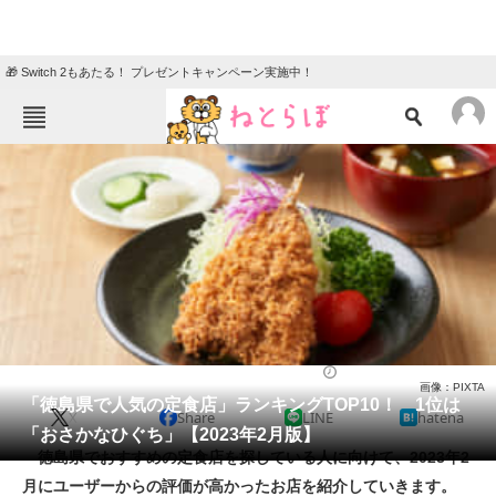
🎁 Switch 2もあたる！ プレゼントキャンペーン実施中！
ねとらぼメニュー
TOP
ニュース
エンタメ
クイズ
グルメ
地域
住まい
教育・育児
動物
リサーチ
定食
2023/02/20 12:15（公開）
画像：PIXTA
会員記事
「徳島県で人気の定食店」ランキングTOP10！ 1位は
X
Share
LINE
hatena
「おさかなひぐち」【2023年2月版】
メディア
徳島県でおすすめの定食店を探している人に向けて、2023年2
月にユーザーからの評価が高かったお店を紹介していきます。
注目記事を集めた総合ページ