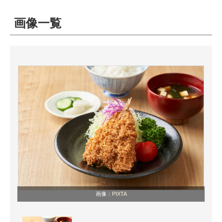
画像一覧
ITの今と未来を見通す
スマホと通信の最新トレンド
進化するPCとデバイスの未来
好きが集まる 比べて選べる
ビジネスと働き方のヒント
AI活用のいまが分かる
企業ITのトレンドを詳説
経営リーダーのコミュニティ
マーケ×ITの今がよく分かる
画像：
PIXTA
ITエンジニア向け専門サイト