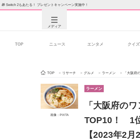
🎁 Switch 2もあたる！ プレゼントキャンペーン実施中！
メディア
TOP
ニュース
エンタメ
クイズ
注目記事を集めた総合ページ
ITの今
TOP
>
リサーチ
>
グルメ
>
ラーメン
>
「大阪府のワン
ビジネスと働き方のヒント
AI活用
ラーメン
「大阪府のワ
ITエンジニア向け専門サイト
企業向けI
画像：PIXTA
TOP10！ 
【2023年2月