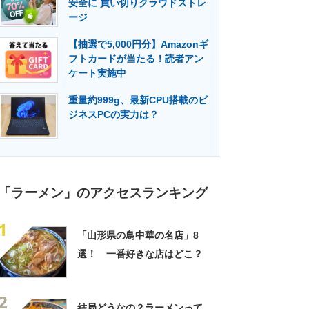
安全に 買い切りクラウドストレ
門メディア
建設×テクノロジーの最前線
ージ
【抽選で5,000円分】Amazonギ
フトカードが当たる！読者アン
ケート実施中
重量約999g、最新CPU搭載のビ
ジネスPCの実力は？
「ラーメン」のアクセスランキング
1
「山形県の鳥中華の名店」8
選！ 一番好きな店はどこ？
2
結局どうなの？ラーメンって