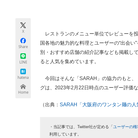
モノづくり技術者専門サイト
エレクトロ
X
レストランのメニュー単位でレビューを投
ちょっと気になるネットの話題
国各地の魅力的な料理とユーザーの“出会い
Share
別・おすすめ店舗の紹介記事なども掲載し
ると人気を集めています。
LINE
hatena
今回はそんな「SARAH」の協力のもと、
グは、2023年2月22日時点のユーザー評
Home
（出典：
SARAH「大阪府のワンタン麺の
・当記事では、Twitter社が定める「
ユーザーの権
利用しています。