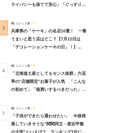
ライバシーも保てて安心」「ぐっすり眠
れました」（2/2） | ライフ ねとらぼリ
サーチ：2ページ目
コメント数：
7
3
兵庫県の「ケーキ」の名店10選！ 一番
うまいと思う店はどこ？【7月12日は
「デコレーションケーキの日」！】
（2/4） | 兵庫県 ねとらぼリサーチ：2ペ
ージ目
コメント数：
5
4
「北海道土産としてもセンス抜群」六花
亭の“店舗限定”お菓子が人気 「こんな
の初めて」「箱買いするべきだった」
（1/2） | 北海道 ねとらぼリサーチ
コメント数：
3
5
「子供ができたら通わせたい」 今後発
展していきそうな“関関同立・産近甲龍
の大学”といえば？ ランキング1位に学