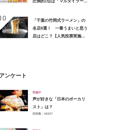
圧倒的1位は「マルタイラーメ
ン」に決定！【2021年最新調
10
査】
「千葉の竹岡式ラーメン」の
名店8選！ 一番うまいと思う
店はどこ？【人気投票実施
中】
アンケート
実施中
声が好きな「日本のボーカリ
スト」は？
回答数：49337