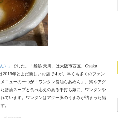
めん）」
でした。「麺処 天川」は大阪市西区、Osaka
業は2019年とまだ新しいお店ですが、早くも多くのファン
板メニューの一つが「ワンタン醤油らあめん」。鶏やアグ
れた醤油スープと食べ応えのある平打ち麺に、ワンタンや
されています。ワンタンはアグー豚のうまみが詰まった餡
です。
advertisement