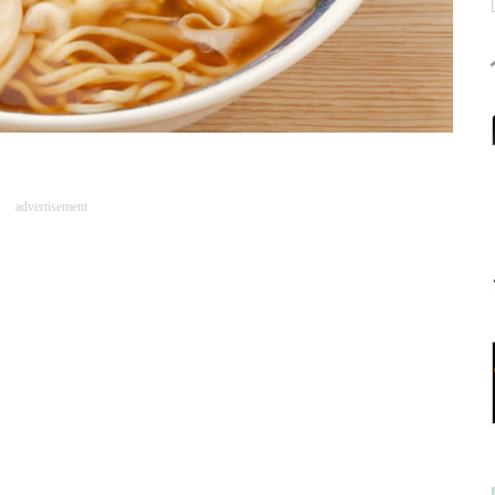
advertisement