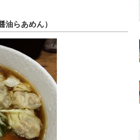
ン醤油らあめん）