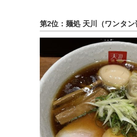
第2位：麺処 天川（ワンタ