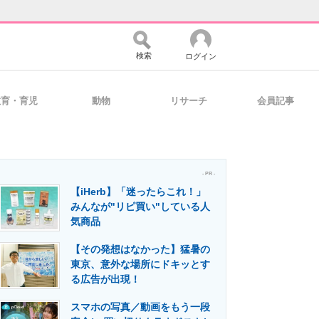
検索
ログイン
教育・育児
動物
リサーチ
会員記事
バイスの未来
好きが集まる 比べて選べる
- PR -
【iHerb】「迷ったらこれ！」
コミュニティ
マーケ×ITの今がよく分かる
みんなが"リピ買い"している人
気商品
【その発想はなかった】猛暑の
・活用を支援
東京、意外な場所にドキッとす
る広告が出現！
スマホの写真／動画をもう一段