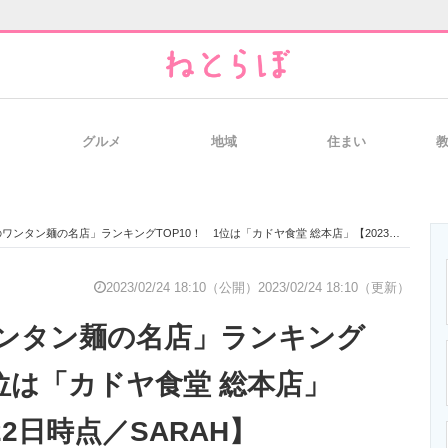
グルメ
地域
住まい
と未来を見通す
スマホと通信の最新トレンド
進化するPCとデ
タン麺の名店」ランキングTOP10！ 1位は「カドヤ食堂 総本店」【2023年2月22日時点／SARAH】
のいまが分かる
企業ITのトレンドを詳説
経営リーダーの
2023/02/24 18:10（公開）
2023/02/24 18:10（更新）
ンタン麺の名店」ランキング
T製品の総合サイト
IT製品の技術・比較・事例
製造業のIT導入
1位は「カドヤ食堂 総本店」
22日時点／SARAH】