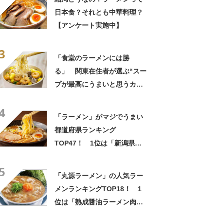
日本食？それとも中華料理？
【アンケート実施中】
3
「食堂のラーメンには勝
る」 関東在住者が選ぶ“スー
プが最高にうまいと思うカッ
プ麺”ランキング上位に「ホッ
4
とする安心感があります」
「ラーメン」がマジでうまい
「濃厚過ぎず美味」の声
都道府県ランキング
TOP47！ 1位は「新潟県」
【7月11日はラーメンの日】
5
「丸源ラーメン」の人気ラー
メンランキングTOP18！ 1
位は「熟成醤油ラーメン肉そ
ば」【2023年最新調査結果】