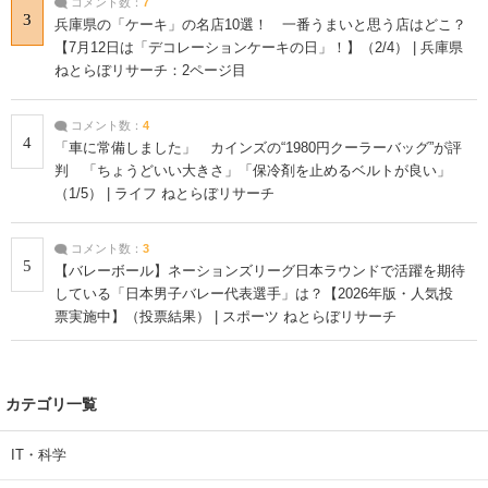
コメント数：
7
3
兵庫県の「ケーキ」の名店10選！ 一番うまいと思う店はどこ？
【7月12日は「デコレーションケーキの日」！】（2/4） | 兵庫県
ねとらぼリサーチ：2ページ目
コメント数：
4
4
「車に常備しました」 カインズの“1980円クーラーバッグ”が評
判 「ちょうどいい大きさ」「保冷剤を止めるベルトが良い」
（1/5） | ライフ ねとらぼリサーチ
コメント数：
3
5
【バレーボール】ネーションズリーグ日本ラウンドで活躍を期待
している「日本男子バレー代表選手」は？【2026年版・人気投
票実施中】（投票結果） | スポーツ ねとらぼリサーチ
カテゴリ一覧
IT・科学