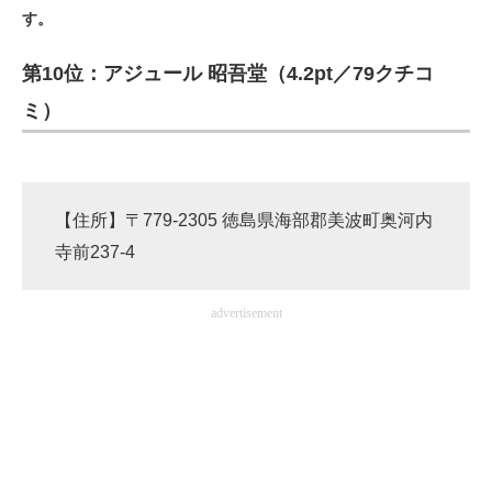
す。
ITの今と未来を見通す
第10位：アジュール 昭吾堂（4.2pt／79クチコ
スマホと通信の最新トレンド
ミ）
進化するPCとデバイスの未来
好きが集まる 比べて選べる
【住所】〒779-2305 徳島県海部郡美波町奥河内
ビジネスと働き方のヒント
寺前237-4
AI活用のいまが分かる
advertisement
企業ITのトレンドを詳説
経営リーダーのコミュニティ
マーケ×ITの今がよく分かる
ITエンジニア向け専門サイト