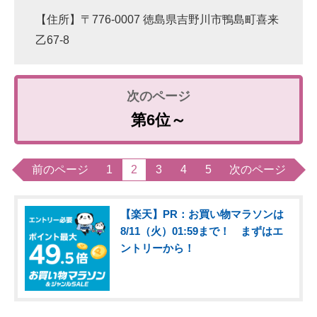
【住所】〒776-0007 徳島県吉野川市鴨島町喜来
乙67-8
第6位～
前のページ
1
2
3
4
5
次のページ
【楽天】PR：お買い物マラソンは
8/11（火）01:59まで！ まずはエ
ントリーから！