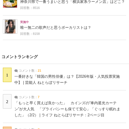
神奈川県で一番うまいと思う「横浜家系ラーメン店」はどこ？
回答数：8516
実施中
唯一無二の歌声だと思うボーカリストは？
回答数：8158
コメントランキング
コメント数：
21
1
一番好きな「韓国の男性俳優」は？【2026年版・人気投票実施
中】 | 芸能人 ねとらぼリサーチ
コメント数：
7
2
「もっと早く買えば良かった」 カインズの“車内遮光カーテ
ン”が大人気 「プライバシーも保てて安心」「ぐっすり眠れま
した」（2/2） | ライフ ねとらぼリサーチ：2ページ目