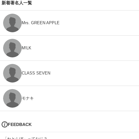
新着著名人一覧
Mrs. GREEN APPLE
M!LK
CLASS SEVEN
モナキ
FEEDBACK
「ねとらぼ」ってなに？