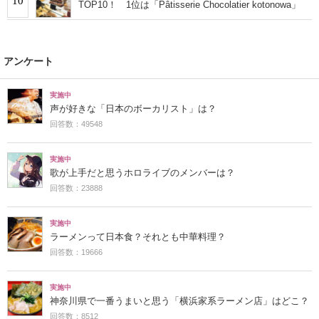
10
TOP10！ 1位は「Pâtisserie Chocolatier kotonowa」
アンケート
実施中
声が好きな「日本のボーカリスト」は？
回答数：49548
実施中
歌が上手だと思うホロライブのメンバーは？
回答数：23888
実施中
ラーメンって日本食？それとも中華料理？
回答数：19666
実施中
神奈川県で一番うまいと思う「横浜家系ラーメン店」はどこ？
回答数：8512