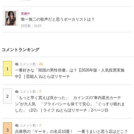
実施中
唯一無二の歌声だと思うボーカリストは？
回答数：8122
コメントランキング
コメント数：
21
1
一番好きな「韓国の男性俳優」は？【2026年版・人気投票実施
中】 | 芸能人 ねとらぼリサーチ
コメント数：
7
2
「もっと早く買えば良かった」 カインズの“車内遮光カーテ
ン”が大人気 「プライバシーも保てて安心」「ぐっすり眠れま
した」（2/2） | ライフ ねとらぼリサーチ：2ページ目
コメント数：
7
3
兵庫県の「ケーキ」の名店10選！ 一番うまいと思う店はどこ？