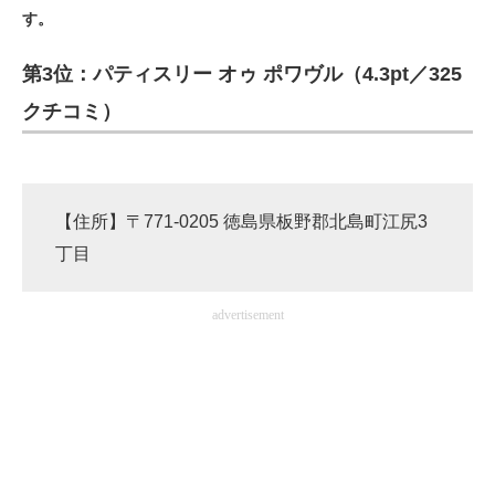
す。
ITの今と未来を見通す
第3位：パティスリー オゥ ポワヴル（4.3pt／325
スマホと通信の最新トレンド
クチコミ）
進化するPCとデバイスの未来
好きが集まる 比べて選べる
【住所】〒771-0205 徳島県板野郡北島町江尻3
ビジネスと働き方のヒント
丁目
AI活用のいまが分かる
advertisement
企業ITのトレンドを詳説
経営リーダーのコミュニティ
マーケ×ITの今がよく分かる
ITエンジニア向け専門サイト