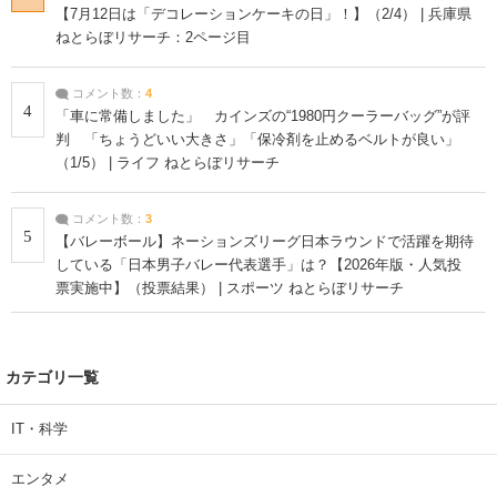
【7月12日は「デコレーションケーキの日」！】（2/4） | 兵庫県
ねとらぼリサーチ：2ページ目
コメント数：
4
4
「車に常備しました」 カインズの“1980円クーラーバッグ”が評
判 「ちょうどいい大きさ」「保冷剤を止めるベルトが良い」
（1/5） | ライフ ねとらぼリサーチ
コメント数：
3
5
【バレーボール】ネーションズリーグ日本ラウンドで活躍を期待
している「日本男子バレー代表選手」は？【2026年版・人気投
票実施中】（投票結果） | スポーツ ねとらぼリサーチ
カテゴリ一覧
IT・科学
エンタメ