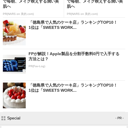
で毎朝、メイク映えする潤い美
で毎朝、メイク映えする潤い美
肌へ
肌へ
PR(NARS on 美的.com)
PR(NARS on 美的.com)
「徳島県で人気のケーキ店」ランキングTOP10！
1位は「SWEETS WORK...
FPが解説！Apple製品を分割手数料0円で入手する
方法とは？
PR(Fav-Log)
「徳島県で人気のケーキ店」ランキングTOP10！
1位は「SWEETS WORK...
Special
- PR -