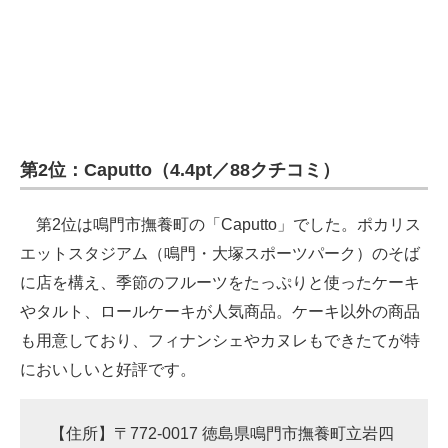
企業向けIT製品の総合サイト
IT製品の技術・比較・事例
製造業のIT導入・活用を支援
モノづくり技術者専門サイト
第2位：Caputto（4.4pt／88クチコミ）
エレクトロニクス専門サイト
第2位は鳴門市撫養町の「Caputto」でした。ポカリス
電子設計の基本と応用
エットスタジアム（鳴門・大塚スポーツパーク）のそば
に店を構え、季節のフルーツをたっぷりと使ったケーキ
エネルギーの専門メディア
やタルト、ロールケーキが人気商品。ケーキ以外の商品
建設×テクノロジーの最前線
も用意しており、フィナンシェやカヌレもできたてが特
ちょっと気になるネットの話題
においしいと好評です。
【住所】〒772-0017 徳島県鳴門市撫養町立岩四