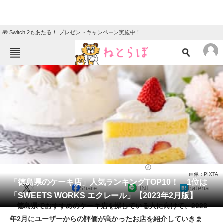
🎁 Switch 2もあたる！ プレゼントキャンペーン実施中！
ねとらぼメニュー
TOP
ニュース
エンタメ
クイズ
グルメ
地域
住まい
教育・育児
動物
リサーチ
ケーキ
2023/02/26 20:00（公開）
画像：PIXTA
会員記事
「徳島県のケーキ店」人気ランキングTOP10！ 1位は
X
Share
LINE
hatena
「SWEETS WORKS エクレール」【2023年2月版】
メディア
徳島県でおすすめのケーキ店を探している人に向けて、2023
年2月にユーザーからの評価が高かったお店を紹介していきま
注目記事を集めた総合ページ