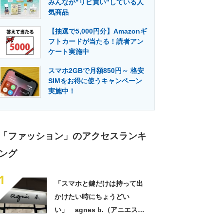
みんなが"リピ買い"している人
門メディア
建設×テクノロジーの最前線
気商品
【抽選で5,000円分】Amazonギ
フトカードが当たる！読者アン
ケート実施中
スマホ2GBで月額850円～ 格安
SIMをお得に使うキャンペーン
実施中！
「ファッション」のアクセスランキ
ング
1
「スマホと鍵だけは持って出
かけたい時にちょうどい
い」 agnes b.（アニエスべ