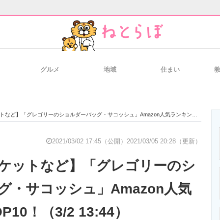
グルメ
地域
住まい
と未来を見通す
スマホと通信の最新トレンド
進化するPCとデ
】「グレゴリーのショルダーバッグ・サコッシュ」Amazon人気ランキングTOP10！（3/2 13:44）
のいまが分かる
企業ITのトレンドを詳説
経営リーダーの
2021/03/02 17:45（公開）
2021/03/05 20:28（更新）
ケットなど】「グレゴリーのシ
T製品の総合サイト
IT製品の技術・比較・事例
製造業のIT導入
グ・サコッシュ」Amazon人気
10！（3/2 13:44）