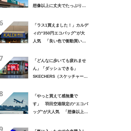
想像以上に丈夫でたっぷり入
る！ 「友人へのプレゼント
6
に4つ購入」という人も【使用
「ラス1買えました！」カルデ
レビュー】
ィの“350円エコバッグ”が大
人気 「良い色で衝動買い」
「結局これが一番使いやす
7
い」
「どんなに歩いても疲れませ
ん」「ダッシュできる」
SKECHERS（スケッチャー
ズ）の“洗えるおしゃれサンダ
8
ル”が人気 「本当にスルッと
「やっと買えて感無量で
履ける」「ラメ入りで高級感
す」 羽田空港限定の“エコバ
◎」「もっと早く出会いたか
ッグ”が大人気 「想像以上に
った」
便利でした」「伊勢丹柄がお
9
しゃれで、使うたびに気分が