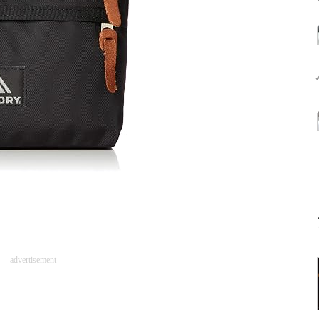
advertisement