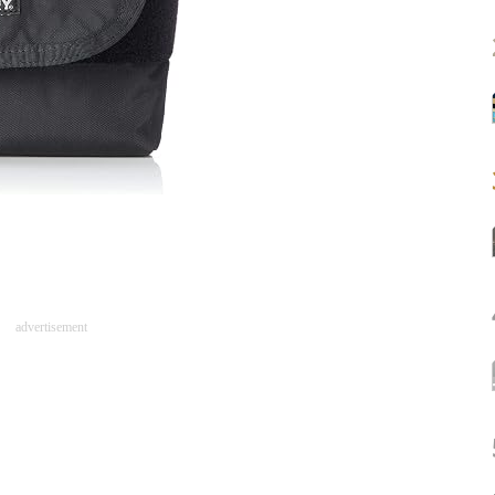
advertisement