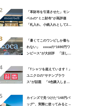
ー）の“ミニミニショルダーバ
2
ッグ”が大好評 「小さいハン
「革財布を引退させた」モン
カチも入る」「軽くて旅行で
ベルの“ミニ財布”が高評価
も活躍します
「札入れ、小銭入れとして2つ
使ってる」「軽くて良い！」
3
「暑くてこのワンピしか着ら
れない」 cocaの“1690円ワ
ンピース”が大好評 「涼しく
着られて、シワがよらない素
4
材感と薄さも◎」「大好きす
「Tシャツを超えています！」
ぎて色違いも購入」
ユニクロの“サテンブラウ
ス”が話題 「4色購入しまし
た！」「着てると必ず褒めら
5
れる！！」
カインズで見つけた“148円バ
ッグ”、実際に使ってみると→