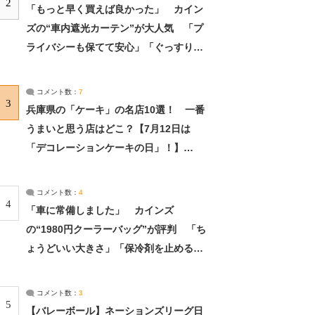
2
「もっと早く買えば良かった」 カイン
ズの“車内遮光カーテン”が大人気 「プ
ライバシーも保てて安心」「ぐっすり眠
れました」（2/2） | ライフ ねとらぼリ
サーチ：2ページ目
コメント数：
7
3
兵庫県の「ケーキ」の名店10選！ 一番
うまいと思う店はどこ？【7月12日は
「デコレーションケーキの日」！】
（2/4） | 兵庫県 ねとらぼリサーチ：2ペ
ージ目
コメント数：
4
4
「車に常備しました」 カインズ
の“1980円クーラーバッグ”が評判 「ち
ょうどいい大きさ」「保冷剤を止めるベ
ルトが良い」（1/5） | ライフ ねとらぼ
リサーチ
コメント数：
3
5
【バレーボール】ネーションズリーグ日