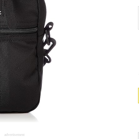
advertisement