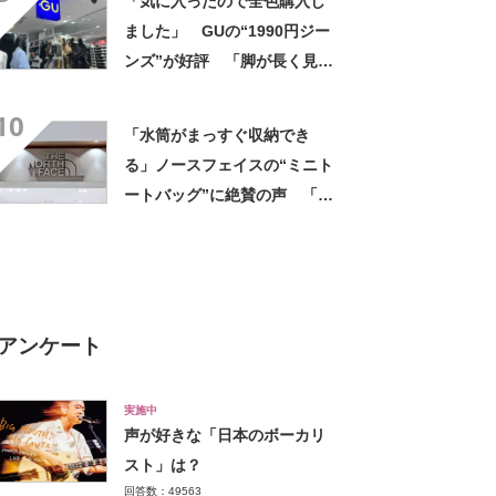
「気に入ったので全色購入し
上がります」
ました」 GUの“1990円ジー
ンズ”が好評 「脚が長く見え
る！」「動きやすくてストレ
10
スなし」の声
「水筒がまっすぐ収納でき
る」ノースフェイスの“ミニト
ートバッグ”に絶賛の声 「と
にかく丈夫」「欲しかった機
能が全てそろっている」
アンケート
実施中
声が好きな「日本のボーカリ
スト」は？
回答数：49563