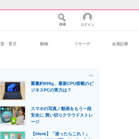
検索
ログイン
教育・育児
動物
リサーチ
会員記事
バイスの未来
好きが集まる 比べて選べる
- PR -
重量約999g、最新CPU搭載のビ
コミュニティ
マーケ×ITの今がよく分かる
ジネスPCの実力は？
スマホの写真／動画をもう一段
・活用を支援
安全に 買い切りクラウドストレ
ージ
【iHerb】「迷ったらこれ！」