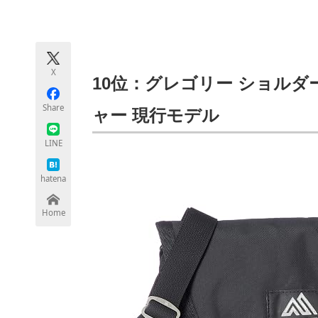
モノづくり技術者専門サイト
エレクトロ
X
ちょっと気になるネットの話題
10位：グレゴリー ショルダ
Share
ャー 現行モデル
LINE
hatena
Home