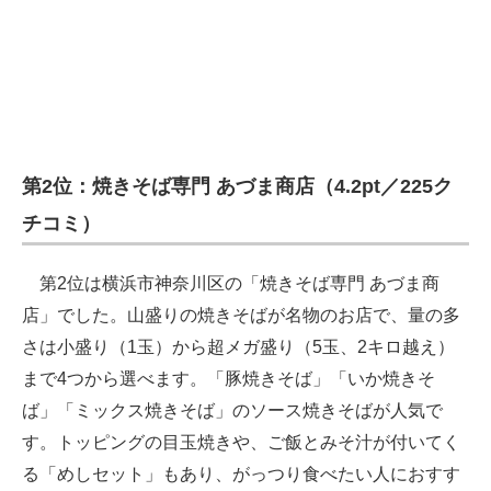
企業向けIT製品の総合サイト
IT製品の技術・比較・事例
製造業のIT導入・活用を支援
モノづくり技術者専門サイト
第2位：焼きそば専門 あづま商店（4.2pt／225ク
エレクトロニクス専門サイト
チコミ）
電子設計の基本と応用
第2位は横浜市神奈川区の「焼きそば専門 あづま商
エネルギーの専門メディア
店」でした。山盛りの焼きそばが名物のお店で、量の多
さは小盛り（1玉）から超メガ盛り（5玉、2キロ越え）
建設×テクノロジーの最前線
まで4つから選べます。「豚焼きそば」「いか焼きそ
ちょっと気になるネットの話題
ば」「ミックス焼きそば」のソース焼きそばが人気で
す。トッピングの目玉焼きや、ご飯とみそ汁が付いてく
る「めしセット」もあり、がっつり食べたい人におすす