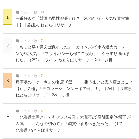
コメント数：
21
1
一番好きな「韓国の男性俳優」は？【2026年版・人気投票実施
中】 | 芸能人 ねとらぼリサーチ
コメント数：
7
2
「もっと早く買えば良かった」 カインズの“車内遮光カーテ
ン”が大人気 「プライバシーも保てて安心」「ぐっすり眠れま
した」（2/2） | ライフ ねとらぼリサーチ：2ページ目
コメント数：
7
3
兵庫県の「ケーキ」の名店10選！ 一番うまいと思う店はどこ？
【7月12日は「デコレーションケーキの日」！】（2/4） | 兵庫県
ねとらぼリサーチ：2ページ目
コメント数：
5
4
「北海道土産としてもセンス抜群」六花亭の“店舗限定”お菓子が
人気 「こんなの初めて」「箱買いするべきだった」（1/2） |
北海道 ねとらぼリサーチ