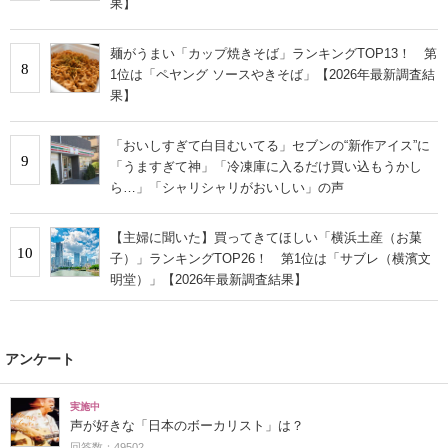
果】
麺がうまい「カップ焼きそば」ランキングTOP13！ 第
8
1位は「ペヤング ソースやきそば」【2026年最新調査結
果】
「おいしすぎて白目むいてる」セブンの“新作アイス”に
9
「うますぎて神」「冷凍庫に入るだけ買い込もうかし
ら…」「シャリシャリがおいしい」の声
【主婦に聞いた】買ってきてほしい「横浜土産（お菓
10
子）」ランキングTOP26！ 第1位は「サブレ（横濱文
明堂）」【2026年最新調査結果】
アンケート
実施中
声が好きな「日本のボーカリスト」は？
回答数：49502