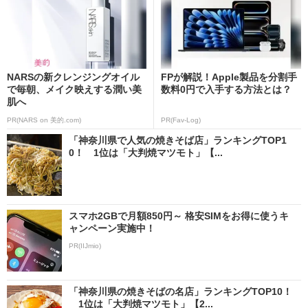
NARSの新クレンジングオイル
FPが解説！Apple製品を分割手
で毎朝、メイク映えする潤い美
数料0円で入手する方法とは？
肌へ
PR(NARS on 美的.com)
PR(Fav-Log)
「神奈川県で人気の焼きそば店」ランキングTOP1
0！ 1位は「大判焼マツモト」【...
スマホ2GBで月額850円～ 格安SIMをお得に使うキ
ャンペーン実施中！
PR(IIJmio)
「神奈川県の焼きそばの名店」ランキングTOP10！
1位は「大判焼マツモト」【2...