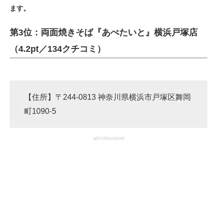
ます。
ITの今と未来を見通す
第3位：両面焼きそば『あぺたいと』横浜戸塚店
スマホと通信の最新トレンド
（4.2pt／134クチコミ）
進化するPCとデバイスの未来
好きが集まる 比べて選べる
【住所】〒244-0813 神奈川県横浜市戸塚区舞岡
ビジネスと働き方のヒント
町1090-5
AI活用のいまが分かる
advertisement
企業ITのトレンドを詳説
経営リーダーのコミュニティ
マーケ×ITの今がよく分かる
ITエンジニア向け専門サイト