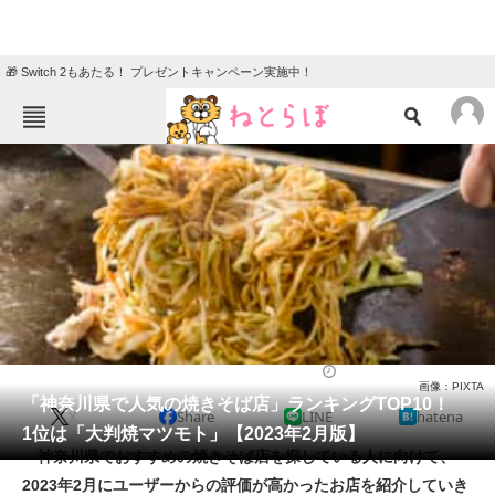
🎁 Switch 2もあたる！ プレゼントキャンペーン実施中！
ねとらぼメニュー
TOP
ニュース
エンタメ
クイズ
グルメ
地域
住まい
教育・育児
動物
リサーチ
グルメ
2023/02/28 20:35（公開）
画像：PIXTA
会員記事
「神奈川県で人気の焼きそば店」ランキングTOP10！
X
Share
LINE
hatena
1位は「大判焼マツモト」【2023年2月版】
メディア
神奈川県でおすすめの焼きそば店を探している人に向けて、
2023年2月にユーザーからの評価が高かったお店を紹介していき
注目記事を集めた総合ページ