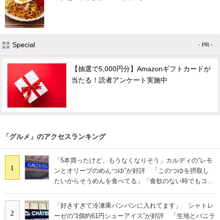
Special
- PR -
【抽選で5,000円分】Amazonギフトカードが
当たる！読者アンケート実施中
「グルメ」のアクセスランキング
「5本買ったけど、もうなくなりそう」カルディの“レモ
1
ンとオリーブのめんつゆ”が好評 「このつゆを摂取し
たいからそうめんを食べてる」「食欲のない時でもコレ
で食べられる」
「好きすぎて冷凍庫パンパンに入れてます」 シャトレ
2
ーゼの“1個約61円シューアイス”が好評 「生地とバニラ