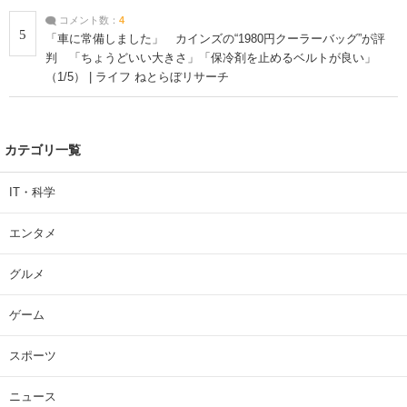
コメント数：
4
5
「車に常備しました」 カインズの“1980円クーラーバッグ”が評
判 「ちょうどいい大きさ」「保冷剤を止めるベルトが良い」
（1/5） | ライフ ねとらぼリサーチ
カテゴリ一覧
IT・科学
エンタメ
グルメ
ゲーム
スポーツ
ニュース