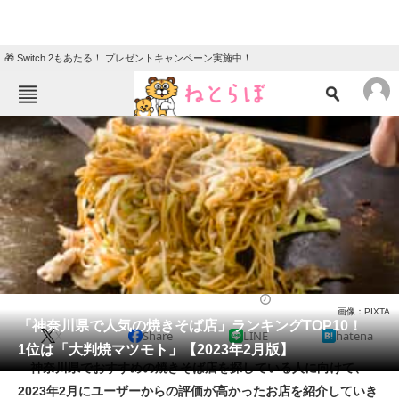
🎁 Switch 2もあたる！ プレゼントキャンペーン実施中！
ねとらぼメニュー
TOP
ニュース
エンタメ
クイズ
グルメ
地域
住まい
教育・育児
動物
リサーチ
グルメ
2023/02/28 20:35（公開）
画像：PIXTA
会員記事
「神奈川県で人気の焼きそば店」ランキングTOP10！
X
Share
LINE
hatena
1位は「大判焼マツモト」【2023年2月版】
メディア
神奈川県でおすすめの焼きそば店を探している人に向けて、
2023年2月にユーザーからの評価が高かったお店を紹介していき
注目記事を集めた総合ページ