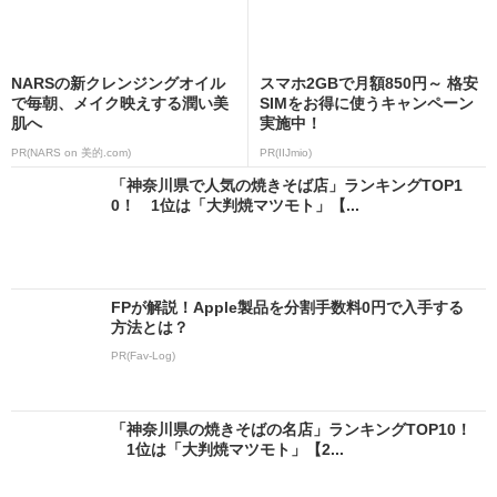
NARSの新クレンジングオイル
スマホ2GBで月額850円～ 格安
で毎朝、メイク映えする潤い美
SIMをお得に使うキャンペーン
肌へ
実施中！
PR(NARS on 美的.com)
PR(IIJmio)
「神奈川県で人気の焼きそば店」ランキングTOP1
0！ 1位は「大判焼マツモト」【...
FPが解説！Apple製品を分割手数料0円で入手する
方法とは？
PR(Fav-Log)
「神奈川県の焼きそばの名店」ランキングTOP10！
1位は「大判焼マツモト」【2...