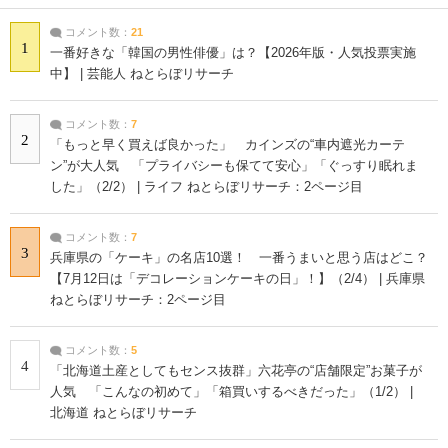
コメント数：
21
1
一番好きな「韓国の男性俳優」は？【2026年版・人気投票実施
中】 | 芸能人 ねとらぼリサーチ
コメント数：
7
2
「もっと早く買えば良かった」 カインズの“車内遮光カーテ
ン”が大人気 「プライバシーも保てて安心」「ぐっすり眠れま
した」（2/2） | ライフ ねとらぼリサーチ：2ページ目
コメント数：
7
3
兵庫県の「ケーキ」の名店10選！ 一番うまいと思う店はどこ？
【7月12日は「デコレーションケーキの日」！】（2/4） | 兵庫県
ねとらぼリサーチ：2ページ目
コメント数：
5
4
「北海道土産としてもセンス抜群」六花亭の“店舗限定”お菓子が
人気 「こんなの初めて」「箱買いするべきだった」（1/2） |
北海道 ねとらぼリサーチ