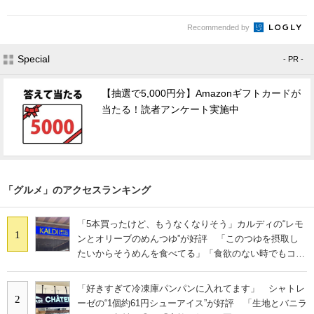
Recommended by
Special
- PR -
【抽選で5,000円分】Amazonギフトカードが
当たる！読者アンケート実施中
「グルメ」のアクセスランキング
「5本買ったけど、もうなくなりそう」カルディの“レモ
1
ンとオリーブのめんつゆ”が好評 「このつゆを摂取し
たいからそうめんを食べてる」「食欲のない時でもコレ
で食べられる」
「好きすぎて冷凍庫パンパンに入れてます」 シャトレ
2
ーゼの“1個約61円シューアイス”が好評 「生地とバニラ