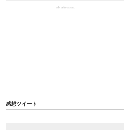
企業向けIT製品の総合サイト
advertisement
IT製品の技術・比較・事例
製造業のIT導入・活用を支援
モノづくり技術者専門サイト
エレクトロニクス専門サイト
電子設計の基本と応用
エネルギーの専門メディア
建設×テクノロジーの最前線
感想ツイート
ちょっと気になるネットの話題