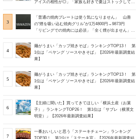
アイスの相性が◎」「家族も好きで夏はストックして
る」
「普通の焼肉プレートは使う気になりません」 山善
3
の“煙を吸い込む焼肉グリル”が1万4800円→9873円
「リビングでの焼肉には必須」「全く煙が出ません」と
絶賛
麺がうまい「カップ焼きそば」ランキングTOP13！ 第
4
1位は「ペヤング ソースやきそば」【2026年最新調査結
果】
麺がうまい「カップ焼きそば」ランキングTOP13！ 第
5
1位は「ペヤング ソースやきそば」【2026年最新調査結
果】
【主婦に聞いた】買ってきてほしい「横浜土産（お菓
6
子）」ランキングTOP26！ 第1位は「サブレ（横濱文
明堂）」【2026年最新調査結果】
一番おいしいと思う「ステーキチェーン」ランキング
7
TOP30！ 第1位は「ステーキ宮」【2026年最新調査結