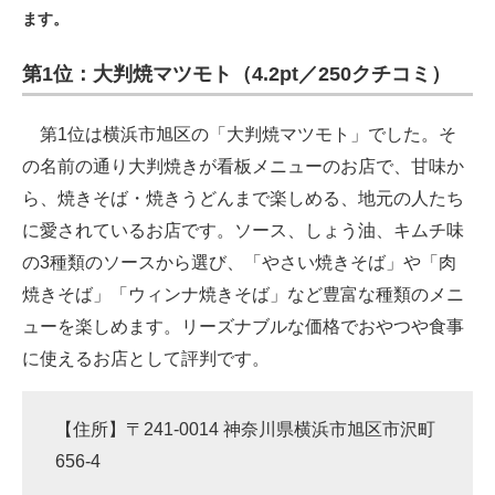
ます。
ITの今と未来を見通す
第1位：大判焼マツモト（4.2pt／250クチコミ）
スマホと通信の最新トレンド
第1位は横浜市旭区の「大判焼マツモト」でした。そ
進化するPCとデバイスの未来
の名前の通り大判焼きが看板メニューのお店で、甘味か
好きが集まる 比べて選べる
ら、焼きそば・焼きうどんまで楽しめる、地元の人たち
に愛されているお店です。ソース、しょう油、キムチ味
ビジネスと働き方のヒント
の3種類のソースから選び、「やさい焼きそば」や「肉
AI活用のいまが分かる
焼きそば」「ウィンナ焼きそば」など豊富な種類のメニ
ューを楽しめます。リーズナブルな価格でおやつや食事
企業ITのトレンドを詳説
に使えるお店として評判です。
経営リーダーのコミュニティ
マーケ×ITの今がよく分かる
【住所】〒241-0014 神奈川県横浜市旭区市沢町
656-4
ITエンジニア向け専門サイト