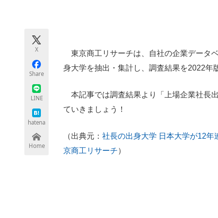
モノづくり技術者専門サイト
エレクトロ
X
東京商工リサーチは、自社の企業データベー
ちょっと気になるネットの話題
身大学を抽出・集計し、調査結果を2022
Share
本記事では調査結果より「上場企業社長出
LINE
ていきましょう！
hatena
（出典元：
社長の出身大学 日本大学が12年
Home
京商工リサーチ
）