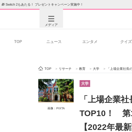
🎁 Switch 2もあたる！ プレゼントキャンペーン実施中！
メディア
TOP
ニュース
エンタメ
クイズ
注目記事を集めた総合ページ
ITの今
TOP
>
リサーチ
>
教育
>
大学
>
「上場企業社長の出
ビジネスと働き方のヒント
AI活用
大学
「上場企業社
ITエンジニア向け専門サイト
企業向けI
画像：PIXTA
TOP10！ 
【2022年最