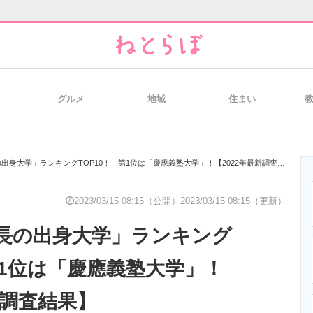
グルメ
地域
住まい
と未来を見通す
スマホと通信の最新トレンド
進化するPCとデ
身大学」ランキングTOP10！ 第1位は「慶應義塾大学」！【2022年最新調査結果】
のいまが分かる
企業ITのトレンドを詳説
経営リーダーの
2023/03/15 08:15（公開）
2023/03/15 08:15（更新）
長の出身大学」ランキング
T製品の総合サイト
IT製品の技術・比較・事例
製造業のIT導入
第1位は「慶應義塾大学」！
新調査結果】