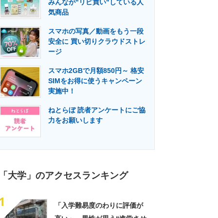
みんなが"リピ買い"している人
門メディア
建設×テクノロジーの最前線
気商品
スマホの写真／動画をもう一段
安全に 買い切りクラウドストレ
ージ
スマホ2GBで月額850円～ 格安
SIMをお得に使うキャンペーン
実施中！
ねとらぼ 読者アンケートにご協
力をお願いします
「大学」のアクセスランキング
1
「入学難易度のわりに評価が