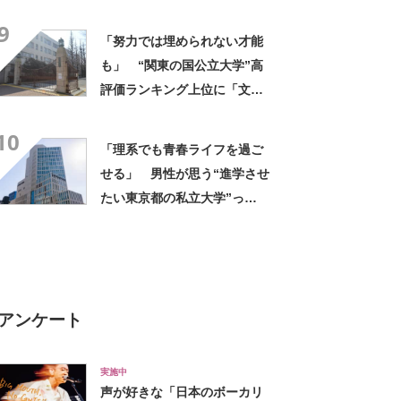
位に「デメリットは駅遠だ
9
け」「わかりやすく成長させ
「努力では埋められない才能
てくれます」の声
も」 “関東の国公立大学”高
評価ランキング上位に「文化
祭はみんなガチ」「好きなこ
10
とに取り組める」の声
「理系でも青春ライフを過ご
せる」 男性が思う“進学させ
たい東京都の私立大学”っ
て？ ランキング上位に「授
業も質も高くてとても◎」
「個性溢れる様々な人間と仲
間になれる」の声
アンケート
実施中
声が好きな「日本のボーカリ