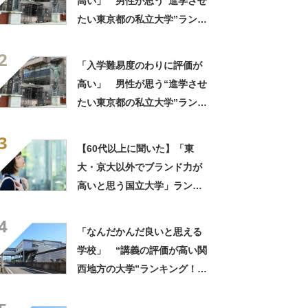
高い」 男性が思う“進学させ
たい東京都の私立大学”ランキ
ング上位に学生の声！「クラ
2
スの人と仲良くなりやすい」
「入学難易度のわりに評価が
「他大学にない学科も」
高い」 男性が思う“進学させ
たい東京都の私立大学”ランキ
ング上位に学生の声！「クラ
3
スの人と仲良くなりやすい」
【60代以上に聞いた】「東
「他大学にない学科も」
大・京大以外でブランド力が
高いと思う国立大学」ランキ
ングTOP25！ 第1位は「一
4
橋大学」【2026年最新調査結
「なんだかんだ良いと思える
果】
学校」 “講義の評価が高い関
西地方の大学”ランキング！
上位には「緻密にカリキュラ
ムが組まれている」「優しい