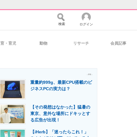
検索
ログイン
教育・育児
動物
リサーチ
会員記事
バイスの未来
好きが集まる 比べて選べる
- PR -
重量約999g、最新CPU搭載のビ
コミュニティ
マーケ×ITの今がよく分かる
ジネスPCの実力は？
【その発想はなかった】猛暑の
・活用を支援
東京、意外な場所にドキッとす
る広告が出現！
【iHerb】「迷ったらこれ！」