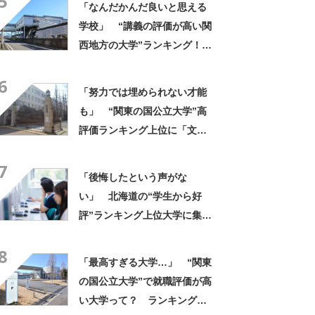
5
「なんだかんだ良いと思える
先生が多い」の声
学校」 “講義の評価が高い関
西地方の大学”ランキング！
上位には「緻密にカリキュラ
6
ムが組まれている」「優しい
「努力では埋められない才能
先生が多い」の声
も」 “関東の国公立大学”高
評価ランキング上位に「文化
祭はみんなガチ」「好きなこ
7
とに取り組める」の声
「後悔したという声がな
い」 北海道の“学生から好
評”ランキング上位大学に集ま
った声「大切なコミュニケー
8
ション能力が身に付く」「街
「最高すぎる大学…」 “関東
自体が大学と共に栄えてい
の国公立大学”で就職評価が高
る」
い大学って？ ランキング上