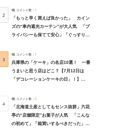
コメント数：
7
2
「もっと早く買えば良かった」 カイン
ズの“車内遮光カーテン”が大人気 「プ
ライバシーも保てて安心」「ぐっすり眠
れました」（2/2） | ライフ ねとらぼリ
サーチ：2ページ目
コメント数：
7
3
兵庫県の「ケーキ」の名店10選！ 一番
うまいと思う店はどこ？【7月12日は
「デコレーションケーキの日」！】
（2/4） | 兵庫県 ねとらぼリサーチ：2ペ
ージ目
コメント数：
5
4
「北海道土産としてもセンス抜群」六花
亭の“店舗限定”お菓子が人気 「こんな
の初めて」「箱買いするべきだった」
（1/2） | 北海道 ねとらぼリサーチ