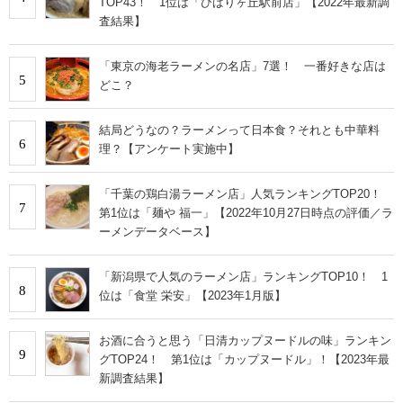
TOP43！ 1位は「ひばりヶ丘駅前店」【2022年最新調
査結果】
「東京の海老ラーメンの名店」7選！ 一番好きな店は
5
どこ？
結局どうなの？ラーメンって日本食？それとも中華料
6
理？【アンケート実施中】
「千葉の鶏白湯ラーメン店」人気ランキングTOP20！
7
第1位は「麺や 福一」【2022年10月27日時点の評価／ラ
ーメンデータベース】
「新潟県で人気のラーメン店」ランキングTOP10！ 1
8
位は「食堂 栄安」【2023年1月版】
お酒に合うと思う「日清カップヌードルの味」ランキン
9
グTOP24！ 第1位は「カップヌードル」！【2023年最
新調査結果】