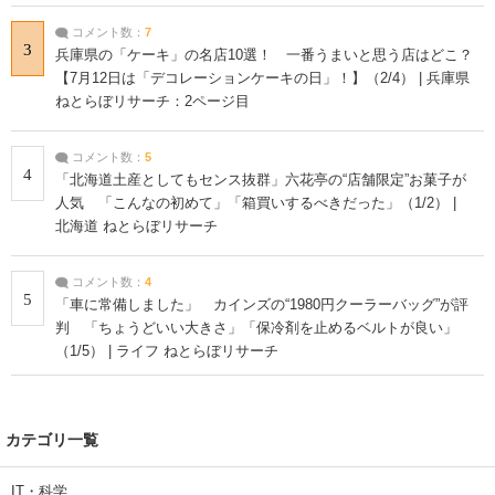
コメント数：
7
3
兵庫県の「ケーキ」の名店10選！ 一番うまいと思う店はどこ？
【7月12日は「デコレーションケーキの日」！】（2/4） | 兵庫県
ねとらぼリサーチ：2ページ目
コメント数：
5
4
「北海道土産としてもセンス抜群」六花亭の“店舗限定”お菓子が
人気 「こんなの初めて」「箱買いするべきだった」（1/2） |
北海道 ねとらぼリサーチ
コメント数：
4
5
「車に常備しました」 カインズの“1980円クーラーバッグ”が評
判 「ちょうどいい大きさ」「保冷剤を止めるベルトが良い」
（1/5） | ライフ ねとらぼリサーチ
カテゴリ一覧
IT・科学