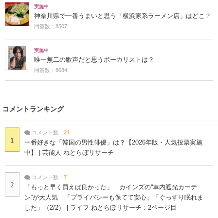
実施中
神奈川県で一番うまいと思う「横浜家系ラーメン店」はどこ？
回答数：8507
実施中
唯一無二の歌声だと思うボーカリストは？
回答数：8084
コメントランキング
コメント数：
21
1
一番好きな「韓国の男性俳優」は？【2026年版・人気投票実施
中】 | 芸能人 ねとらぼリサーチ
コメント数：
7
2
「もっと早く買えば良かった」 カインズの“車内遮光カーテ
ン”が大人気 「プライバシーも保てて安心」「ぐっすり眠れま
した」（2/2） | ライフ ねとらぼリサーチ：2ページ目