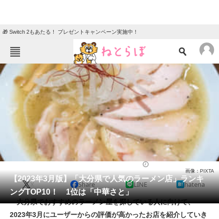
🎁 Switch 2もあたる！ プレゼントキャンペーン実施中！
ねとらぼメニュー
TOP
ニュース
エンタメ
クイズ
グルメ
地域
住まい
教育・育児
動物
リサーチ
ラーメン
2023/03/15 15:35（公開）
画像：PIXTA
会員記事
【2023年3月版】「大分県で人気のラーメン店」ランキ
X
Share
LINE
hatena
ングTOP10！ 1位は「中華さと」
メディア
大分県でおすすめのラーメン屋を探している人に向けて、
2023年3月にユーザーからの評価が高かったお店を紹介していき
注目記事を集めた総合ページ