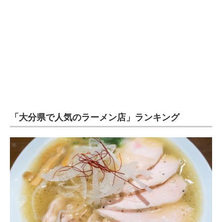
企業向けIT製品の総合サイト
IT製品の技術・比較・事例
製造業のIT導入・活用を支援
モノづくり技術者専門サイト
エレクトロニクス専門サイト
「大分県で人気のラーメン店」ランキング
電子設計の基本と応用
エネルギーの専門メディア
建設×テクノロジーの最前線
ちょっと気になるネットの話題